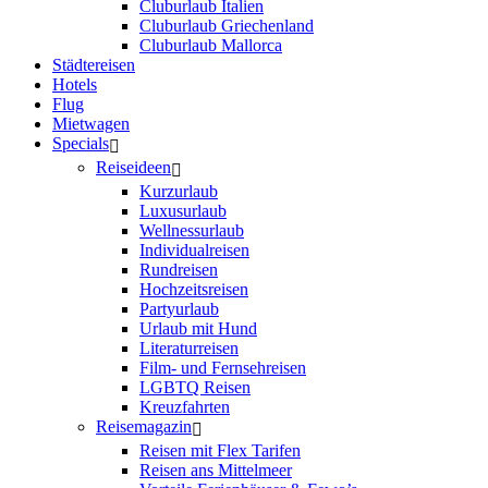
Cluburlaub Italien
Cluburlaub Griechenland
Cluburlaub Mallorca
Städtereisen
Hotels
Flug
Mietwagen
Specials
Reiseideen
Kurzurlaub
Luxusurlaub
Wellnessurlaub
Individualreisen
Rundreisen
Hochzeitsreisen
Partyurlaub
Urlaub mit Hund
Literaturreisen
Film- und Fernsehreisen
LGBTQ Reisen
Kreuzfahrten
Reisemagazin
Reisen mit Flex Tarifen
Reisen ans Mittelmeer