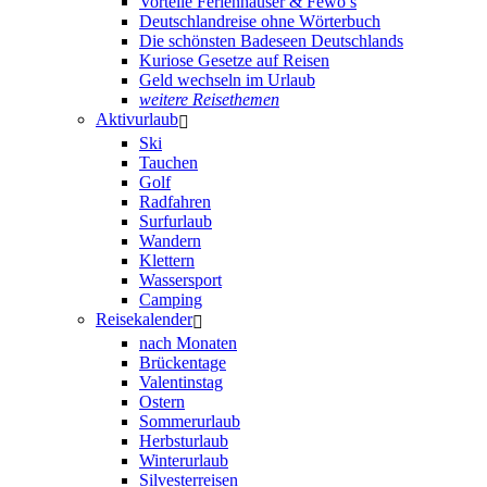
Vorteile Ferienhäuser & Fewo’s
Deutschlandreise ohne Wörterbuch
Die schönsten Badeseen Deutschlands
Kuriose Gesetze auf Reisen
Geld wechseln im Urlaub
weitere Reisethemen
Aktivurlaub
Ski
Tauchen
Golf
Radfahren
Surfurlaub
Wandern
Klettern
Wassersport
Camping
Reisekalender
nach Monaten
Brückentage
Valentinstag
Ostern
Sommerurlaub
Herbsturlaub
Winterurlaub
Silvesterreisen