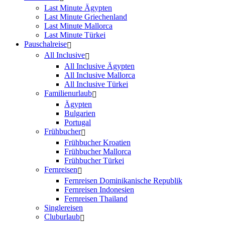
Last Minute Ägypten
Last Minute Griechenland
Last Minute Mallorca
Last Minute Türkei
Pauschalreise
All Inclusive
All Inclusive Ägypten
All Inclusive Mallorca
All Inclusive Türkei
Familienurlaub
Ägypten
Bulgarien
Portugal
Frühbucher
Frühbucher Kroatien
Frühbucher Mallorca
Frühbucher Türkei
Fernreisen
Fernreisen Dominikanische Republik
Fernreisen Indonesien
Fernreisen Thailand
Singlereisen
Cluburlaub