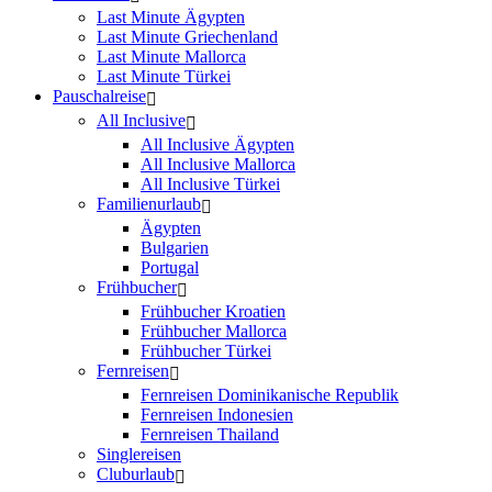
Last Minute Ägypten
Last Minute Griechenland
Last Minute Mallorca
Last Minute Türkei
Pauschalreise
All Inclusive
All Inclusive Ägypten
All Inclusive Mallorca
All Inclusive Türkei
Familienurlaub
Ägypten
Bulgarien
Portugal
Frühbucher
Frühbucher Kroatien
Frühbucher Mallorca
Frühbucher Türkei
Fernreisen
Fernreisen Dominikanische Republik
Fernreisen Indonesien
Fernreisen Thailand
Singlereisen
Cluburlaub