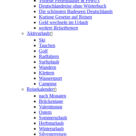
Vorteile Ferienhäuser & Fewo’s
Deutschlandreise ohne Wörterbuch
Die schönsten Badeseen Deutschlands
Kuriose Gesetze auf Reisen
Geld wechseln im Urlaub
weitere Reisethemen
Aktivurlaub
Ski
Tauchen
Golf
Radfahren
Surfurlaub
Wandern
Klettern
Wassersport
Camping
Reisekalender
nach Monaten
Brückentage
Valentinstag
Ostern
Sommerurlaub
Herbsturlaub
Winterurlaub
Silvesterreisen