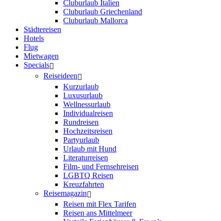
Cluburlaub Italien
Cluburlaub Griechenland
Cluburlaub Mallorca
Städtereisen
Hotels
Flug
Mietwagen
Specials
Reiseideen
Kurzurlaub
Luxusurlaub
Wellnessurlaub
Individualreisen
Rundreisen
Hochzeitsreisen
Partyurlaub
Urlaub mit Hund
Literaturreisen
Film- und Fernsehreisen
LGBTQ Reisen
Kreuzfahrten
Reisemagazin
Reisen mit Flex Tarifen
Reisen ans Mittelmeer