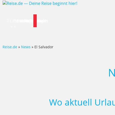
Lastminute
Pauschalreise
Städtereisen
Hotels
Flug
Mietwagen
Specials
News
Deals
Reise.de
»
News
» El Salvador
N
Wo aktuell Url