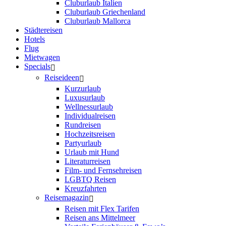
Cluburlaub Italien
Cluburlaub Griechenland
Cluburlaub Mallorca
Städtereisen
Hotels
Flug
Mietwagen
Specials
Reiseideen
Kurzurlaub
Luxusurlaub
Wellnessurlaub
Individualreisen
Rundreisen
Hochzeitsreisen
Partyurlaub
Urlaub mit Hund
Literaturreisen
Film- und Fernsehreisen
LGBTQ Reisen
Kreuzfahrten
Reisemagazin
Reisen mit Flex Tarifen
Reisen ans Mittelmeer