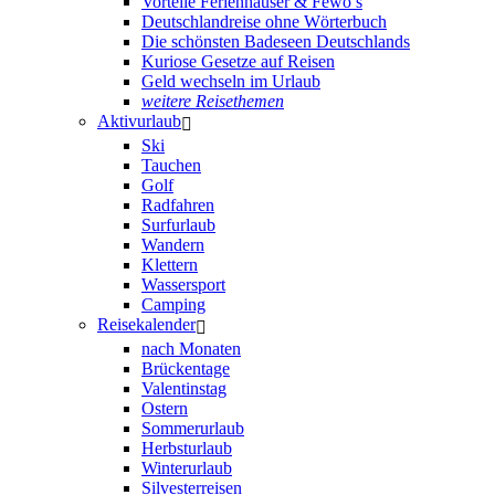
Vorteile Ferienhäuser & Fewo’s
Deutschlandreise ohne Wörterbuch
Die schönsten Badeseen Deutschlands
Kuriose Gesetze auf Reisen
Geld wechseln im Urlaub
weitere Reisethemen
Aktivurlaub
Ski
Tauchen
Golf
Radfahren
Surfurlaub
Wandern
Klettern
Wassersport
Camping
Reisekalender
nach Monaten
Brückentage
Valentinstag
Ostern
Sommerurlaub
Herbsturlaub
Winterurlaub
Silvesterreisen