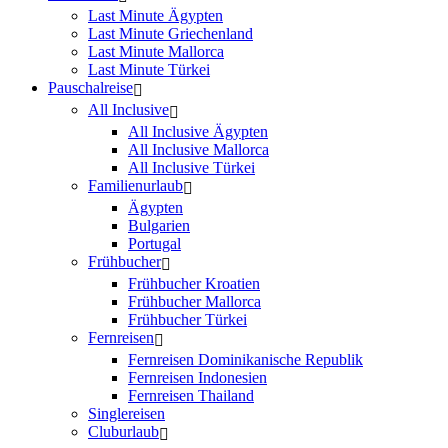
Last Minute Ägypten
Last Minute Griechenland
Last Minute Mallorca
Last Minute Türkei
Pauschalreise
All Inclusive
All Inclusive Ägypten
All Inclusive Mallorca
All Inclusive Türkei
Familienurlaub
Ägypten
Bulgarien
Portugal
Frühbucher
Frühbucher Kroatien
Frühbucher Mallorca
Frühbucher Türkei
Fernreisen
Fernreisen Dominikanische Republik
Fernreisen Indonesien
Fernreisen Thailand
Singlereisen
Cluburlaub