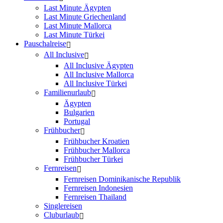
Last Minute Ägypten
Last Minute Griechenland
Last Minute Mallorca
Last Minute Türkei
Pauschalreise
All Inclusive
All Inclusive Ägypten
All Inclusive Mallorca
All Inclusive Türkei
Familienurlaub
Ägypten
Bulgarien
Portugal
Frühbucher
Frühbucher Kroatien
Frühbucher Mallorca
Frühbucher Türkei
Fernreisen
Fernreisen Dominikanische Republik
Fernreisen Indonesien
Fernreisen Thailand
Singlereisen
Cluburlaub