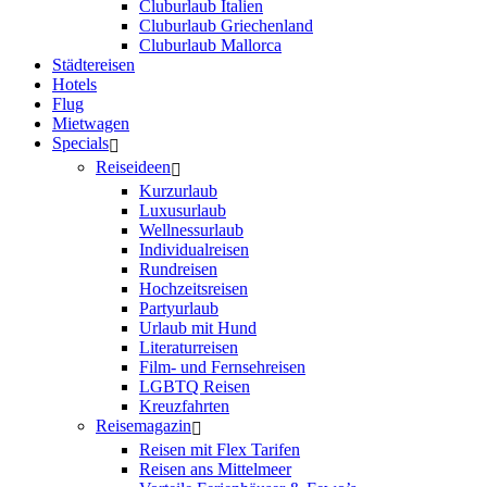
Cluburlaub Italien
Cluburlaub Griechenland
Cluburlaub Mallorca
Städtereisen
Hotels
Flug
Mietwagen
Specials
Reiseideen
Kurzurlaub
Luxusurlaub
Wellnessurlaub
Individualreisen
Rundreisen
Hochzeitsreisen
Partyurlaub
Urlaub mit Hund
Literaturreisen
Film- und Fernsehreisen
LGBTQ Reisen
Kreuzfahrten
Reisemagazin
Reisen mit Flex Tarifen
Reisen ans Mittelmeer