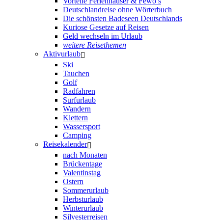
Vorteile Ferienhäuser & Fewo’s
Deutschlandreise ohne Wörterbuch
Die schönsten Badeseen Deutschlands
Kuriose Gesetze auf Reisen
Geld wechseln im Urlaub
weitere Reisethemen
Aktivurlaub
Ski
Tauchen
Golf
Radfahren
Surfurlaub
Wandern
Klettern
Wassersport
Camping
Reisekalender
nach Monaten
Brückentage
Valentinstag
Ostern
Sommerurlaub
Herbsturlaub
Winterurlaub
Silvesterreisen