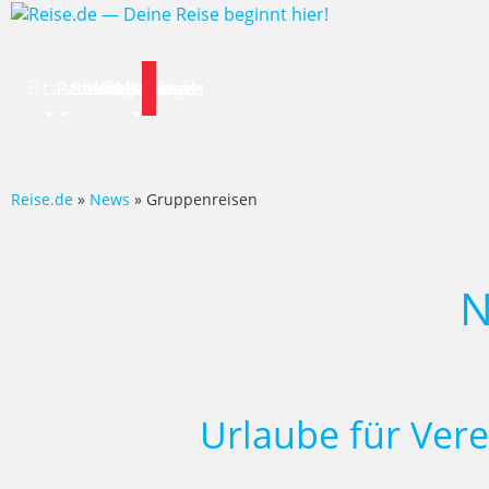
Lastminute
Pauschalreise
Städtereisen
Hotels
Flug
Mietwagen
Specials
News
Deals
Reise.de
»
News
» Gruppenreisen
N
Urlaube für Ver