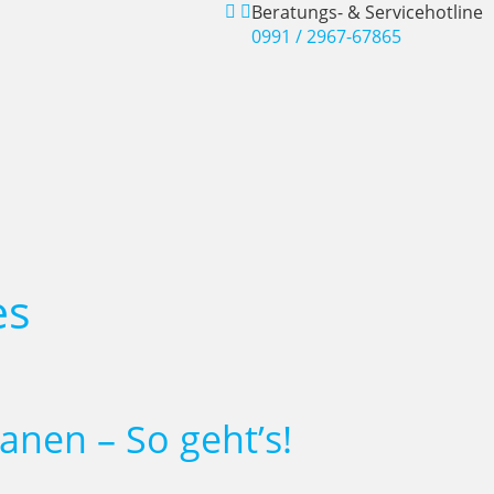
Beratungs- & Servicehotline
0991 / 2967-67865
es
nen – So geht’s!