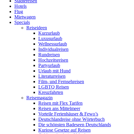
Städtereisen
Hotels
Flug
Mietwagen
Specials
Reiseideen
Kurzurlaub
Luxusurlaub
Wellnessurlaub
Individualreisen
Rundreisen
Hochzeitsreisen
Partyurlaub
Urlaub mit Hund
Literaturreisen
Film- und Fernsehreisen
LGBTQ Reisen
Kreuzfahrten
Reisemagazin
Reisen mit Flex Tarifen
Reisen ans Mittelmeer
Vorteile Ferienhäuser & Fewo’s
Deutschlandreise ohne Wörterbuch
Die schönsten Badeseen Deutschlands
Kuriose Gesetze auf Reisen