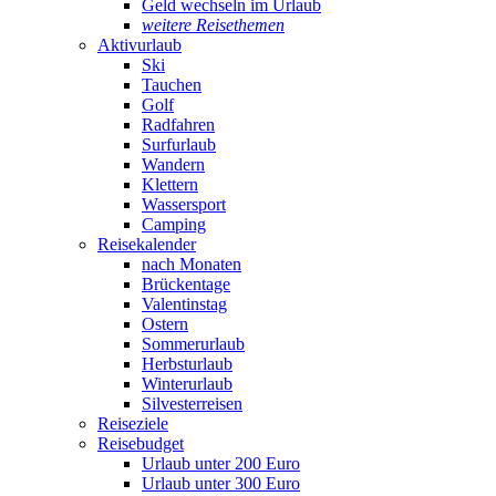
Geld wechseln im Urlaub
weitere Reisethemen
Aktivurlaub
Ski
Tauchen
Golf
Radfahren
Surfurlaub
Wandern
Klettern
Wassersport
Camping
Reisekalender
nach Monaten
Brückentage
Valentinstag
Ostern
Sommerurlaub
Herbsturlaub
Winterurlaub
Silvesterreisen
Reiseziele
Reisebudget
Urlaub unter 200 Euro
Urlaub unter 300 Euro