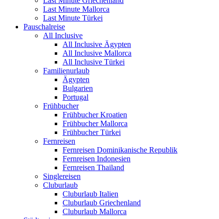
Last Minute Griechenland
Last Minute Mallorca
Last Minute Türkei
Pauschalreise
All Inclusive
All Inclusive Ägypten
All Inclusive Mallorca
All Inclusive Türkei
Familienurlaub
Ägypten
Bulgarien
Portugal
Frühbucher
Frühbucher Kroatien
Frühbucher Mallorca
Frühbucher Türkei
Fernreisen
Fernreisen Dominikanische Republik
Fernreisen Indonesien
Fernreisen Thailand
Singlereisen
Cluburlaub
Cluburlaub Italien
Cluburlaub Griechenland
Cluburlaub Mallorca