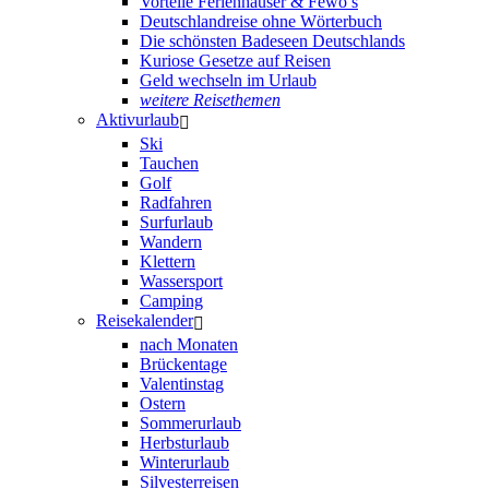
Vorteile Ferienhäuser & Fewo’s
Deutschlandreise ohne Wörterbuch
Die schönsten Badeseen Deutschlands
Kuriose Gesetze auf Reisen
Geld wechseln im Urlaub
weitere Reisethemen
Aktivurlaub
Ski
Tauchen
Golf
Radfahren
Surfurlaub
Wandern
Klettern
Wassersport
Camping
Reisekalender
nach Monaten
Brückentage
Valentinstag
Ostern
Sommerurlaub
Herbsturlaub
Winterurlaub
Silvesterreisen