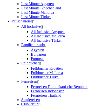
Last Minute Ägypten
Last Minute Griechenland
Last Minute Mallorca
Last Minute Türkei
Pauschalreise
All Inclusive
All Inclusive Ägypten
All Inclusive Mallorca
All Inclusive Türkei
Familienurlaub
Ägypten
Bulgarien
Portugal
Frühbucher
Frühbucher Kroatien
Frühbucher Mallorca
Frühbucher Türkei
Fernreisen
Fernreisen Dominikanische Republik
Fernreisen Indonesien
Fernreisen Thailand
Singlereisen
Cluburlaub