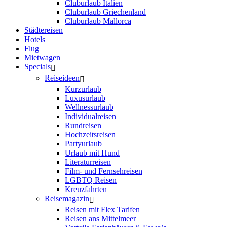
Cluburlaub Italien
Cluburlaub Griechenland
Cluburlaub Mallorca
Städtereisen
Hotels
Flug
Mietwagen
Specials
Reiseideen
Kurzurlaub
Luxusurlaub
Wellnessurlaub
Individualreisen
Rundreisen
Hochzeitsreisen
Partyurlaub
Urlaub mit Hund
Literaturreisen
Film- und Fernsehreisen
LGBTQ Reisen
Kreuzfahrten
Reisemagazin
Reisen mit Flex Tarifen
Reisen ans Mittelmeer