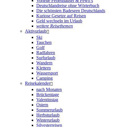
Vorteile Ferienhäuser & Fewo’s
Deutschlandreise ohne Wörterbuch
Die schönsten Badeseen Deutschlands
Kuriose Gesetze auf Reisen
Geld wechseln im Urlaub
weitere Reisethemen
Aktivurlaub
Ski
Tauchen
Golf
Radfahren
Surfurlaub
Wandern
Klettern
Wassersport
Camping
Reisekalender
nach Monaten
Brückentage
Valentinstag
Ostern
Sommerurlaub
Herbsturlaub
Winterurlaub
Silvesterreisen