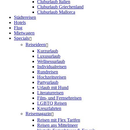
Cluburlaub Italien
Cluburlaub Griechenland
Cluburlaub Mallorca
Städtereisen
Hotels
Flug
Mietwagen
Specials
Reiseideen
Kurzurlaub
Luxusurlaub
Wellnessurlaub
Individualreisen
Rundreisen
Hochzeitsreisen
Partyurlaub
Urlaub mit Hund
Literaturreisen
Film- und Fernsehreisen
LGBTQ Reisen
Kreuzfahrten
Reisemagazin
Reisen mit Flex Tarifen
Reisen ans Mittelmeer