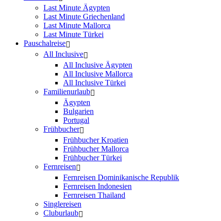
Last Minute Ägypten
Last Minute Griechenland
Last Minute Mallorca
Last Minute Türkei
Pauschalreise
All Inclusive
All Inclusive Ägypten
All Inclusive Mallorca
All Inclusive Türkei
Familienurlaub
Ägypten
Bulgarien
Portugal
Frühbucher
Frühbucher Kroatien
Frühbucher Mallorca
Frühbucher Türkei
Fernreisen
Fernreisen Dominikanische Republik
Fernreisen Indonesien
Fernreisen Thailand
Singlereisen
Cluburlaub