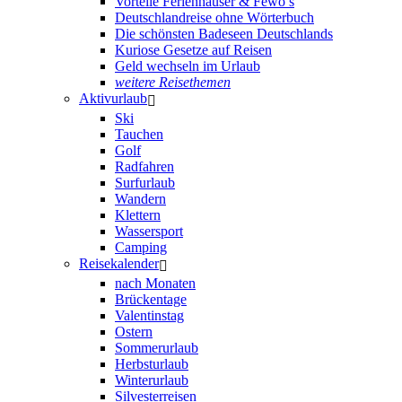
Vorteile Ferienhäuser & Fewo’s
Deutschlandreise ohne Wörterbuch
Die schönsten Badeseen Deutschlands
Kuriose Gesetze auf Reisen
Geld wechseln im Urlaub
weitere Reisethemen
Aktivurlaub
Ski
Tauchen
Golf
Radfahren
Surfurlaub
Wandern
Klettern
Wassersport
Camping
Reisekalender
nach Monaten
Brückentage
Valentinstag
Ostern
Sommerurlaub
Herbsturlaub
Winterurlaub
Silvesterreisen