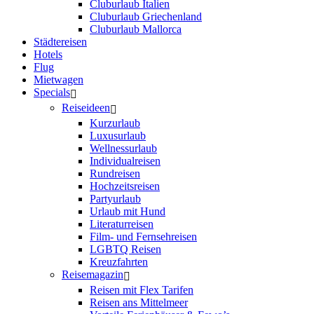
Cluburlaub Italien
Cluburlaub Griechenland
Cluburlaub Mallorca
Städtereisen
Hotels
Flug
Mietwagen
Specials
Reiseideen
Kurzurlaub
Luxusurlaub
Wellnessurlaub
Individualreisen
Rundreisen
Hochzeitsreisen
Partyurlaub
Urlaub mit Hund
Literaturreisen
Film- und Fernsehreisen
LGBTQ Reisen
Kreuzfahrten
Reisemagazin
Reisen mit Flex Tarifen
Reisen ans Mittelmeer