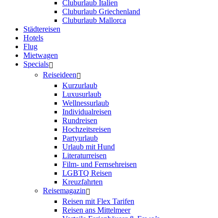
Cluburlaub Italien
Cluburlaub Griechenland
Cluburlaub Mallorca
Städtereisen
Hotels
Flug
Mietwagen
Specials
Reiseideen
Kurzurlaub
Luxusurlaub
Wellnessurlaub
Individualreisen
Rundreisen
Hochzeitsreisen
Partyurlaub
Urlaub mit Hund
Literaturreisen
Film- und Fernsehreisen
LGBTQ Reisen
Kreuzfahrten
Reisemagazin
Reisen mit Flex Tarifen
Reisen ans Mittelmeer