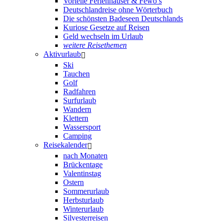
Vorteile Ferienhäuser & Fewo’s
Deutschlandreise ohne Wörterbuch
Die schönsten Badeseen Deutschlands
Kuriose Gesetze auf Reisen
Geld wechseln im Urlaub
weitere Reisethemen
Aktivurlaub
Ski
Tauchen
Golf
Radfahren
Surfurlaub
Wandern
Klettern
Wassersport
Camping
Reisekalender
nach Monaten
Brückentage
Valentinstag
Ostern
Sommerurlaub
Herbsturlaub
Winterurlaub
Silvesterreisen