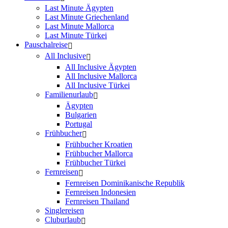
Last Minute Ägypten
Last Minute Griechenland
Last Minute Mallorca
Last Minute Türkei
Pauschalreise
All Inclusive
All Inclusive Ägypten
All Inclusive Mallorca
All Inclusive Türkei
Familienurlaub
Ägypten
Bulgarien
Portugal
Frühbucher
Frühbucher Kroatien
Frühbucher Mallorca
Frühbucher Türkei
Fernreisen
Fernreisen Dominikanische Republik
Fernreisen Indonesien
Fernreisen Thailand
Singlereisen
Cluburlaub