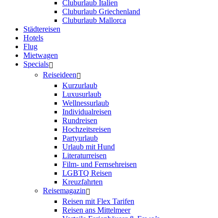
Cluburlaub Italien
Cluburlaub Griechenland
Cluburlaub Mallorca
Städtereisen
Hotels
Flug
Mietwagen
Specials
Reiseideen
Kurzurlaub
Luxusurlaub
Wellnessurlaub
Individualreisen
Rundreisen
Hochzeitsreisen
Partyurlaub
Urlaub mit Hund
Literaturreisen
Film- und Fernsehreisen
LGBTQ Reisen
Kreuzfahrten
Reisemagazin
Reisen mit Flex Tarifen
Reisen ans Mittelmeer