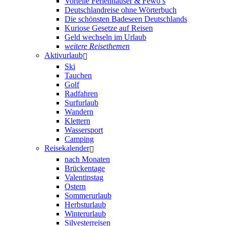
Vorteile Ferienhäuser & Fewo’s
Deutschlandreise ohne Wörterbuch
Die schönsten Badeseen Deutschlands
Kuriose Gesetze auf Reisen
Geld wechseln im Urlaub
weitere Reisethemen
Aktivurlaub
Ski
Tauchen
Golf
Radfahren
Surfurlaub
Wandern
Klettern
Wassersport
Camping
Reisekalender
nach Monaten
Brückentage
Valentinstag
Ostern
Sommerurlaub
Herbsturlaub
Winterurlaub
Silvesterreisen