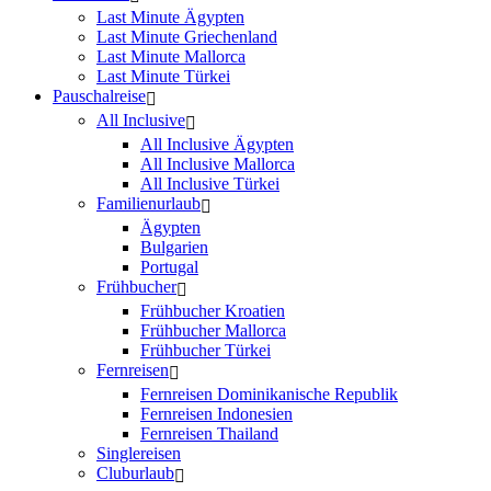
Last Minute Ägypten
Last Minute Griechenland
Last Minute Mallorca
Last Minute Türkei
Pauschalreise
All Inclusive
All Inclusive Ägypten
All Inclusive Mallorca
All Inclusive Türkei
Familienurlaub
Ägypten
Bulgarien
Portugal
Frühbucher
Frühbucher Kroatien
Frühbucher Mallorca
Frühbucher Türkei
Fernreisen
Fernreisen Dominikanische Republik
Fernreisen Indonesien
Fernreisen Thailand
Singlereisen
Cluburlaub