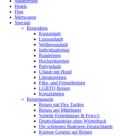
Städtereisen
Hotels
Flug
Mietwagen
Specials
Reiseideen
Kurzurlaub
Luxusurlaub
Wellnessurlaub
Individualreisen
Rundreisen
Hochzeitsreisen
Partyurlaub
Urlaub mit Hund
Literaturreisen
Film- und Fernsehreisen
LGBTQ Reisen
Kreuzfahrten
Reisemagazin
Reisen mit Flex Tarifen
Reisen ans Mittelmeer
Vorteile Ferienhäuser & Fewo’s
Deutschlandreise ohne Wörterbuch
Die schönsten Badeseen Deutschlands
Kuriose Gesetze auf Reisen