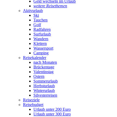
Geld wechseln im Urlaub
weitere Reisethemen
Aktivurlaub
Ski
Tauchen
Golf
Radfahren
Surfurlaub
Wandern
Klettern
Wassersport
Camping
Reisekalender
nach Monaten
Brückentage
Valentinstag
Ostern
Sommerurlaub
Herbsturlaub
Winterurlaub
Silvesterreisen
Reiseziele
Reisebudget
Urlaub unter 200 Euro
Urlaub unter 300 Euro