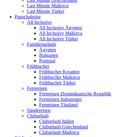
Last Minute Griechenland
Last Minute Mallorca
Last Minute Türkei
Pauschalreise
All Inclusive
All Inclusive Ägypten
All Inclusive Mallorca
All Inclusive Türkei
Familienurlaub
Ägypten
Bulgarien
Portugal
Frühbucher
Frühbucher Kroatien
Frühbucher Mallorca
Frühbucher Türkei
Fernreisen
Fernreisen Dominikanische Republik
Fernreisen Indonesien
Fernreisen Thailand
Singlereisen
Cluburlaub
Cluburlaub Italien
Cluburlaub Griechenland
Cluburlaub Mallorca