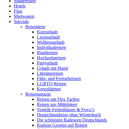
Städtereisen
Hotels
Flug
Mietwagen
Specials
Reiseideen
Kurzurlaub
Luxusurlaub
Wellnessurlaub
Individualreisen
Rundreisen
Hochzeitsreisen
Partyurlaub
Urlaub mit Hund
Literaturreisen
Film- und Fernsehreisen
LGBTQ Reisen
Kreuzfahrten
Reisemagazin
Reisen mit Flex Tarifen
Reisen ans Mittelmeer
Vorteile Ferienhäuser & Fewo’s
Deutschlandreise ohne Wörterbuch
Die schönsten Badeseen Deutschlands
Kuriose Gesetze auf Reisen