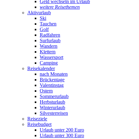
Geld wechseln im Urlaub
weitere Reisethemen
Aktivurlaub
Ski
Tauchen
Golf
Radfahren
Surfurlaub
Wandern
Klettern
Wassersport
Camping
Reisekalender
nach Monaten
Brückentage
Valentinstag
Ostern
Sommerurlaub
Herbsturlaub
Winterurlaub
Silvesterreisen
Reiseziele
Reisebudget
Urlaub unter 200 Euro
Urlaub unter 300 Euro