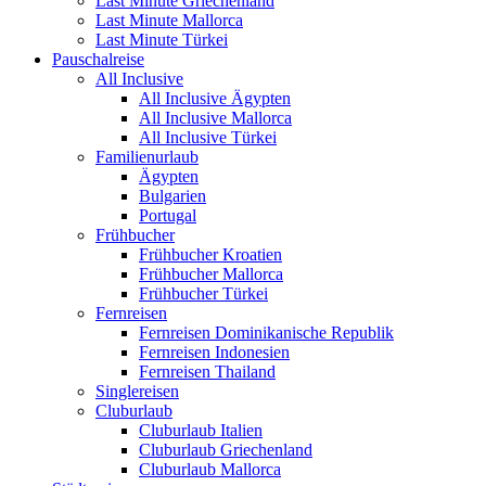
Last Minute Griechenland
Last Minute Mallorca
Last Minute Türkei
Pauschalreise
All Inclusive
All Inclusive Ägypten
All Inclusive Mallorca
All Inclusive Türkei
Familienurlaub
Ägypten
Bulgarien
Portugal
Frühbucher
Frühbucher Kroatien
Frühbucher Mallorca
Frühbucher Türkei
Fernreisen
Fernreisen Dominikanische Republik
Fernreisen Indonesien
Fernreisen Thailand
Singlereisen
Cluburlaub
Cluburlaub Italien
Cluburlaub Griechenland
Cluburlaub Mallorca