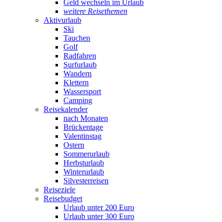
Geld wechseln im Urlaub
weitere Reisethemen
Aktivurlaub
Ski
Tauchen
Golf
Radfahren
Surfurlaub
Wandern
Klettern
Wassersport
Camping
Reisekalender
nach Monaten
Brückentage
Valentinstag
Ostern
Sommerurlaub
Herbsturlaub
Winterurlaub
Silvesterreisen
Reiseziele
Reisebudget
Urlaub unter 200 Euro
Urlaub unter 300 Euro