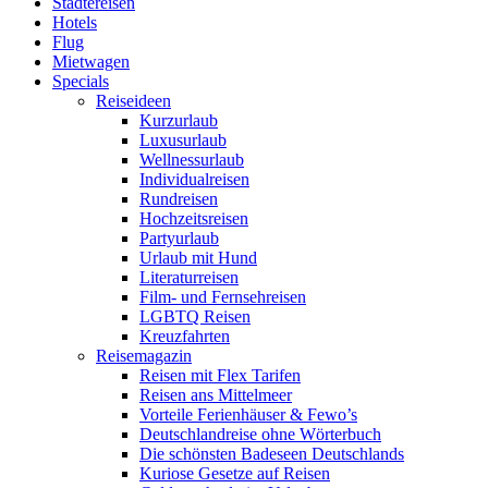
Städtereisen
Hotels
Flug
Mietwagen
Specials
Reiseideen
Kurzurlaub
Luxusurlaub
Wellnessurlaub
Individualreisen
Rundreisen
Hochzeitsreisen
Partyurlaub
Urlaub mit Hund
Literaturreisen
Film- und Fernsehreisen
LGBTQ Reisen
Kreuzfahrten
Reisemagazin
Reisen mit Flex Tarifen
Reisen ans Mittelmeer
Vorteile Ferienhäuser & Fewo’s
Deutschlandreise ohne Wörterbuch
Die schönsten Badeseen Deutschlands
Kuriose Gesetze auf Reisen