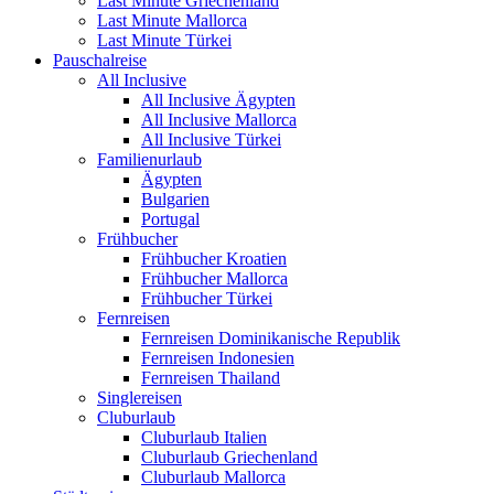
Last Minute Griechenland
Last Minute Mallorca
Last Minute Türkei
Pauschalreise
All Inclusive
All Inclusive Ägypten
All Inclusive Mallorca
All Inclusive Türkei
Familienurlaub
Ägypten
Bulgarien
Portugal
Frühbucher
Frühbucher Kroatien
Frühbucher Mallorca
Frühbucher Türkei
Fernreisen
Fernreisen Dominikanische Republik
Fernreisen Indonesien
Fernreisen Thailand
Singlereisen
Cluburlaub
Cluburlaub Italien
Cluburlaub Griechenland
Cluburlaub Mallorca