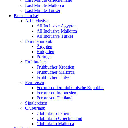
Last Minute Griechenland
Last Minute Mallorca
Last Minute Türkei
Pauschalreise
All Inclusive
All Inclusive Ägypten
All Inclusive Mallorca
All Inclusive Türkei
Familienurlaub
Ägypten
Bulgarien
Portugal
Frühbucher
Frühbucher Kroatien
Frühbucher Mallorca
Frühbucher Türkei
Fernreisen
Fernreisen Dominikanische Republik
Fernreisen Indonesien
Fernreisen Thailand
Singlereisen
Cluburlaub
Cluburlaub Italien
Cluburlaub Griechenland
Cluburlaub Mallorca