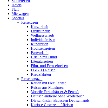
Städtereisen
Hotels
Flug
Mietwagen
Specials
Reiseideen
Kurzurlaub
Luxusurlaub
Wellnessurlaub
Individualreisen
Rundreisen
Hochzeitsreisen
Partyurlaub
Urlaub mit Hund
Literaturreisen
Film- und Fernsehreisen
LGBTQ Reisen
Kreuzfahrten
Reisemagazin
Reisen mit Flex Tarifen
Reisen ans Mittelmeer
Vorteile Ferienhäuser & Fewo’s
Deutschlandreise ohne Wörterbuch
Die schönsten Badeseen Deutschlands
Kuriose Gesetze auf Reisen