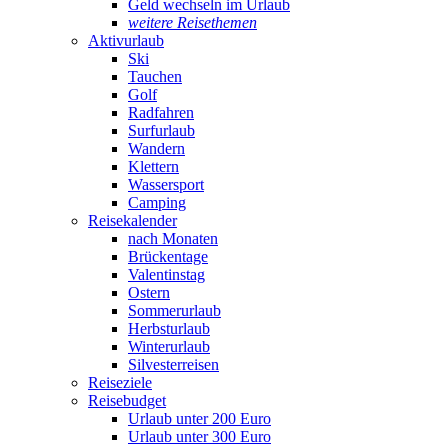
Geld wechseln im Urlaub
weitere Reisethemen
Aktivurlaub
Ski
Tauchen
Golf
Radfahren
Surfurlaub
Wandern
Klettern
Wassersport
Camping
Reisekalender
nach Monaten
Brückentage
Valentinstag
Ostern
Sommerurlaub
Herbsturlaub
Winterurlaub
Silvesterreisen
Reiseziele
Reisebudget
Urlaub unter 200 Euro
Urlaub unter 300 Euro