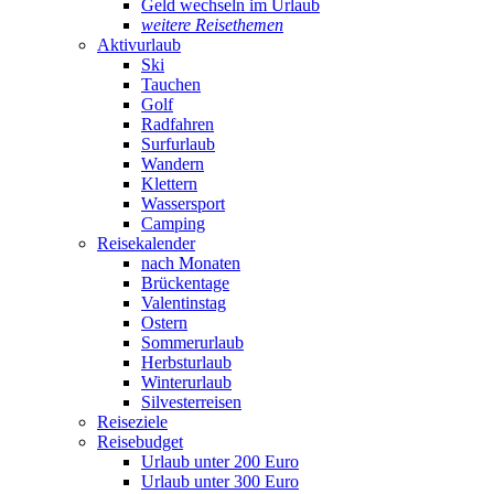
Geld wechseln im Urlaub
weitere Reisethemen
Aktivurlaub
Ski
Tauchen
Golf
Radfahren
Surfurlaub
Wandern
Klettern
Wassersport
Camping
Reisekalender
nach Monaten
Brückentage
Valentinstag
Ostern
Sommerurlaub
Herbsturlaub
Winterurlaub
Silvesterreisen
Reiseziele
Reisebudget
Urlaub unter 200 Euro
Urlaub unter 300 Euro