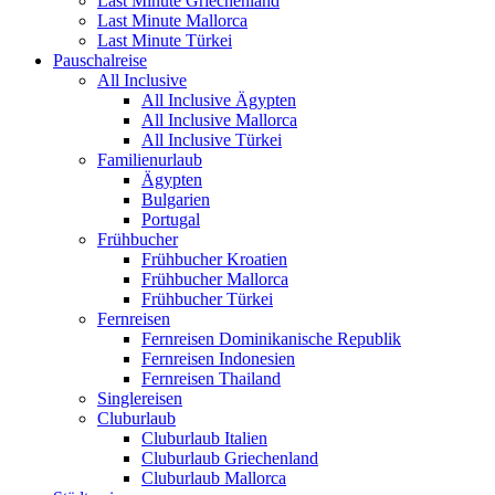
Last Minute Griechenland
Last Minute Mallorca
Last Minute Türkei
Pauschalreise
All Inclusive
All Inclusive Ägypten
All Inclusive Mallorca
All Inclusive Türkei
Familienurlaub
Ägypten
Bulgarien
Portugal
Frühbucher
Frühbucher Kroatien
Frühbucher Mallorca
Frühbucher Türkei
Fernreisen
Fernreisen Dominikanische Republik
Fernreisen Indonesien
Fernreisen Thailand
Singlereisen
Cluburlaub
Cluburlaub Italien
Cluburlaub Griechenland
Cluburlaub Mallorca