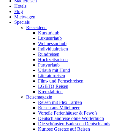
Städtereisen
Hotels
Flug
Mietwagen
Specials
Reiseideen
Kurzurlaub
Luxusurlaub
Wellnessurlaub
Individualreisen
Rundreisen
Hochzeitsreisen
Partyurlaub
Urlaub mit Hund
Literaturreisen
Film- und Fernsehreisen
LGBTQ Reisen
Kreuzfahrten
Reisemagazin
Reisen mit Flex Tarifen
Reisen ans Mittelmeer
Vorteile Ferienhäuser & Fewo’s
Deutschlandreise ohne Wörterbuch
Die schönsten Badeseen Deutschlands
Kuriose Gesetze auf Reisen