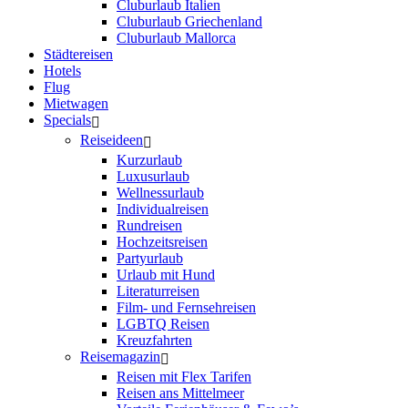
Cluburlaub Italien
Cluburlaub Griechenland
Cluburlaub Mallorca
Städtereisen
Hotels
Flug
Mietwagen
Specials
Reiseideen
Kurzurlaub
Luxusurlaub
Wellnessurlaub
Individualreisen
Rundreisen
Hochzeitsreisen
Partyurlaub
Urlaub mit Hund
Literaturreisen
Film- und Fernsehreisen
LGBTQ Reisen
Kreuzfahrten
Reisemagazin
Reisen mit Flex Tarifen
Reisen ans Mittelmeer