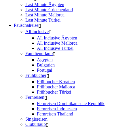
Last Minute Ägypten
Last Minute Griechenland
Last Minute Mallorca
Last Minute Türkei
Pauschalreise
All Inclusive
All Inclusive Ägypten
All Inclusive Mallorca
All Inclusive Türkei
Familienurlaub
Ägypten
Bulgarien
Portugal
Frühbucher
Frühbucher Kroatien
Frühbucher Mallorca
Frühbucher Türkei
Fernreisen
Fernreisen Dominikanische Republik
Fernreisen Indonesien
Fernreisen Thailand
Singlereisen
Cluburlaub