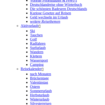
Vorteile Ferienhäuser & Fewo’s
Deutschlandreise ohne Wörterbuch
Die schönsten Badeseen Deutschlands
Kuriose Gesetze auf Reisen
Geld wechseln im Urlaub
weitere Reisethemen
Aktivurlaub
Ski
Tauchen
Golf
Radfahren
Surfurlaub
Wandern
Klettern
Wassersport
Camping
Reisekalender
nach Monaten
Brückentage
Valentinstag
Ostern
Sommerurlaub
Herbsturlaub
Winterurlaub
Silvesterreisen