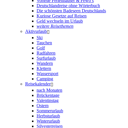
Vorteile Ferienhäuser & Fewo’s
Deutschlandreise ohne Wörterbuch
Die schönsten Badeseen Deutschlands
Kuriose Gesetze auf Reisen
Geld wechseln im Urlaub
weitere Reisethemen
Aktivurlaub
Ski
Tauchen
Golf
Radfahren
Surfurlaub
Wandern
Klettern
Wassersport
Camping
Reisekalender
nach Monaten
Brückentage
Valentinstag
Ostern
Sommerurlaub
Herbsturlaub
Winterurlaub
Silvesterreisen