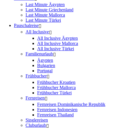
Last Minute Ägypten
Last Minute Griechenland
Last Minute Mallorca
Last Minute Türkei
Pauschalreise
All Inclusive
All Inclusive Ägypten
All Inclusive Mallorca
All Inclusive Türkei
Familienurlaub
Ägypten
Bulgarien
Portugal
Frühbucher
Frühbucher Kroatien
Frühbucher Mallorca
Frühbucher Türkei
Fernreisen
Fernreisen Dominikanische Republik
Fernreisen Indonesien
Fernreisen Thailand
Singlereisen
Cluburlaub