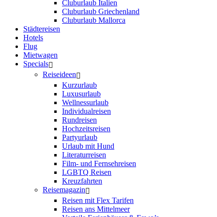
Cluburlaub Italien
Cluburlaub Griechenland
Cluburlaub Mallorca
Städtereisen
Hotels
Flug
Mietwagen
Specials
Reiseideen
Kurzurlaub
Luxusurlaub
Wellnessurlaub
Individualreisen
Rundreisen
Hochzeitsreisen
Partyurlaub
Urlaub mit Hund
Literaturreisen
Film- und Fernsehreisen
LGBTQ Reisen
Kreuzfahrten
Reisemagazin
Reisen mit Flex Tarifen
Reisen ans Mittelmeer