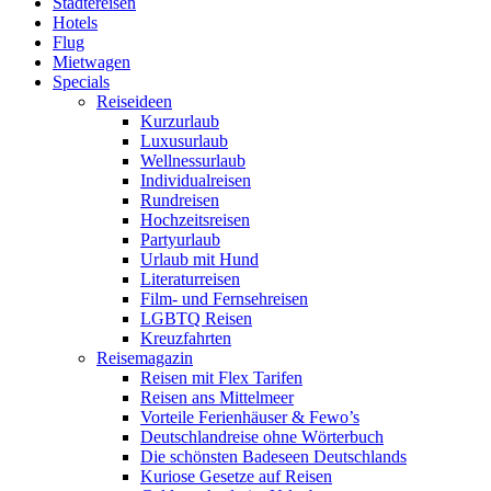
Städtereisen
Hotels
Flug
Mietwagen
Specials
Reiseideen
Kurzurlaub
Luxusurlaub
Wellnessurlaub
Individualreisen
Rundreisen
Hochzeitsreisen
Partyurlaub
Urlaub mit Hund
Literaturreisen
Film- und Fernsehreisen
LGBTQ Reisen
Kreuzfahrten
Reisemagazin
Reisen mit Flex Tarifen
Reisen ans Mittelmeer
Vorteile Ferienhäuser & Fewo’s
Deutschlandreise ohne Wörterbuch
Die schönsten Badeseen Deutschlands
Kuriose Gesetze auf Reisen