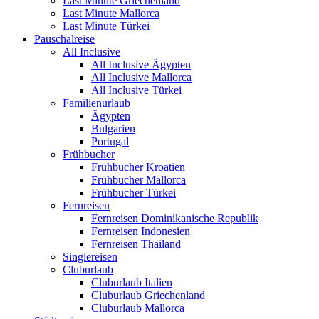
Last Minute Griechenland
Last Minute Mallorca
Last Minute Türkei
Pauschalreise
All Inclusive
All Inclusive Ägypten
All Inclusive Mallorca
All Inclusive Türkei
Familienurlaub
Ägypten
Bulgarien
Portugal
Frühbucher
Frühbucher Kroatien
Frühbucher Mallorca
Frühbucher Türkei
Fernreisen
Fernreisen Dominikanische Republik
Fernreisen Indonesien
Fernreisen Thailand
Singlereisen
Cluburlaub
Cluburlaub Italien
Cluburlaub Griechenland
Cluburlaub Mallorca