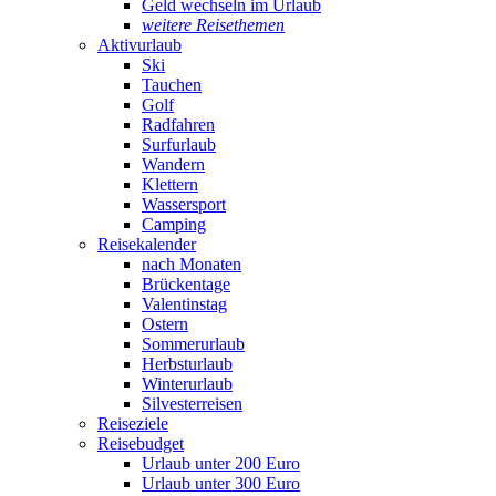
Geld wechseln im Urlaub
weitere Reisethemen
Aktivurlaub
Ski
Tauchen
Golf
Radfahren
Surfurlaub
Wandern
Klettern
Wassersport
Camping
Reisekalender
nach Monaten
Brückentage
Valentinstag
Ostern
Sommerurlaub
Herbsturlaub
Winterurlaub
Silvesterreisen
Reiseziele
Reisebudget
Urlaub unter 200 Euro
Urlaub unter 300 Euro