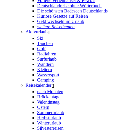
Vorteile Ferienhäuser & Fewo’s
Deutschlandreise ohne Wörterbuch
Die schönsten Badeseen Deutschlands
Kuriose Gesetze auf Reisen
Geld wechseln im Urlaub
weitere Reisethemen
Aktivurlaub
Ski
Tauchen
Golf
Radfahren
Surfurlaub
Wandern
Klettern
Wassersport
Camping
Reisekalender
nach Monaten
Brückentage
Valentinstag
Ostern
Sommerurlaub
Herbsturlaub
Winterurlaub
Silvesterreisen