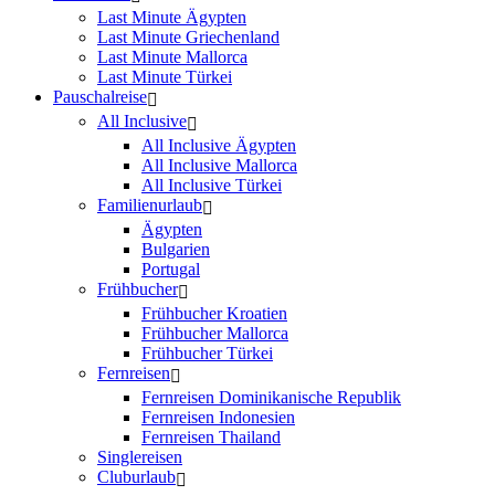
Last Minute Ägypten
Last Minute Griechenland
Last Minute Mallorca
Last Minute Türkei
Pauschalreise
All Inclusive
All Inclusive Ägypten
All Inclusive Mallorca
All Inclusive Türkei
Familienurlaub
Ägypten
Bulgarien
Portugal
Frühbucher
Frühbucher Kroatien
Frühbucher Mallorca
Frühbucher Türkei
Fernreisen
Fernreisen Dominikanische Republik
Fernreisen Indonesien
Fernreisen Thailand
Singlereisen
Cluburlaub