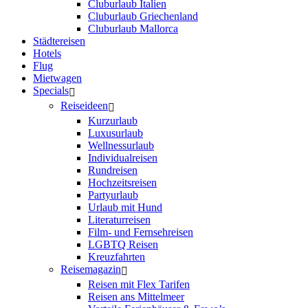
Cluburlaub Italien
Cluburlaub Griechenland
Cluburlaub Mallorca
Städtereisen
Hotels
Flug
Mietwagen
Specials
Reiseideen
Kurzurlaub
Luxusurlaub
Wellnessurlaub
Individualreisen
Rundreisen
Hochzeitsreisen
Partyurlaub
Urlaub mit Hund
Literaturreisen
Film- und Fernsehreisen
LGBTQ Reisen
Kreuzfahrten
Reisemagazin
Reisen mit Flex Tarifen
Reisen ans Mittelmeer