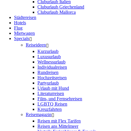
Cluburlaub Italien
Cluburlaub Griechenland
Cluburlaub Mallorca
Städtereisen
Hotels
Flug
Mietwagen
Specials
Reiseideen
Kurzurlaub
Luxusurlaub
Wellnessurlaub
Individualreisen
Rundreisen
Hochzeitsreisen
Partyurlaub
Urlaub mit Hund
Literaturreisen
Film- und Fernsehreisen
LGBTQ Reisen
Kreuzfahrten
Reisemagazin
Reisen mit Flex Tarifen
Reisen ans Mittelmeer