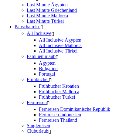
Last Minute Ägypten
Last Minute Griechenland
Last Minute Mallorca
Last Minute Türkei
Pauschalreise
All Inclusive
All Inclusive Ägypten
All Inclusive Mallorca
All Inclusive Türkei
Familienurlaub
Ägypten
Bulgarien
Portugal
Frühbucher
Frühbucher Kroatien
Frühbucher Mallorca
Frühbucher Türkei
Fernreisen
Fernreisen Dominikanische Republik
Fernreisen Indonesien
Fernreisen Thailand
Singlereisen
Cluburlaub