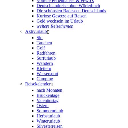
Vorteile Ferienhäuser & Fewo’s
Deutschlandreise ohne Wörterbuch
Die schönsten Badeseen Deutschlands
Kuriose Gesetze auf Reisen
Geld wechseln im Urlaub
weitere Reisethemen
Aktivurlaub
Ski
Tauchen
Golf
Radfahren
Surfurlaub
Wandern
Klettern
Wassersport
Camping
Reisekalender
nach Monaten
Brückentage
Valentinstag
Ostern
Sommerurlaub
Herbsturlaub
Winterurlaub
Silvesterreisen