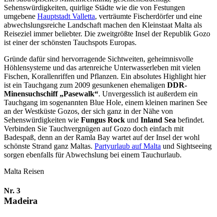
Sehenswürdigkeiten, quirlige Städte wie die von Festungen
umgebene
Hauptstadt Valletta
, verträumte Fischerdörfer und eine
abwechslungsreiche Landschaft machen den Kleinstaat Malta als
Reiseziel immer beliebter. Die zweitgrößte Insel der Republik Gozo
ist einer der schönsten Tauchspots Europas.
Gründe dafür sind hervorragende Sichtweiten, geheimnisvolle
Höhlensysteme und das artenreiche Unterwasserleben mit vielen
Fischen, Korallenriffen und Pflanzen. Ein absolutes Highlight hier
ist ein Tauchgang zum 2009 gesunkenen ehemaligen
DDR-
Minensuchschiff „Pasewalk“
. Unvergesslich ist außerdem ein
Tauchgang im sogenannten Blue Hole, einem kleinen marinen See
an der Westküste Gozos, der sich ganz in der Nähe von
Sehenswürdigkeiten wie
Fungus Rock
und
Inland Sea
befindet.
Verbinden Sie Tauchvergnügen auf Gozo doch einfach mit
Badespaß, denn an der Ramla Bay wartet auf der Insel der wohl
schönste Strand ganz Maltas.
Partyurlaub auf Malta
und Sightseeing
sorgen ebenfalls für Abwechslung bei einem Tauchurlaub.
Malta Reisen
Nr. 3
Madeira