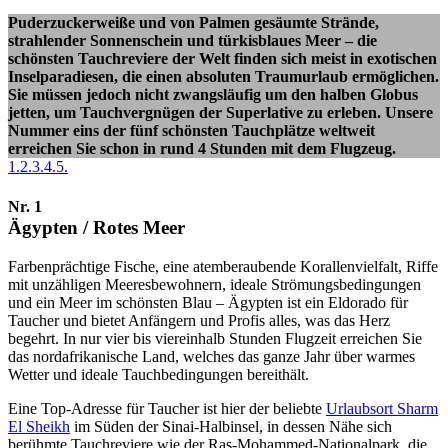
Puderzuckerweiße und von Palmen gesäumte Strände,
strahlender Sonnenschein und türkisblaues Meer – die
schönsten Tauchreviere der Welt finden sich meist in exotischen
Inselparadiesen, die einen absoluten Traumurlaub ermöglichen.
Sie müssen jedoch nicht zwangsläufig um den halben Globus
jetten, um Tauchvergnügen der Superlative zu erleben. Unsere
Nummer eins der fünf schönsten Tauchplätze weltweit
erreichen Sie schon in rund 4 Stunden mit dem Flugzeug.
1.
2.
3.
4.
5.
Nr. 1
Ägypten / Rotes Meer
Farbenprächtige Fische, eine atemberaubende Korallenvielfalt, Riffe
mit unzähligen Meeresbewohnern, ideale Strömungsbedingungen
und ein Meer im schönsten Blau – Ägypten ist ein Eldorado für
Taucher und bietet Anfängern und Profis alles, was das Herz
begehrt. In nur vier bis viereinhalb Stunden Flugzeit erreichen Sie
das nordafrikanische Land, welches das ganze Jahr über warmes
Wetter und ideale Tauchbedingungen bereithält.
Eine Top-Adresse für Taucher ist hier der beliebte
Urlaubsort Sharm
El Sheikh
im Süden der Sinai-Halbinsel, in dessen Nähe sich
berühmte Tauchreviere wie der Ras-Mohammed-Nationalpark, die