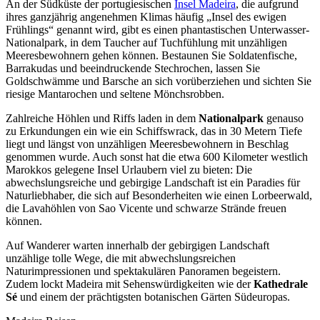
An der Südküste der portugiesischen
Insel Madeira
, die aufgrund
ihres ganzjährig angenehmen Klimas häufig „Insel des ewigen
Frühlings“ genannt wird, gibt es einen phantastischen Unterwasser-
Nationalpark, in dem Taucher auf Tuchfühlung mit unzähligen
Meeresbewohnern gehen können. Bestaunen Sie Soldatenfische,
Barrakudas und beeindruckende Stechrochen, lassen Sie
Goldschwämme und Barsche an sich vorüberziehen und sichten Sie
riesige Mantarochen und seltene Mönchsrobben.
Zahlreiche Höhlen und Riffs laden in dem
Nationalpark
genauso
zu Erkundungen ein wie ein Schiffswrack, das in 30 Metern Tiefe
liegt und längst von unzähligen Meeresbewohnern in Beschlag
genommen wurde. Auch sonst hat die etwa 600 Kilometer westlich
Marokkos gelegene Insel Urlaubern viel zu bieten: Die
abwechslungsreiche und gebirgige Landschaft ist ein Paradies für
Naturliebhaber, die sich auf Besonderheiten wie einen Lorbeerwald,
die Lavahöhlen von Sao Vicente und schwarze Strände freuen
können.
Auf Wanderer warten innerhalb der gebirgigen Landschaft
unzählige tolle Wege, die mit abwechslungsreichen
Naturimpressionen und spektakulären Panoramen begeistern.
Zudem lockt Madeira mit Sehenswürdigkeiten wie der
Kathedrale
Sé
und einem der prächtigsten botanischen Gärten Südeuropas.