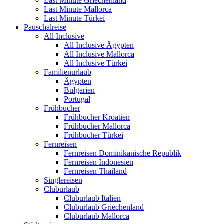
Last Minute Griechenland
Last Minute Mallorca
Last Minute Türkei
Pauschalreise
All Inclusive
All Inclusive Ägypten
All Inclusive Mallorca
All Inclusive Türkei
Familienurlaub
Ägypten
Bulgarien
Portugal
Frühbucher
Frühbucher Kroatien
Frühbucher Mallorca
Frühbucher Türkei
Fernreisen
Fernreisen Dominikanische Republik
Fernreisen Indonesien
Fernreisen Thailand
Singlereisen
Cluburlaub
Cluburlaub Italien
Cluburlaub Griechenland
Cluburlaub Mallorca