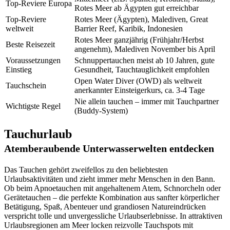
Top-Reviere Europa
Rotes Meer ab Ägypten gut erreichbar
Top-Reviere
Rotes Meer (Ägypten), Malediven, Great
weltweit
Barrier Reef, Karibik, Indonesien
Rotes Meer ganzjährig (Frühjahr/Herbst
Beste Reisezeit
angenehm), Malediven November bis April
Voraussetzungen
Schnuppertauchen meist ab 10 Jahren, gute
Einstieg
Gesundheit, Tauchtauglichkeit empfohlen
Open Water Diver (OWD) als weltweit
Tauchschein
anerkannter Einsteigerkurs, ca. 3-4 Tage
Nie allein tauchen – immer mit Tauchpartner
Wichtigste Regel
(Buddy-System)
Tauchurlaub
Atemberaubende Unterwasserwelten entdecken
Das Tauchen gehört zweifellos zu den beliebtesten
Urlaubsaktivitäten und zieht immer mehr Menschen in den Bann.
Ob beim Apnoetauchen mit angehaltenem Atem, Schnorcheln oder
Gerätetauchen – die perfekte Kombination aus sanfter körperlicher
Betätigung, Spaß, Abenteuer und grandiosen Natureindrücken
verspricht tolle und unvergessliche Urlaubserlebnisse. In attraktiven
Urlaubsregionen am Meer locken reizvolle Tauchspots mit