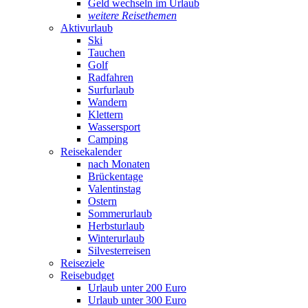
Geld wechseln im Urlaub
weitere Reisethemen
Aktivurlaub
Ski
Tauchen
Golf
Radfahren
Surfurlaub
Wandern
Klettern
Wassersport
Camping
Reisekalender
nach Monaten
Brückentage
Valentinstag
Ostern
Sommerurlaub
Herbsturlaub
Winterurlaub
Silvesterreisen
Reiseziele
Reisebudget
Urlaub unter 200 Euro
Urlaub unter 300 Euro