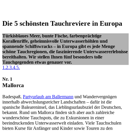
Die 5 schönsten Tauchreviere in Europa
Türkisblaues Meer, bunte Fische, farbenprächtige
Korallenriffe, geheimnisvolle Unterwasserhöhlen und
spannende Schiffswracks – in Europa gibt es jede Menge
schöne Tauchregionen, die faszinierende Unterwassererlebnisse
bereithalten. Wir stellen Ihnen fünf besonders tolle
Tauchgegenden etwas genauer vor.
1.
2.
3.
4.
5.
Nr. 1
Mallorca
Badespaß,
Partyurlaub am Ballermann
und Wandervergnügen
innerhalb abwechslungsreicher Landschaften – dafür ist die
spanische Baleareninsel, das Lieblingsurlaubsziel der Deutschen,
bekannt. Rund um Mallorca finden sich aber auch zahlreiche
wunderschöne Tauchspots, die zu Exkursionen in einer
beeindruckenden Unterwasserwelt einladen. Viele Tauchschulen
bieten Kurse für Anfänger und Kinder sowie Touren zu den