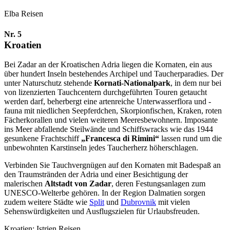
Elba Reisen
Nr. 5
Kroatien
Bei Zadar an der Kroatischen Adria liegen die Kornaten, ein aus
über hundert Inseln bestehendes Archipel und Taucherparadies. Der
unter Naturschutz stehende
Kornati-Nationalpark
, in dem nur bei
von lizenzierten Tauchcentern durchgeführten Touren getaucht
werden darf, beherbergt eine artenreiche Unterwasserflora und -
fauna mit niedlichen Seepferdchen, Skorpionfischen, Kraken, roten
Fächerkorallen und vielen weiteren Meeresbewohnern. Imposante
ins Meer abfallende Steilwände und Schiffswracks wie das 1944
gesunkene Frachtschiff
„Francesca di Rimini“
lassen rund um die
unbewohnten Karstinseln jedes Taucherherz höherschlagen.
Verbinden Sie Tauchvergnügen auf den Kornaten mit Badespaß an
den Traumstränden der Adria und einer Besichtigung der
malerischen
Altstadt von Zadar
, deren Festungsanlagen zum
UNESCO-Welterbe gehören. In der Region Dalmatien sorgen
zudem weitere Städte wie
Split
und
Dubrovnik
mit vielen
Sehenswürdigkeiten und Ausflugszielen für Urlaubsfreuden.
Kroatien: Istrien Reisen