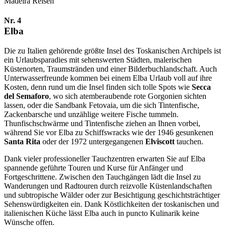
Madeira Reisen
Nr. 4
Elba
Die zu Italien gehörende größte Insel des Toskanischen Archipels ist
ein Urlaubsparadies mit sehenswerten Städten, malerischen
Küstenorten, Traumstränden und einer Bilderbuchlandschaft. Auch
Unterwasserfreunde kommen bei einem Elba Urlaub voll auf ihre
Kosten, denn rund um die Insel finden sich tolle Spots wie
Secca
del Semaforo
, wo sich atemberaubende rote Gorgonien sichten
lassen, oder die Sandbank Fetovaia, um die sich Tintenfische,
Zackenbarsche und unzählige weitere Fische tummeln.
Thunfischschwärme und Tintenfische ziehen an Ihnen vorbei,
während Sie vor Elba zu Schiffswracks wie der 1946 gesunkenen
Santa Rita
oder der 1972 untergegangenen
Elviscott
tauchen.
Dank vieler professioneller Tauchzentren erwarten Sie auf Elba
spannende geführte Touren und Kurse für Anfänger und
Fortgeschrittene. Zwischen den Tauchgängen lädt die Insel zu
Wanderungen und Radtouren durch reizvolle Küstenlandschaften
und subtropische Wälder oder zur Besichtigung geschichtsträchtiger
Sehenswürdigkeiten ein. Dank Köstlichkeiten der toskanischen und
italienischen Küche lässt Elba auch in puncto Kulinarik keine
Wünsche offen.