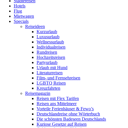
Städtereisen
Hotels
Flug
Mietwagen
Specials
Reiseideen
Kurzurlaub
Luxusurlaub
Wellnessurlaub
Individualreisen
Rundreisen
Hochzeitsreisen
Partyurlaub
Urlaub mit Hund
Literaturreisen
Film- und Fernsehreisen
LGBTQ Reisen
Kreuzfahrten
Reisemagazin
Reisen mit Flex Tarifen
Reisen ans Mittelmeer
Vorteile Ferienhäuser & Fewo’s
Deutschlandreise ohne Wörterbuch
Die schönsten Badeseen Deutschlands
Kuriose Gesetze auf Reisen