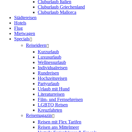
Cluburlaub Italien
Cluburlaub Griechenland
Cluburlaub Mallorca
Städtereisen
Hotels
Flug
Mietwagen
Specials
Reiseideen
Kurzurlaub
Luxusurlaub
Wellnessurlaub
Individualreisen
Rundreisen
Hochzeitsreisen
Partyurlaub
Urlaub mit Hund
Literaturreisen
Film- und Fernsehreisen
LGBTQ Reisen
Kreuzfahrten
Reisemagazin
Reisen mit Flex Tarifen
Reisen ans Mittelmeer