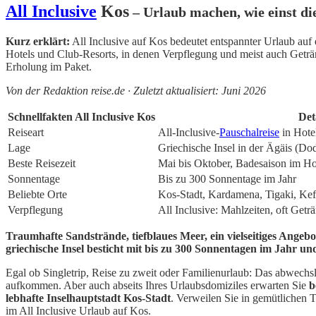
All Inclusive
Kos
– Urlaub machen, wie einst di
Kurz erklärt:
All Inclusive auf Kos bedeutet entspannter Urlaub auf
Hotels und Club-Resorts, in denen Verpflegung und meist auch Geträn
Erholung im Paket.
Von der Redaktion reise.de · Zuletzt aktualisiert: Juni 2026
Schnellfakten All Inclusive Kos
Det
Reiseart
All-Inclusive-
Pauschalreise
in Hote
Lage
Griechische Insel in der Ägäis (Do
Beste Reisezeit
Mai bis Oktober, Badesaison im 
Sonnentage
Bis zu 300 Sonnentage im Jahr
Beliebte Orte
Kos-Stadt, Kardamena, Tigaki, Kef
Verpflegung
All Inclusive: Mahlzeiten, oft Getr
Traumhafte Sandstrände, tiefblaues Meer, ein vielseitiges Ange
griechische Insel besticht mit bis zu 300 Sonnentagen im Jahr u
Egal ob Singletrip, Reise zu zweit oder Familienurlaub: Das abwechs
aufkommen. Aber auch abseits Ihres Urlaubsdomiziles erwarten Sie
b
lebhafte Inselhauptstadt Kos-Stadt
. Verweilen Sie in gemütlichen
im All Inclusive Urlaub auf Kos.