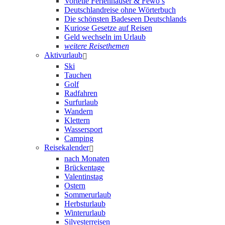
Vorteile Ferienhäuser & Fewo’s
Deutschlandreise ohne Wörterbuch
Die schönsten Badeseen Deutschlands
Kuriose Gesetze auf Reisen
Geld wechseln im Urlaub
weitere Reisethemen
Aktivurlaub
Ski
Tauchen
Golf
Radfahren
Surfurlaub
Wandern
Klettern
Wassersport
Camping
Reisekalender
nach Monaten
Brückentage
Valentinstag
Ostern
Sommerurlaub
Herbsturlaub
Winterurlaub
Silvesterreisen