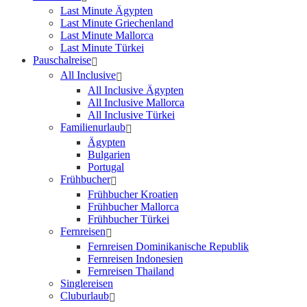
Last Minute Ägypten
Last Minute Griechenland
Last Minute Mallorca
Last Minute Türkei
Pauschalreise
All Inclusive
All Inclusive Ägypten
All Inclusive Mallorca
All Inclusive Türkei
Familienurlaub
Ägypten
Bulgarien
Portugal
Frühbucher
Frühbucher Kroatien
Frühbucher Mallorca
Frühbucher Türkei
Fernreisen
Fernreisen Dominikanische Republik
Fernreisen Indonesien
Fernreisen Thailand
Singlereisen
Cluburlaub