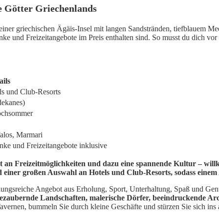
e Götter Griechenlands
 einer griechischen Ägäis-Insel mit langen Sandstränden, tiefblauem M
ke und Freizeitangebote im Preis enthalten sind. So musst du dich vo
ails
ls und Club-Resorts
dekanes)
Hochsommer
alos, Marmari
änke und Freizeitangebote inklusive
bot an Freizeitmöglichkeiten und dazu eine spannende Kultur – wi
nd einer großen Auswahl an Hotels und Club-Resorts, sodass einem 
lungsreiche Angebot aus Erholung, Sport, Unterhaltung, Spaß und Genus
ezaubernde Landschaften, malerische Dörfer, beeindruckende Arch
 Tavernen, bummeln Sie durch kleine Geschäfte und stürzen Sie sich i