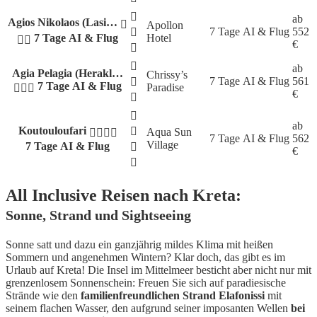
ab
Agios Nikolaos (Lasi…
Apollon
7 Tage
AI & Flug
552
7 Tage AI & Flug
Hotel
€
ab
Agia Pelagia (Herakl…
Chrissy’s
7 Tage
AI & Flug
561
7 Tage AI & Flug
Paradise
€
ab
Koutouloufari
Aqua Sun
7 Tage
AI & Flug
562
Village
7 Tage AI & Flug
€
All Inclusive Reisen nach Kreta:
Sonne, Strand und Sightseeing
Sonne satt und dazu ein ganzjährig mildes Klima mit heißen
Sommern und angenehmen Wintern? Klar doch, das gibt es im
Urlaub auf Kreta! Die Insel im Mittelmeer besticht aber nicht nur mit
grenzenlosem Sonnenschein: Freuen Sie sich auf paradiesische
Strände wie den
familienfreundlichen Strand Elafonissi
mit
seinem flachen Wasser, den aufgrund seiner imposanten Wellen
bei