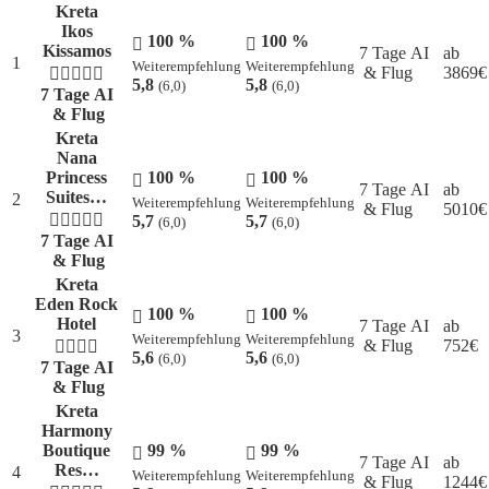
Kreta
Ikos
100 %
100 %
Kissamos
7 Tage AI
ab
1
Weiterempfehlung
Weiterempfehlung
& Flug
3869
€
5,8
5,8
(6,0)
(6,0)
7 Tage AI
& Flug
Kreta
Nana
Princess
100 %
100 %
7 Tage AI
ab
Suites…
2
Weiterempfehlung
Weiterempfehlung
& Flug
5010
€
5,7
5,7
(6,0)
(6,0)
7 Tage AI
& Flug
Kreta
Eden Rock
100 %
100 %
Hotel
7 Tage AI
ab
3
Weiterempfehlung
Weiterempfehlung
& Flug
752
€
5,6
5,6
(6,0)
(6,0)
7 Tage AI
& Flug
Kreta
Harmony
Boutique
99 %
99 %
7 Tage AI
ab
Res…
4
Weiterempfehlung
Weiterempfehlung
& Flug
1244
€