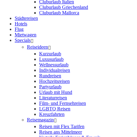
Cluburlaub Italien
Cluburlaub Griechenland
Cluburlaub Mallorca
Städtereisen
Hotels
Flug
Mietwagen
Specials
Reiseideen
Kurzurlaub
Luxusurlaub
Wellnessurlaub
Individualreisen
Rundreisen
Hochzeitsreisen
Partyurlaub
Urlaub mit Hund
Literaturreisen
Film- und Fernsehreisen
LGBTQ Reisen
Kreuzfahrten
Reisemagazin
Reisen mit Flex Tarifen
Reisen ans Mittelmeer