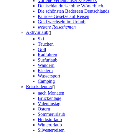
Vorteile Ferienhäuser & Fewo’s
Deutschlandreise ohne Wörterbuch
Die schönsten Badeseen Deutschlands
Kuriose Gesetze auf Reisen
Geld wechseln im Urlaub
weitere Reisethemen
Aktivurlaub
Ski
Tauchen
Golf
Radfahren
Surfurlaub
Wandern
Klettern
Wassersport
Camping
Reisekalender
nach Monaten
Brückentage
Valentinstag
Ostern
Sommerurlaub
Herbsturlaub
Winterurlaub
Silvesterreisen