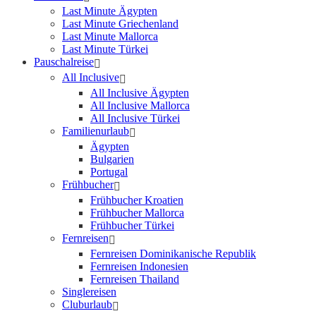
Last Minute Ägypten
Last Minute Griechenland
Last Minute Mallorca
Last Minute Türkei
Pauschalreise
All Inclusive
All Inclusive Ägypten
All Inclusive Mallorca
All Inclusive Türkei
Familienurlaub
Ägypten
Bulgarien
Portugal
Frühbucher
Frühbucher Kroatien
Frühbucher Mallorca
Frühbucher Türkei
Fernreisen
Fernreisen Dominikanische Republik
Fernreisen Indonesien
Fernreisen Thailand
Singlereisen
Cluburlaub