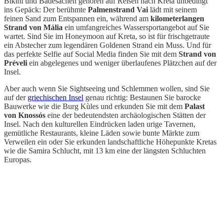
Bikini und Badesachen gehören auf Reisen nach Kreta unbedingt
ins Gepäck: Der berühmte
Palmenstrand Vai
lädt mit seinem
feinen Sand zum Entspannen ein, während am
kilometerlangen
Strand von Mália
ein umfangreiches Wassersportangebot auf Sie
wartet. Sind Sie im Honeymoon auf Kreta, so ist für frischgetraute
ein Abstecher zum legendären Goldenen Strand ein Muss. Und für
das perfekte Selfie auf Social Media finden Sie mit dem
Strand von
Préveli
ein abgelegenes und weniger überlaufenes Plätzchen auf der
Insel.
Aber auch wenn Sie Sightseeing und Schlemmen wollen, sind Sie
auf der
griechischen Insel
genau richtig: Bestaunen Sie barocke
Bauwerke wie die Burg Kùles und erkunden Sie mit dem
Palast
von Knossós
eine der bedeutendsten archäologischen Stätten der
Insel. Nach den kulturellen Eindrücken laden urige Tavernen,
gemütliche Restaurants, kleine Läden sowie bunte Märkte zum
Verweilen ein oder Sie erkunden landschaftliche Höhepunkte Kretas
wie die Samira Schlucht, mit 13 km eine der längsten Schluchten
Europas.