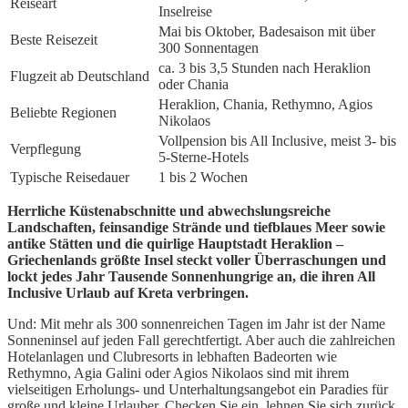
Reiseart
Inselreise
Mai bis Oktober, Badesaison mit über
Beste Reisezeit
300 Sonnentagen
ca. 3 bis 3,5 Stunden nach Heraklion
Flugzeit ab Deutschland
oder Chania
Heraklion, Chania, Rethymno, Agios
Beliebte Regionen
Nikolaos
Vollpension bis All Inclusive, meist 3- bis
Verpflegung
5-Sterne-Hotels
Typische Reisedauer
1 bis 2 Wochen
Herrliche Küstenabschnitte und abwechslungsreiche
Landschaften, feinsandige Strände und tiefblaues Meer sowie
antike Stätten und die quirlige Hauptstadt Heraklion –
Griechenlands größte Insel steckt voller Überraschungen und
lockt jedes Jahr Tausende Sonnenhungrige an, die ihren All
Inclusive Urlaub auf Kreta verbringen.
Und: Mit mehr als 300 sonnenreichen Tagen im Jahr ist der Name
Sonneninsel auf jeden Fall gerechtfertigt. Aber auch die zahlreichen
Hotelanlagen und Clubresorts in lebhaften Badeorten wie
Rethymno, Agia Galini oder Agios Nikolaos sind mit ihrem
vielseitigen Erholungs- und Unterhaltungsangebot ein Paradies für
große und kleine Urlauber. Checken Sie ein, lehnen Sie sich zurück