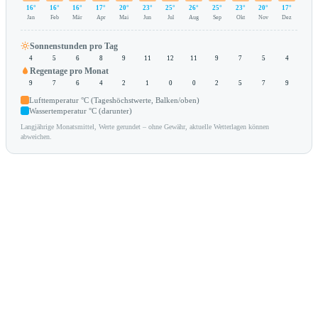
16°
16°
16°
17°
20°
23°
25°
26°
25°
23°
20°
17°
Jan
Feb
Mär
Apr
Mai
Jun
Jul
Aug
Sep
Okt
Nov
Dez
Sonnenstunden pro Tag
4
5
6
8
9
11
12
11
9
7
5
4
Regentage pro Monat
9
7
6
4
2
1
0
0
2
5
7
9
Lufttemperatur °C (Tageshöchstwerte, Balken/oben)
Wassertemperatur °C (darunter)
Langjährige Monatsmittel, Werte gerundet – ohne Gewähr, aktuelle Wetterlagen können
abweichen.