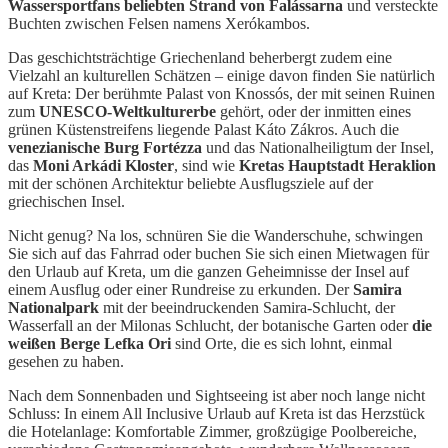
Wassersportfans beliebten Strand von Falássarna
und versteckte
Buchten zwischen Felsen namens Xerókambos.
Das geschichtsträchtige Griechenland beherbergt zudem eine
Vielzahl an kulturellen Schätzen – einige davon finden Sie natürlich
auf Kreta: Der berühmte Palast von Knossós, der mit seinen Ruinen
zum
UNESCO-Weltkulturerbe
gehört, oder der inmitten eines
grünen Küstenstreifens liegende Palast Káto Zákros. Auch die
venezianische Burg Fortézza
und das Nationalheiligtum der Insel,
das
Moni Arkádi Kloster
, sind wie
Kretas Hauptstadt Heraklion
mit der schönen Architektur beliebte Ausflugsziele auf der
griechischen Insel.
Nicht genug? Na los, schnüren Sie die Wanderschuhe, schwingen
Sie sich auf das Fahrrad oder buchen Sie sich einen Mietwagen für
den Urlaub auf Kreta, um die ganzen Geheimnisse der Insel auf
einem Ausflug oder einer Rundreise zu erkunden. Der
Samira
Nationalpark
mit der beeindruckenden Samira-Schlucht, der
Wasserfall an der Milonas Schlucht, der botanische Garten oder
die
weißen Berge Lefka Ori
sind Orte, die es sich lohnt, einmal
gesehen zu haben.
Nach dem Sonnenbaden und Sightseeing ist aber noch lange nicht
Schluss: In einem All Inclusive Urlaub auf Kreta ist das Herzstück
die Hotelanlage: Komfortable Zimmer, großzügige Poolbereiche,