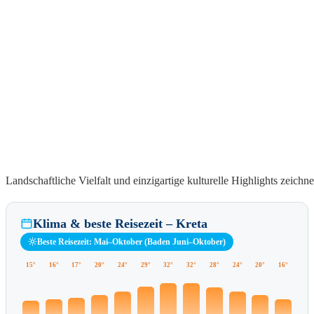
Landschaftliche Vielfalt und einzigartige kulturelle Highlights zeichne
Klima & beste Reisezeit – Kreta
Beste Reisezeit: Mai–Oktober (Baden Juni–Oktober)
15°
16°
17°
20°
24°
29°
32°
32°
28°
24°
20°
16°