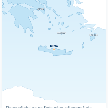
Athen
Santorin
Rhodos
Kreta
Die geografische Lage von Kreta und der umliegenden Region.