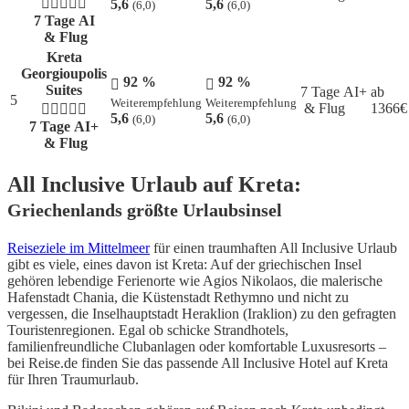
5,6
5,6
(6,0)
(6,0)
7 Tage AI
& Flug
Kreta
Georgioupolis
92 %
92 %
Suites
7 Tage AI+
ab
5
Weiterempfehlung
Weiterempfehlung
& Flug
1366
€
5,6
5,6
(6,0)
(6,0)
7 Tage AI+
& Flug
All Inclusive Urlaub auf Kreta:
Griechenlands größte Urlaubsinsel
Reiseziele im Mittelmeer
für einen traumhaften All Inclusive Urlaub
gibt es viele, eines davon ist Kreta: Auf der griechischen Insel
gehören lebendige Ferienorte wie Agios Nikolaos, die malerische
Hafenstadt Chania, die Küstenstadt Rethymno und nicht zu
vergessen, die Inselhauptstadt Heraklion (Iraklion) zu den gefragten
Touristenregionen. Egal ob schicke Strandhotels,
familienfreundliche Clubanlagen oder komfortable Luxusresorts –
bei Reise.de finden Sie das passende All Inclusive Hotel auf Kreta
für Ihren Traumurlaub.