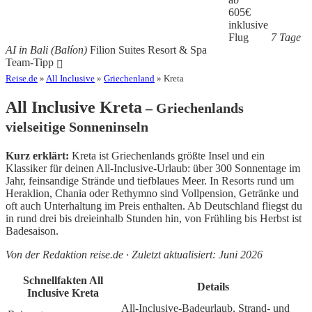
605
€
inklusive
Flug
7 Tage
AI in Bali (Balíon)
Filion Suites Resort & Spa
Team-Tipp
Reise.de
»
All Inclusive
»
Griechenland
» Kreta
All Inclusive Kreta
– Griechenlands
vielseitige Sonneninseln
Kurz erklärt:
Kreta ist Griechenlands größte Insel und ein
Klassiker für deinen All-Inclusive-Urlaub: über 300 Sonnentage im
Jahr, feinsandige Strände und tiefblaues Meer. In Resorts rund um
Heraklion, Chania oder Rethymno sind Vollpension, Getränke und
oft auch Unterhaltung im Preis enthalten. Ab Deutschland fliegst du
in rund drei bis dreieinhalb Stunden hin, von Frühling bis Herbst ist
Badesaison.
Von der Redaktion reise.de · Zuletzt aktualisiert: Juni 2026
Schnellfakten All
Details
Inclusive Kreta
All-Inclusive-Badeurlaub, Strand- und