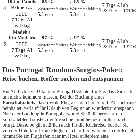
Ukino Family
85 %
85 %
7 Tage AI
ab
Palmeir…
4
Weiterempfehlung
Weiterempfehlung
& Flug
1019
€
5,3
5,3
(6,0)
(6,0)
7 Tage AI
& Flug
Madeira
Riu Madeira
97 %
97 %
7 Tage AI
ab
5
Weiterempfehlung
Weiterempfehlung
& Flug
1371
€
7 Tage AI
5,3
5,3
(6,0)
(6,0)
& Flug
Das Portugal Rundum-Sorglos-Paket:
Reise buchen, Koffer packen und entspannen
Ein All Inclusive Urlaub in Portugal bedeutet für Sie, dass Sie sich
um nichts kümmern müssen. Bei der Buchung eines
Pauschalpakets
, das sowohl Flug als auch Unterkunft All Inclusive
beinhaltet, verläuft Ihr Urlaub von Beginn an wunderbar entspannt.
Nach der Landung in Portugal erwartet Sie üblicherweise ein
komfortabler Transfer, der Sie schnell und bequem in Ihr Hotel
bringt. Dasselbe gilt natürlich auch für die Rückreise, bei der Sie
von der Unterkunft zum Flughafen chauffiert werden. In der Regel
nimmt Sie am Flughafen oder im Hotel außerdem eine