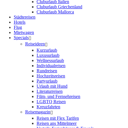
Cluburlaub Italien
Cluburlaub Griechenland
Cluburlaub Mallorca
Städtereisen
Hotels
Flug
Mietwagen
Specials
Reiseideen
Kurzurlaub
Luxusurlaub
Wellnessurlaub
Individualreisen
Rundreisen
Hochzeitsreisen
Partyurlaub
Urlaub mit Hund
Literaturreisen
Film- und Fernsehreisen
LGBTQ Reisen
Kreuzfahrten
Reisemagazin
Reisen mit Flex Tarifen
Reisen ans Mittelmeer