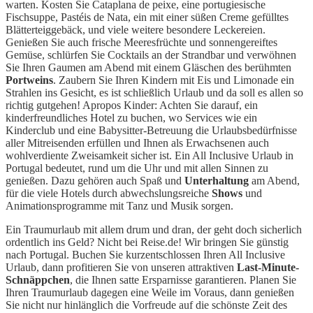
warten. Kosten Sie Cataplana de peixe, eine portugiesische
Fischsuppe, Pastéis de Nata, ein mit einer süßen Creme gefülltes
Blätterteiggebäck, und viele weitere besondere Leckereien.
Genießen Sie auch frische Meeresfrüchte und sonnengereiftes
Gemüse, schlürfen Sie Cocktails an der Strandbar und verwöhnen
Sie Ihren Gaumen am Abend mit einem Gläschen des berühmten
Portweins
. Zaubern Sie Ihren Kindern mit Eis und Limonade ein
Strahlen ins Gesicht, es ist schließlich Urlaub und da soll es allen so
richtig gutgehen! Apropos Kinder: Achten Sie darauf, ein
kinderfreundliches Hotel zu buchen, wo Services wie ein
Kinderclub und eine Babysitter-Betreuung die Urlaubsbedürfnisse
aller Mitreisenden erfüllen und Ihnen als Erwachsenen auch
wohlverdiente Zweisamkeit sicher ist. Ein All Inclusive Urlaub in
Portugal bedeutet, rund um die Uhr und mit allen Sinnen zu
genießen. Dazu gehören auch Spaß und
Unterhaltung
am Abend,
für die viele Hotels durch abwechslungsreiche
Shows
und
Animationsprogramme mit Tanz und Musik sorgen.
Ein Traumurlaub mit allem drum und dran, der geht doch sicherlich
ordentlich ins Geld? Nicht bei Reise.de! Wir bringen Sie günstig
nach Portugal. Buchen Sie kurzentschlossen Ihren All Inclusive
Urlaub, dann profitieren Sie von unseren attraktiven
Last-Minute-
Schnäppchen
, die Ihnen satte Ersparnisse garantieren. Planen Sie
Ihren Traumurlaub dagegen eine Weile im Voraus, dann genießen
Sie nicht nur hinlänglich die Vorfreude auf die schönste Zeit des