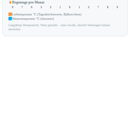
Regentage pro Monat
9
7
6
5
3
1
0
1
3
7
8
9
Lufttemperatur °C (Tageshöchstwerte, Balken/oben)
Wassertemperatur °C (darunter)
Langjährige Monatsmittel, Werte gerundet – ohne Gewähr, aktuelle Wetterlagen können
abweichen.