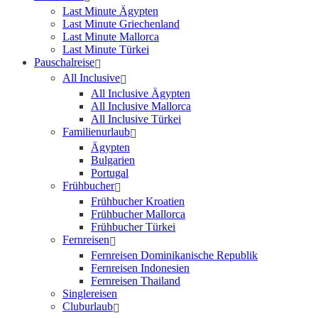
Last Minute Ägypten
Last Minute Griechenland
Last Minute Mallorca
Last Minute Türkei
Pauschalreise
All Inclusive
All Inclusive Ägypten
All Inclusive Mallorca
All Inclusive Türkei
Familienurlaub
Ägypten
Bulgarien
Portugal
Frühbucher
Frühbucher Kroatien
Frühbucher Mallorca
Frühbucher Türkei
Fernreisen
Fernreisen Dominikanische Republik
Fernreisen Indonesien
Fernreisen Thailand
Singlereisen
Cluburlaub