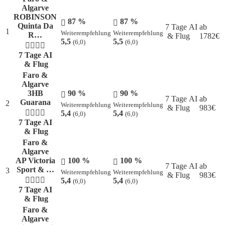
Algarve
ROBINSON
87 %
87 %
Quinta Da
7 Tage AI
ab
1
Weiterempfehlung
Weiterempfehlung
R…
& Flug
1782
€
5,5
5,5
(6,0)
(6,0)
7 Tage AI
& Flug
Faro &
Algarve
3HB
90 %
90 %
7 Tage AI
ab
Guarana
2
Weiterempfehlung
Weiterempfehlung
& Flug
983
€
5,4
5,4
(6,0)
(6,0)
7 Tage AI
& Flug
Faro &
Algarve
AP Victoria
100 %
100 %
7 Tage AI
ab
Sport & …
3
Weiterempfehlung
Weiterempfehlung
& Flug
983
€
5,4
5,4
(6,0)
(6,0)
7 Tage AI
& Flug
Faro &
Algarve