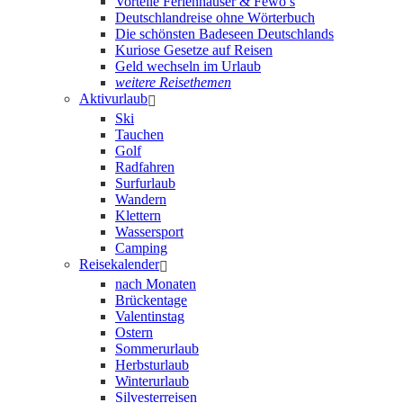
Vorteile Ferienhäuser & Fewo’s
Deutschlandreise ohne Wörterbuch
Die schönsten Badeseen Deutschlands
Kuriose Gesetze auf Reisen
Geld wechseln im Urlaub
weitere Reisethemen
Aktivurlaub
Ski
Tauchen
Golf
Radfahren
Surfurlaub
Wandern
Klettern
Wassersport
Camping
Reisekalender
nach Monaten
Brückentage
Valentinstag
Ostern
Sommerurlaub
Herbsturlaub
Winterurlaub
Silvesterreisen