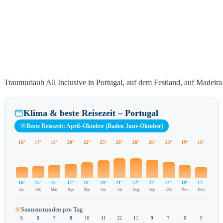
Traumurlaub All Inclusive in Portugal, auf dem Festland, auf Madeira
Klima & beste Reisezeit – Portugal
Beste Reisezeit: April–Oktober (Baden Juni–Oktober)
16°
17°
19°
20°
22°
25°
28°
28°
26°
23°
19°
16°
16°
15°
16°
17°
18°
20°
21°
22°
22°
21°
19°
17°
Jan
Feb
Mär
Apr
Mai
Jun
Jul
Aug
Sep
Okt
Nov
Dez
Sonnenstunden pro Tag
6
6
7
8
10
11
12
11
9
7
6
5