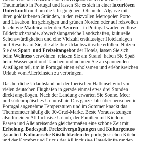
Traumurlaub in Portugal und lassen Sie es sich in einer
luxuriösen
Unterkunft
rund um die Uhr gutgehen. Ob an der Algarve mit
ihren goldfarbenen Stränden, in den reizvollen Metropolen Porto
und Lissabon, im gebirgigen und grünen Norden oder auf reizvollen
Inseln wie
Madeira
oder den
Azoren
– in Portugal warten endlose
Bilderbuchstrände, abwechslungsreiche Landschaften, kulturelle
Sehenswürdigkeiten und eine Vielzahl erstklassiger Hotelanlagen
und Resorts auf Sie, die alle Ihre Urlaubswünsche erfüllen. Nutzen
Sie das
Sport- und Freizeitangebot
der Hotels, lassen Sie sich
beim
Wellness
verwöhnen, relaxen Sie am Strand, haben Sie Spaß
beim Wassersport und Tauchen und nehmen Sie an spannenden
Ausflügen teil, um in Portugal einen erholsamen und erlebnisreichen
Urlaub vom Allerfeinsten zu verbringen.
Das herrliche Urlaubsland auf der Iberischen Halbinsel wird von
vielen deutschen Flughäfen in gerade einmal etwa drei Stunden
direkt angeflogen. Nach der Landung erwarten Sie Sonne, Meer
und südeuropäisches Urlaubsflair. Das ganze Jahr über herrschen in
Portugal angenehme Temperaturen und im Sommer knackt das
Thermometer häufig die 30-Grad-Marke. Beste Voraussetzungen
also für einen All Inclusive Urlaub, der Familien mit Kindern,
Paaren und Alleinreisenden gleichermaßen eine schöne Zeit mit
Erholung, Badespaß, Freizeitvergnügungen
und
Kulturgenuss
garantiert.
Kulinarische Köstlichkeiten
der portugiesischen Küche
und der Komfort und Luxus der All Inclusive Unterkünfte runden