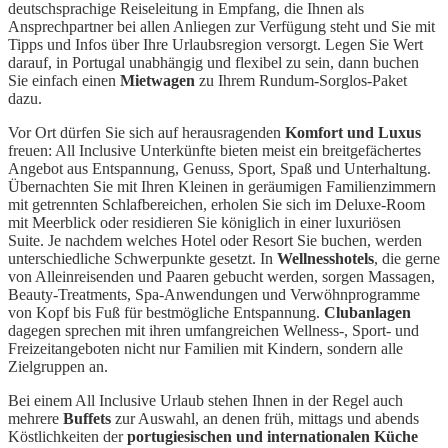
deutschsprachige Reiseleitung in Empfang, die Ihnen als
Ansprechpartner bei allen Anliegen zur Verfügung steht und Sie mit
Tipps und Infos über Ihre Urlaubsregion versorgt. Legen Sie Wert
darauf, in Portugal unabhängig und flexibel zu sein, dann buchen
Sie einfach einen
Mietwagen
zu Ihrem Rundum-Sorglos-Paket
dazu.
Vor Ort dürfen Sie sich auf herausragenden
Komfort und Luxus
freuen: All Inclusive Unterkünfte bieten meist ein breitgefächertes
Angebot aus Entspannung, Genuss, Sport, Spaß und Unterhaltung.
Übernachten Sie mit Ihren Kleinen in geräumigen Familienzimmern
mit getrennten Schlafbereichen, erholen Sie sich im Deluxe-Room
mit Meerblick oder residieren Sie königlich in einer luxuriösen
Suite. Je nachdem welches Hotel oder Resort Sie buchen, werden
unterschiedliche Schwerpunkte gesetzt. In
Wellnesshotels
, die gerne
von Alleinreisenden und Paaren gebucht werden, sorgen Massagen,
Beauty-Treatments, Spa-Anwendungen und Verwöhnprogramme
von Kopf bis Fuß für bestmögliche Entspannung.
Clubanlagen
dagegen sprechen mit ihren umfangreichen Wellness-, Sport- und
Freizeitangeboten nicht nur Familien mit Kindern, sondern alle
Zielgruppen an.
Bei einem All Inclusive Urlaub stehen Ihnen in der Regel auch
mehrere
Buffets
zur Auswahl, an denen früh, mittags und abends
Köstlichkeiten der
portugiesischen und internationalen Küche