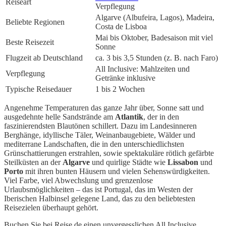
Reiseart
Verpflegung
Algarve (Albufeira, Lagos), Madeira,
Beliebte Regionen
Costa de Lisboa
Mai bis Oktober, Badesaison mit viel
Beste Reisezeit
Sonne
Flugzeit ab Deutschland
ca. 3 bis 3,5 Stunden (z. B. nach Faro)
All Inclusive: Mahlzeiten und
Verpflegung
Getränke inklusive
Typische Reisedauer
1 bis 2 Wochen
Angenehme Temperaturen das ganze Jahr über, Sonne satt und
ausgedehnte helle Sandstrände am
Atlantik
, der in den
faszinierendsten Blautönen schillert. Dazu im Landesinneren
Berghänge, idyllische Täler, Weinanbaugebiete, Wälder und
mediterrane Landschaften, die in den unterschiedlichsten
Grünschattierungen erstrahlen, sowie spektakuläre rötlich gefärbte
Steilküsten an der
Algarve
und quirlige Städte wie
Lissabon
und
Porto
mit ihren bunten Häusern und vielen Sehenswürdigkeiten.
Viel Farbe, viel Abwechslung und grenzenlose
Urlaubsmöglichkeiten – das ist Portugal, das im Westen der
Iberischen Halbinsel gelegene Land, das zu den beliebtesten
Reisezielen überhaupt gehört.
Buchen Sie bei Reise.de einen unvergesslichen All Inclusive