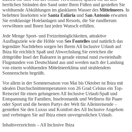
herrlichen Stränden den Sand unter Ihren Füßen und genießen Sie
wohltuende Abkühlungen im glasklaren Wasser des
Mittelmeers
. In
beliebten Inselorten wie
Santa Eulària
und
San Antonio
erwarten
Sie erstklassige Hotelanlagen und Resorts, die Sie rundherum
verwöhnen und Ihnen fast jeden Wunsch erfüllen.
Jede Menge Sport- und Freizeitmöglichkeiten, attraktive
Ausflugsziele wie die Höhle von
Ses Fontelles
und natürlich das
legendäre Nachtleben sorgen bei Ihrem All Inclusive Urlaub auf
Ibiza für reichlich Spaß und Abwechslung.Sie erreichen die
drittgrößte Insel der Balearen in gerade einmal rund zweieinhalb
Flugstunden von Deutschland aus und werden nach der Landung
von einem wohltuenden Mittelmeerklima und strahlendem
Sonnenschein begrüßt.
Vor allem in der Sommersaison von Mai bis Oktober ist Ibiza mit
idealen Durchschnittstemperaturen von 26 Grad Celsius ein Top-
Reiseziel für einen gelungenen All Inclusive Urlaub:Spaß und
Entspannung für Familien, Inselromantik und Wellness für Paare
oder Sport und die besten Partys der Welt für Alleinreisende –
genießen Sie den Luxus und Komfort des All Inclusive Angebots
und verbringen Sie auf Ibiza einen unvergesslichen Urlaub.
Inhaltsverzeichnis – All Inclusive Ibiza