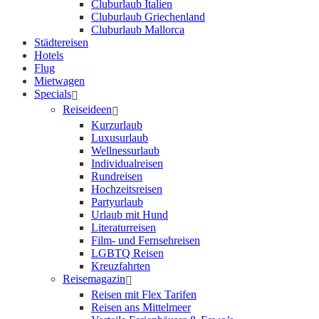
Cluburlaub Italien
Cluburlaub Griechenland
Cluburlaub Mallorca
Städtereisen
Hotels
Flug
Mietwagen
Specials
Reiseideen
Kurzurlaub
Luxusurlaub
Wellnessurlaub
Individualreisen
Rundreisen
Hochzeitsreisen
Partyurlaub
Urlaub mit Hund
Literaturreisen
Film- und Fernsehreisen
LGBTQ Reisen
Kreuzfahrten
Reisemagazin
Reisen mit Flex Tarifen
Reisen ans Mittelmeer