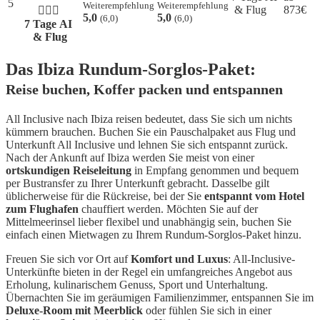
5
Weiterempfehlung
Weiterempfehlung
& Flug
873
€
5,0
5,0
(6,0)
(6,0)
7 Tage AI
& Flug
Das Ibiza Rundum-Sorglos-Paket:
Reise buchen, Koffer packen und entspannen
All Inclusive nach Ibiza reisen bedeutet, dass Sie sich um nichts
kümmern brauchen. Buchen Sie ein Pauschalpaket aus Flug und
Unterkunft All Inclusive und lehnen Sie sich entspannt zurück.
Nach der Ankunft auf Ibiza werden Sie meist von einer
ortskundigen Reiseleitung
in Empfang genommen und bequem
per Bustransfer zu Ihrer Unterkunft gebracht. Dasselbe gilt
üblicherweise für die Rückreise, bei der Sie
entspannt vom Hotel
zum Flughafen
chauffiert werden. Möchten Sie auf der
Mittelmeerinsel lieber flexibel und unabhängig sein, buchen Sie
einfach einen Mietwagen zu Ihrem Rundum-Sorglos-Paket hinzu.
Freuen Sie sich vor Ort auf
Komfort und Luxus
: All-Inclusive-
Unterkünfte bieten in der Regel ein umfangreiches Angebot aus
Erholung, kulinarischem Genuss, Sport und Unterhaltung.
Übernachten Sie im geräumigen Familienzimmer, entspannen Sie im
Deluxe-Room mit Meerblick
oder fühlen Sie sich in einer