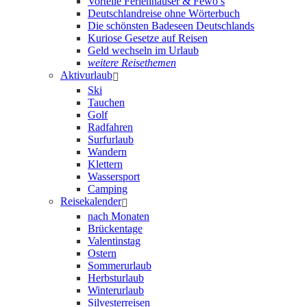
Vorteile Ferienhäuser & Fewo’s
Deutschlandreise ohne Wörterbuch
Die schönsten Badeseen Deutschlands
Kuriose Gesetze auf Reisen
Geld wechseln im Urlaub
weitere Reisethemen
Aktivurlaub
Ski
Tauchen
Golf
Radfahren
Surfurlaub
Wandern
Klettern
Wassersport
Camping
Reisekalender
nach Monaten
Brückentage
Valentinstag
Ostern
Sommerurlaub
Herbsturlaub
Winterurlaub
Silvesterreisen