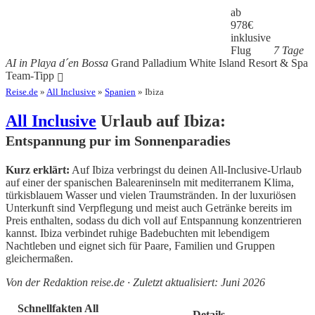
ab
978
€
inklusive
Flug
7 Tage
AI in Playa d´en Bossa
Grand Palladium White Island Resort & Spa
Team-Tipp
Reise.de
»
All Inclusive
»
Spanien
» Ibiza
All Inclusive
Urlaub auf Ibiza:
Entspannung pur im Sonnenparadies
Kurz erklärt:
Auf Ibiza verbringst du deinen All-Inclusive-Urlaub
auf einer der spanischen Baleareninseln mit mediterranem Klima,
türkisblauem Wasser und vielen Traumstränden. In der luxuriösen
Unterkunft sind Verpflegung und meist auch Getränke bereits im
Preis enthalten, sodass du dich voll auf Entspannung konzentrieren
kannst. Ibiza verbindet ruhige Badebuchten mit lebendigem
Nachtleben und eignet sich für Paare, Familien und Gruppen
gleichermaßen.
Von der Redaktion reise.de · Zuletzt aktualisiert: Juni 2026
Schnellfakten All
Details