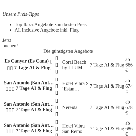
Unsere Preis-Tipps
Top Ibiza-Angebote zum besten Preis
All Inclusive Angebote inkl. Flug
Jetzt
buchen!
Die günstigsten Angebote
ab
Es Canyar (Es Cana)
Coral Beach
7 Tage
AI & Flug
666
7 Tage AI & Flug
by LLUM
€
ab
San Antonio (San Ant…
Hotel Vibra S
7 Tage
AI & Flug
674
7 Tage AI & Flug
´Estan…
€
ab
San Antonio (San Ant…
Nereida
7 Tage
AI & Flug
678
7 Tage AI & Flug
€
ab
San Antonio (San Ant…
Hotel Vibra
7 Tage
AI & Flug
686
7 Tage AI & Flug
San Remo
€