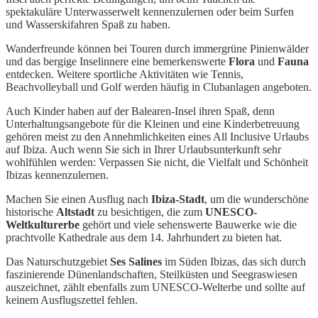
spektakuläre Unterwasserwelt kennenzulernen oder beim Surfen
und Wasserskifahren Spaß zu haben.
Wanderfreunde können bei Touren durch immergrüne Pinienwälder
und das bergige Inselinnere eine bemerkenswerte
Flora
und
Fauna
entdecken. Weitere sportliche Aktivitäten wie Tennis,
Beachvolleyball und Golf werden häufig in Clubanlagen angeboten.
Auch Kinder haben auf der Balearen-Insel ihren Spaß, denn
Unterhaltungsangebote für die Kleinen und eine Kinderbetreuung
gehören meist zu den Annehmlichkeiten eines All Inclusive Urlaubs
auf Ibiza. Auch wenn Sie sich in Ihrer Urlaubsunterkunft sehr
wohlfühlen werden: Verpassen Sie nicht, die Vielfalt und Schönheit
Ibizas kennenzulernen.
Machen Sie einen Ausflug nach
Ibiza-Stadt
, um die wunderschöne
historische
Altstadt
zu besichtigen, die zum
UNESCO-
Weltkulturerbe
gehört und viele sehenswerte Bauwerke wie die
prachtvolle Kathedrale aus dem 14. Jahrhundert zu bieten hat.
Das Naturschutzgebiet
Ses Salines
im Süden Ibizas, das sich durch
faszinierende Dünenlandschaften, Steilküsten und Seegraswiesen
auszeichnet, zählt ebenfalls zum UNESCO-Welterbe und sollte auf
keinem Ausflugszettel fehlen.