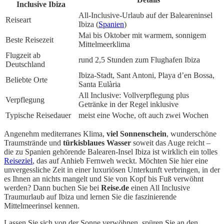
Inclusive Ibiza
All-Inclusive-Urlaub auf der Baleareninsel
Reiseart
Ibiza (
Spanien
)
Mai bis Oktober mit warmem, sonnigem
Beste Reisezeit
Mittelmeerklima
Flugzeit ab
rund 2,5 Stunden zum Flughafen Ibiza
Deutschland
Ibiza-Stadt, Sant Antoni, Playa d’en Bossa,
Beliebte Orte
Santa Eulària
All Inclusive: Vollverpflegung plus
Verpflegung
Getränke in der Regel inklusive
Typische Reisedauer
meist eine Woche, oft auch zwei Wochen
Angenehm mediterranes Klima,
viel Sonnenschein
, wunderschöne
Traumstrände und
türkisblaues Wasser
soweit das Auge reicht –
die zu Spanien gehörende Balearen-Insel Ibiza ist wirklich ein tolles
Reiseziel
, das auf Anhieb Fernweh weckt. Möchten Sie hier eine
unvergessliche Zeit in einer luxuriösen Unterkunft verbringen, in der
es Ihnen an nichts mangelt und Sie von Kopf bis Fuß verwöhnt
werden? Dann buchen Sie bei
Reise.de
einen All Inclusive
Traumurlaub auf Ibiza und lernen Sie die faszinierende
Mittelmeerinsel kennen.
Lassen Sie sich von der Sonne verwöhnen, spüren Sie an den