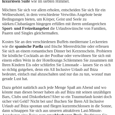
luxuriösen Suite
wie im siebten Himmel.
Möchten Sie sich vor allem erholen, entscheiden Sie sich für ein
Wellnesshotel, in dem verschiedene Verwöhn-Angebote beste
Bedingungen bieten, um Körper, Geist und Seele zu
stärken.Clubanlagen hingegen erfüllen mit ihrem umfangreichen
Sport- und Freizeitangebot
die Urlaubswünsche von Familien,
Paaren und Singles gleichermaßen.
Kosten Sie an den verschiedenen Buffets mediterrane Leckereien
wie die
spanische Paella
und frische Meeresfrüchte oder erfreuen
Sie sich an einem romantischen Dinner bei Kerzenschein. Probieren
Sie köstliche Cocktails an der Poolbar oder verwöhnen Sie sich mit
einem edlen Wein in der Hotellounge.Schlemmen Sie zusammen mit
Ihren Kindern Eis oder schlürfen Sie Limonade – lassen Sie es sich
so richtig gutgehen, denn ein All Inclusive Urlaub auf Ibiza
bedeutet, einfach mal abzuschalten und nur das zu tun, worauf man
gerade Lust hat.
Dazu gehört natürlich auch jede Menge Spaß am Abend und wo
könnte man diesen besser haben als auf Ibiza mit seinen unzähligen
Bars, Clubs und Diskotheken?Aber so ein Traumurlaub kostet doch
sicher viel Geld? Nicht bei uns! Buchen Sie Ihren All Inclusive
Urlaub auf Ibiza spontan und fliegen kurzentschlossen in die Sonne,
dann schnappen Sie sich aus unseren attraktiven Last-Minute-