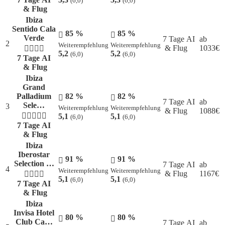
(6,0)
(6,0)
& Flug
Ibiza
Sentido Cala
85 %
85 %
Verde
7 Tage AI
ab
2
Weiterempfehlung
Weiterempfehlung
& Flug
1033
€
5,2
5,2
(6,0)
(6,0)
7 Tage AI
& Flug
Ibiza
Grand
Palladium
82 %
82 %
7 Tage AI
ab
Sele…
3
Weiterempfehlung
Weiterempfehlung
& Flug
1088
€
5,1
5,1
(6,0)
(6,0)
7 Tage AI
& Flug
Ibiza
Iberostar
91 %
91 %
Selection …
7 Tage AI
ab
4
Weiterempfehlung
Weiterempfehlung
& Flug
1167
€
5,1
5,1
(6,0)
(6,0)
7 Tage AI
& Flug
Ibiza
Invisa Hotel
80 %
80 %
Club Ca…
7 Tage AI
ab