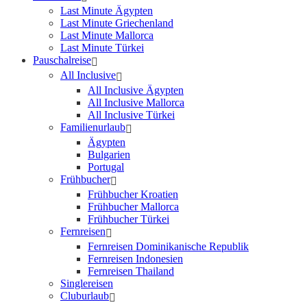
Last Minute Ägypten
Last Minute Griechenland
Last Minute Mallorca
Last Minute Türkei
Pauschalreise
All Inclusive
All Inclusive Ägypten
All Inclusive Mallorca
All Inclusive Türkei
Familienurlaub
Ägypten
Bulgarien
Portugal
Frühbucher
Frühbucher Kroatien
Frühbucher Mallorca
Frühbucher Türkei
Fernreisen
Fernreisen Dominikanische Republik
Fernreisen Indonesien
Fernreisen Thailand
Singlereisen
Cluburlaub