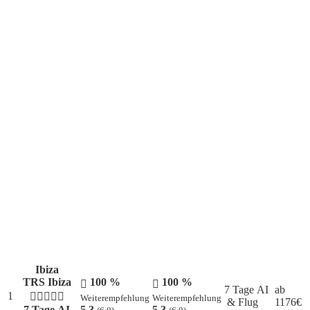
Top All Inclusive Angebote
Ibiza
TRS Ibiza
100 %
100 %
7 Tage AI
ab
1
Weiterempfehlung
Weiterempfehlung
& Flug
1176
€
7 Tage AI
5,3
5,3