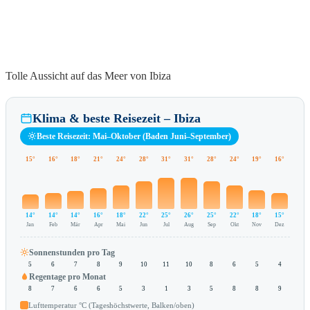
Tolle Aussicht auf das Meer von Ibiza
Klima & beste Reisezeit – Ibiza
Beste Reisezeit: Mai–Oktober (Baden Juni–September)
15°
16°
18°
21°
24°
28°
31°
31°
28°
24°
19°
16°
14°
14°
14°
16°
18°
22°
25°
26°
25°
22°
18°
15°
Jan
Feb
Mär
Apr
Mai
Jun
Jul
Aug
Sep
Okt
Nov
Dez
Sonnenstunden pro Tag
5
6
7
8
9
10
11
10
8
6
5
4
Regentage pro Monat
8
7
6
6
5
3
1
3
5
8
8
9
Lufttemperatur °C (Tageshöchstwerte, Balken/oben)