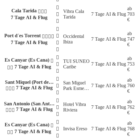
ab
Cala Tarida
Vibra Cala
7 Tage
AI & Flug
703
Tarida
7 Tage AI & Flug
€
ab
Port d´es Torrent
Occidental
7 Tage
AI & Flug
747
Ibiza
7 Tage AI & Flug
€
ab
Es Canyar (Es Cana)
TUI SUNEO
7 Tage
AI & Flug
753
7 Tage AI & Flug
Caribe
€
ab
Sant Miquel (Port de…
San Miguel
7 Tage
AI & Flug
760
7 Tage AI & Flug
Park Esme…
€
ab
San Antonio (San Ant…
Hotel Vibra
7 Tage
AI & Flug
762
7 Tage AI & Flug
Riviera
€
ab
Es Canyar (Es Cana)
Invisa Ereso
7 Tage
AI & Flug
768
7 Tage AI & Flug
€