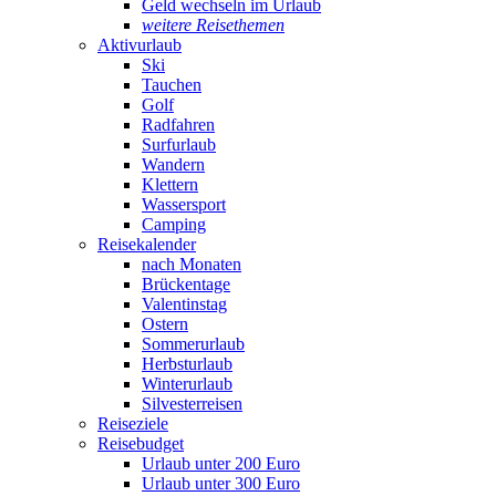
Geld wechseln im Urlaub
weitere Reisethemen
Aktivurlaub
Ski
Tauchen
Golf
Radfahren
Surfurlaub
Wandern
Klettern
Wassersport
Camping
Reisekalender
nach Monaten
Brückentage
Valentinstag
Ostern
Sommerurlaub
Herbsturlaub
Winterurlaub
Silvesterreisen
Reiseziele
Reisebudget
Urlaub unter 200 Euro
Urlaub unter 300 Euro