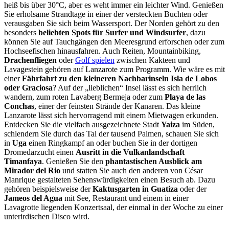
heiß bis über 30°C, aber es weht immer ein leichter Wind. Genießen
Sie erholsame Strandtage in einer der versteckten Buchten oder
verausgaben Sie sich beim Wassersport. Der Norden gehört zu den
besonders
beliebten Spots für Surfer und Windsurfer
, dazu
können Sie auf Tauchgängen den Meeresgrund erforschen oder zum
Hochseefischen hinausfahren. Auch Reiten, Mountainbiking,
Drachenfliegen
oder
Golf spielen
zwischen Kakteen und
Lavagestein gehören auf Lanzarote zum Programm. Wie wäre es mit
einer
Fährfahrt zu den kleineren Nachbarinseln Isla de Lobos
oder Graciosa
? Auf der „lieblichen“ Insel lässt es sich herrlich
wandern, zum roten Lavaberg Bermeja oder zum
Playa de las
Conchas
, einer der feinsten Strände der Kanaren. Das kleine
Lanzarote lässt sich hervorragend mit einem Mietwagen erkunden.
Entdecken Sie die vielfach ausgezeichnete Stadt
Yaiza
im Süden,
schlendern Sie durch das Tal der tausend Palmen, schauen Sie sich
in
Uga
einen Ringkampf an oder buchen Sie in der dortigen
Dromedarzucht einen
Ausritt in die Vulkanlandschaft
Timanfaya
. Genießen Sie den
phantastischen Ausblick am
Mirador del Rio
und statten Sie auch den anderen von César
Manrique gestalteten Sehenswürdigkeiten einen Besuch ab. Dazu
gehören beispielsweise der
Kaktusgarten in Guatiza
oder der
Jameos del Agua
mit See, Restaurant und einem in einer
Lavagrotte liegenden Konzertsaal, der einmal in der Woche zu einer
unterirdischen Disco wird.