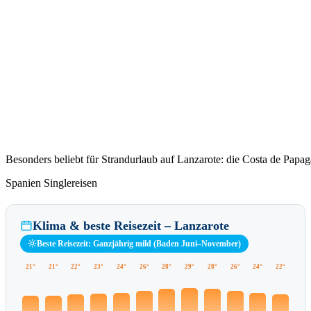
Besonders beliebt für Strandurlaub auf Lanzarote: die Costa de Papag
Spanien Singlereisen
Klima & beste Reisezeit – Lanzarote
Beste Reisezeit: Ganzjährig mild (Baden Juni–November)
21°
21°
22°
23°
24°
26°
28°
29°
28°
26°
24°
22°