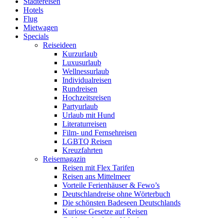
Städtereisen
Hotels
Flug
Mietwagen
Specials
Reiseideen
Kurzurlaub
Luxusurlaub
Wellnessurlaub
Individualreisen
Rundreisen
Hochzeitsreisen
Partyurlaub
Urlaub mit Hund
Literaturreisen
Film- und Fernsehreisen
LGBTQ Reisen
Kreuzfahrten
Reisemagazin
Reisen mit Flex Tarifen
Reisen ans Mittelmeer
Vorteile Ferienhäuser & Fewo’s
Deutschlandreise ohne Wörterbuch
Die schönsten Badeseen Deutschlands
Kuriose Gesetze auf Reisen