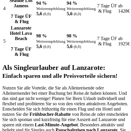
Seaside Los
94 %
94 %
Jameos
7 Tage ÜF
ab
4
Weiterempfehlung
Weiterempfehlung
& Flug
1428
€
5,6
5,6
(6,0)
(6,0)
7 Tage ÜF
& Flug
Lanzarote
Hotel Lava
98 %
98 %
Beach
7 Tage ÜF
ab
5
Weiterempfehlung
Weiterempfehlung
& Flug
1925
€
5,6
5,6
(6,0)
(6,0)
7 Tage ÜF
& Flug
Als Singleurlauber auf Lanzarote:
Einfach sparen und alle Preisvorteile sichern!
Nutzen Sie alle Vorteile, die Sie als Alleinreisende oder
Alleinreisender bei einer Buchung bei Reise.de haben können. Und
das sind gar nicht wenige! Planen Sie Ihren Urlaub individuell und
flexibel und profitieren Sie so von den vielen attraktiven Angeboten.
Entscheiden Sie sich frühzeitig für einen Flug und ein Hotel und
nutzen Sie die
Frühbucher-Rabatte
von Reise.de oder entscheiden
Sie sich spontan und kurzfristig für eine Auszeit auf Lanzarote und
sparen mit einem
Last-Minute-Angebot
. Besonders attraktiv und
beliebt sind für Singles auch
Pauschalreisen nach Lanzarote
. Sie