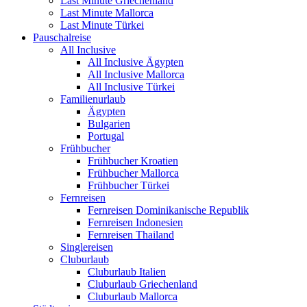
Last Minute Griechenland
Last Minute Mallorca
Last Minute Türkei
Pauschalreise
All Inclusive
All Inclusive Ägypten
All Inclusive Mallorca
All Inclusive Türkei
Familienurlaub
Ägypten
Bulgarien
Portugal
Frühbucher
Frühbucher Kroatien
Frühbucher Mallorca
Frühbucher Türkei
Fernreisen
Fernreisen Dominikanische Republik
Fernreisen Indonesien
Fernreisen Thailand
Singlereisen
Cluburlaub
Cluburlaub Italien
Cluburlaub Griechenland
Cluburlaub Mallorca