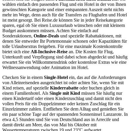
wählen einfach den passenden Flug und ein Hotel in der von Ihnen
gewünschten Kategorie und einer entspannten Auszeit steht nichts
mehr im Wege, denn auch für die Transfers zu Flughafen und Hotel
ist meist gesorgt. Bei Reise.de können Sie in jeder Reisekategorie
sparen, egal ob Sie einen Luxusurlaub wünschen oder mit kleinem
Budget auskommen müssen. Achten Sie einfach auf
Sonderaktionen,
Online-Deals
und spezielle Rabattaktionen, mit
denen Sie entweder Ihr Portemonnaie schonen oder Kapazitäten für
tolle Urlaubsextras freigeben. Für eine maximale Kostenkontrolle
bietet sich eine
All-Inclusive-Reise
an. Die Kosten für Flug,
Unterkunft und Verpflegung sind dabei schon abgedeckt und häufig
erwartet Sie ein Willkommensdrink oder kostenlose Extras wie eine
Wellnessanwendung oder Animation im Hotel.
Checken Sie in einem
Single-Hotel
ein, das auf die Anforderungen
von Alleinreisenden ausgerichtet ist oder achten Sie, wenn Sie mit
Kind reisen, auf spezielle
Kinderrabatte
oder buchen gleich in
einem Familienhotel. Als
Single mit Kind
müssen Sie häufig nur
einen Kindertarif oder einen Kinderzuschlag und damit nicht den
vollen Preis für ein Doppelzimmer oder keinen Zuschlag für ein
Einzelzimmer zahlen. Entfliehen Sie dem Alltag und genießen Sie
ein paar schöne Tage auf der spannenden Sonneninsel Lanzarote. In
etwa 4,5 Stunden sind Sie von Deutschland aus in Arrecife und
damit direkt am Meer, das von Mai bis Oktober mit
Wassertemperaturen zwischen 19 und 23°C aufwartet.