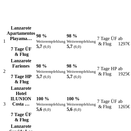
Lanzarote
Apartamentos
98 %
98 %
Playama…
7 Tage ÜF
ab
1
Weiterempfehlung
Weiterempfehlung
& Flug
1297
€
5,7
5,7
(6,0)
(6,0)
7 Tage ÜF
& Flug
Lanzarote
Fariones
98 %
98 %
7 Tage HP
ab
2
Weiterempfehlung
Weiterempfehlung
& Flug
1925
€
7 Tage HP
5,7
5,7
(6,0)
(6,0)
& Flug
Lanzarote
Hotel
ILUNION
100 %
100 %
7 Tage ÜF
ab
3
Costa …
Weiterempfehlung
Weiterempfehlung
& Flug
1265
€
5,6
5,6
(6,0)
(6,0)
7 Tage ÜF
& Flug
Lanzarote