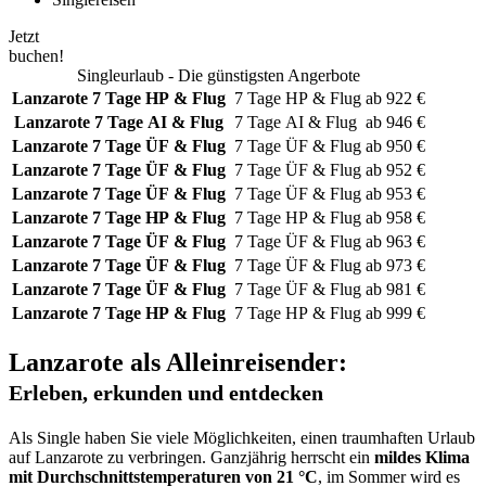
Jetzt
buchen!
Singleurlaub - Die günstigsten Angerbote
Lanzarote
7 Tage HP & Flug
7 Tage
HP & Flug
ab
922
€
Lanzarote
7 Tage AI & Flug
7 Tage
AI & Flug
ab
946
€
Lanzarote
7 Tage ÜF & Flug
7 Tage
ÜF & Flug
ab
950
€
Lanzarote
7 Tage ÜF & Flug
7 Tage
ÜF & Flug
ab
952
€
Lanzarote
7 Tage ÜF & Flug
7 Tage
ÜF & Flug
ab
953
€
Lanzarote
7 Tage HP & Flug
7 Tage
HP & Flug
ab
958
€
Lanzarote
7 Tage ÜF & Flug
7 Tage
ÜF & Flug
ab
963
€
Lanzarote
7 Tage ÜF & Flug
7 Tage
ÜF & Flug
ab
973
€
Lanzarote
7 Tage ÜF & Flug
7 Tage
ÜF & Flug
ab
981
€
Lanzarote
7 Tage HP & Flug
7 Tage
HP & Flug
ab
999
€
Lanzarote als Alleinreisender:
Erleben, erkunden und entdecken
Als Single haben Sie viele Möglichkeiten, einen traumhaften Urlaub
auf Lanzarote zu verbringen. Ganzjährig herrscht ein
mildes Klima
mit Durchschnittstemperaturen von 21 °C
, im Sommer wird es