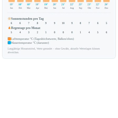
19°
18°
18°
18°
19°
20°
21°
22°
23°
23°
22°
20°
Jan
Feb
Mär
Apr
Mai
Jun
Jul
Aug
Sep
Okt
Nov
Dez
Sonnenstunden pro Tag
6
6
7
8
9
9
10
9
8
7
6
5
Regentage pro Monat
5
4
3
2
1
0
0
0
1
4
5
6
Lufttemperatur °C (Tageshöchstwerte, Balken/oben)
Wassertemperatur °C (darunter)
Langjährige Monatsmittel, Werte gerundet – ohne Gewähr, aktuelle Wetterlagen können
abweichen.