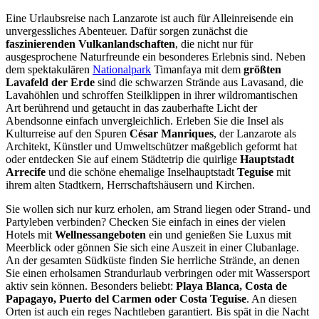
Eine Urlaubsreise nach Lanzarote ist auch für Alleinreisende ein
unvergessliches Abenteuer. Dafür sorgen zunächst die
faszinierenden Vulkanlandschaften
, die nicht nur für
ausgesprochene Naturfreunde ein besonderes Erlebnis sind. Neben
dem spektakulären
Nationalpark
Timanfaya mit dem
größten
Lavafeld der Erde
sind die schwarzen Strände aus Lavasand, die
Lavahöhlen und schroffen Steilklippen in ihrer wildromantischen
Art berührend und getaucht in das zauberhafte Licht der
Abendsonne einfach unvergleichlich. Erleben Sie die Insel als
Kulturreise auf den Spuren
César Manriques
, der Lanzarote als
Architekt, Künstler und Umweltschützer maßgeblich geformt hat
oder entdecken Sie auf einem Städtetrip die quirlige
Hauptstadt
Arrecife
und die schöne ehemalige Inselhauptstadt
Teguise
mit
ihrem alten Stadtkern, Herrschaftshäusern und Kirchen.
Sie wollen sich nur kurz erholen, am Strand liegen oder Strand- und
Partyleben verbinden? Checken Sie einfach in eines der vielen
Hotels mit
Wellnessangeboten
ein und genießen Sie Luxus mit
Meerblick oder gönnen Sie sich eine Auszeit in einer Clubanlage.
An der gesamten Südküste finden Sie herrliche Strände, an denen
Sie einen erholsamen Strandurlaub verbringen oder mit Wassersport
aktiv sein können. Besonders beliebt:
Playa Blanca, Costa de
Papagayo, Puerto del Carmen oder Costa Teguise
. An diesen
Orten ist auch ein reges Nachtleben garantiert. Bis spät in die Nacht