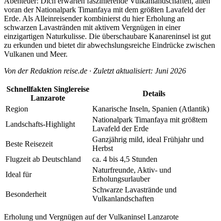
Abenteuer: Dich erwarten faszinierende Vulkanlandschaften, allen
voran der Nationalpark Timanfaya mit dem größten Lavafeld der
Erde. Als Alleinreisender kombinierst du hier Erholung an
schwarzen Lavastränden mit aktivem Vergnügen in einer
einzigartigen Naturkulisse. Die überschaubare Kanareninsel ist gut
zu erkunden und bietet dir abwechslungsreiche Eindrücke zwischen
Vulkanen und Meer.
Von der Redaktion reise.de · Zuletzt aktualisiert: Juni 2026
Schnellfakten Singlereise
Details
Lanzarote
Region
Kanarische Inseln, Spanien (Atlantik)
Nationalpark Timanfaya mit größtem
Landschafts-Highlight
Lavafeld der Erde
Ganzjährig mild, ideal Frühjahr und
Beste Reisezeit
Herbst
Flugzeit ab Deutschland
ca. 4 bis 4,5 Stunden
Naturfreunde, Aktiv- und
Ideal für
Erholungsurlauber
Schwarze Lavastrände und
Besonderheit
Vulkanlandschaften
Erholung und Vergnügen auf der Vulkaninsel Lanzarote