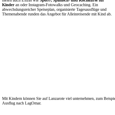
bieten auch Extras wie
Sport-, Spanisch- und Kochkurse für
Kinder
an oder Instagram-Fotowalks und Geocaching. Ein
abwechslungsreicher Speiseplan, organisierte Tagesausflüge und
Themenabende runden das Angebot für Alleinreisende mit Kind ab.
Mit Kindern können Sie auf Lanzarote viel unternehmen, zum Beispie
Ausflug nach LagOmar.