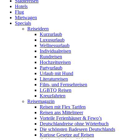
Städtereisen
Hotels
Flug
Mietwagen
Specials
Reiseideen
Kurzurlaub
Luxusurlaub
Wellnessurlaub
Individualreisen
Rundreisen
Hochzeitsreisen
Partyurlaub
Urlaub mit Hund
Literaturreisen
Film- und Fernsehreisen
LGBTQ Reisen
Kreuzfahrten
Reisemagazin
Reisen mit Flex Tarifen
Reisen ans Mittelmeer
Vorteile Ferienhäuser & Fewo’s
Deutschlandreise ohne Wörterbuch
Die schönsten Badeseen Deutschlands
Kuriose Gesetze auf Reisen