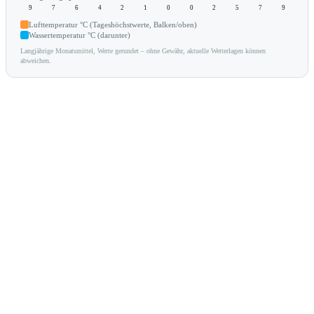
9
7
6
4
2
1
0
0
2
5
7
9
Lufttemperatur °C (Tageshöchstwerte, Balken/oben)
Wassertemperatur °C (darunter)
Langjährige Monatsmittel, Werte gerundet – ohne Gewähr, aktuelle Wetterlagen können
abweichen.