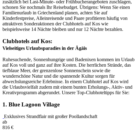
zusätzlich bei Last-Minute- oder Frühbucherangeboten zuschlagen,
schonen Sie nochmals Ihr Reisebudget. Übrigens: Wenn Sie einen
Familienurlaub in Griechenland planen, achten Sie auf
Kinderfestpreise, Alleinreisende und Paare profitieren häufig von
attraktiven Sonderaktionen der Clubhotels auf Kos wie
beispielsweise 14 Nächte bleiben und nur 12 Nächte bezahlen.
Clubhotels auf Kos:
Vielseitiges Urlaubsparadies in der Ägäis
Ruhesuchende, Sonnenhungrige und Badenixen kommen im Urlaub
auf Kos voll und ganz auf ihre Kosten. Die herrlichen Strände, das
tiefblaue Meer, der grenzenlose Sonnenschein sowie die
wunderschöne Natur und die spannende Kultur sorgen für
abwechslungsreiche Erlebnisse. In einem Clubhotel auf Kos wird
die Urlaubsvielfalt zudem mit einem bunten Erholungs-, Aktiv- und
Kreativprogramm abgerundet. Unsere Top-Clubhoteltipps für Sie:
1. Blue Lagoon Village
Exklusives Strandflair mit großer Poollandschaft
ab
816
€