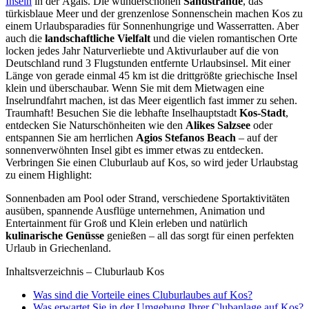
Inseln
in der Ägäis. Die wunderschönen
Sandstrände
, das
türkisblaue Meer und der grenzenlose Sonnenschein machen Kos zu
einem Urlaubsparadies für Sonnenhungrige und Wasserratten. Aber
auch die
landschaftliche Vielfalt
und die vielen romantischen Orte
locken jedes Jahr Naturverliebte und Aktivurlauber auf die von
Deutschland rund 3 Flugstunden entfernte Urlaubsinsel. Mit einer
Länge von gerade einmal 45 km ist die drittgrößte griechische Insel
klein und überschaubar. Wenn Sie mit dem Mietwagen eine
Inselrundfahrt machen, ist das Meer eigentlich fast immer zu sehen.
Traumhaft! Besuchen Sie die lebhafte Inselhauptstadt
Kos-Stadt
,
entdecken Sie Naturschönheiten wie den
Alikes Salzsee
oder
entspannen Sie am herrlichen
Agios Stefanos Beach
– auf der
sonnenverwöhnten Insel gibt es immer etwas zu entdecken.
Verbringen Sie einen Cluburlaub auf Kos, so wird jeder Urlaubstag
zu einem Highlight:
Sonnenbaden am Pool oder Strand, verschiedene Sportaktivitäten
ausüben, spannende Ausflüge unternehmen, Animation und
Entertainment für Groß und Klein erleben und natürlich
kulinarische Genüsse
genießen – all das sorgt für einen perfekten
Urlaub in Griechenland.
Inhaltsverzeichnis – Cluburlaub Kos
Was sind die Vorteile eines Cluburlaubes auf Kos?
Was erwartet Sie in der Umgebung Ihrer Clubanlage auf Kos?