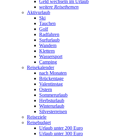
Geld wechseln im Urlaub
weitere Reisethemen
Aktivurlaub
Ski
Tauchen
Golf
Radfahren
Surfurlaub
Wandern
Klettern
Wassersport
Camping
Reisekalender
nach Monaten
Brückentage
Valentinstag
Ostern
Sommerurlaub
Herbsturlaub
Winterurlaub
Silvesterreisen
Reiseziele
Reisebudget
Urlaub unter 200 Euro
Urlaub unter 300 Euro