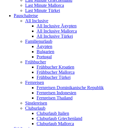
Last Minute Griechenland
Last Minute Mallorca
Last Minute Türkei
Pauschalreise
All Inclusive
All Inclusive Ägypten
All Inclusive Mallorca
All Inclusive Türkei
Familienurlaub
Ägypten
Bulgarien
Portugal
Frühbucher
Frühbucher Kroatien
Frühbucher Mallorca
Frühbucher Türkei
Fernreisen
Fernreisen Dominikanische Republik
Fernreisen Indonesien
Fernreisen Thailand
Singlereisen
Cluburlaub
Cluburlaub Italien
Cluburlaub Griechenland
Cluburlaub Mallorca