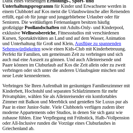
Dank eines vielseitigen
Erholungs-, Sport- und
Unterhaltungsprogramm
für Kinder und Erwachsene werden in
einem Clubhotel auf Kos meist die Urlaubswünsche aller Reisenden
erfüllt, egal ob für junge und junggebliebene Urlauber oder für
Senioren. Die weitläufigen Ferienanlagen besitzen häufig
großzügige
Poollandschaften
mit Adults-Only- und Kinderpool,
exklusive
Wellnessbereiche
, Fitnessstudios mit verschiedenen
Kursen, Sportaktivitäten an Land und auf dem Wasser, Animation
und Unterhaltung für Groß und Klein,
Ausflüge zu spannenden
Sehenswürdigkeiten
sowie einen Kids-Club mit Kinderbetreuung.
Perfekt für Familien, um gemeinsam Zeit zu verbringen und sich
auch mal eine Auszeit zu gönnen. Und auch Alleinreisende und
Paare können im Cluburlaub auf Kos die Zeit allein oder zu zweit
verbringen oder sich unter die anderen Urlaubsgäste mischen und
neue Leute kennenlernen.
Verbringen Sie Ihren Aufenthalt im geräumigen Familienzimmer mit
Kinderbett, Hochstuhl und separaten Schlafzimmern für mehr
Privatsphäre, wählen Sie als Alleinreisender ein komfortables
Zimmer mit Balkon und Meerblick und genießen Sie Luxus pur als
Paar in einer Junior-Suite. Viele Clubhotels verfügen zudem über
moderne Appartements oder Studios, in denen Sie sich ganz wie
zuhause fühlen. Eine Verpflegung mit Frühstück, Halb-/Vollpension
oder All-Inclusive runden die Vorzüge eines Cluburlaubes in
Griechenland ab.