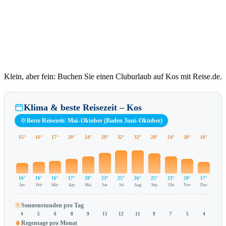
Klein, aber fein: Buchen Sie einen Cluburlaub auf Kos mit Reise.de.
Klima & beste Reisezeit – Kos
Beste Reisezeit: Mai–Oktober (Baden Juni–Oktober)
15°
16°
17°
20°
24°
29°
32°
32°
28°
24°
20°
16°
16°
16°
16°
17°
20°
23°
25°
26°
25°
23°
20°
17°
Jan
Feb
Mär
Apr
Mai
Jun
Jul
Aug
Sep
Okt
Nov
Dez
Sonnenstunden pro Tag
4
5
6
8
9
11
12
11
9
7
5
4
Regentage pro Monat