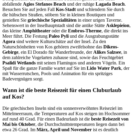
abfallende
Agios Stefanos Beach
und der ruhige
Lagada Beach
.
Besuchen Sie auf jeden Fall
Kos-Stadt
und schlendern Sie durch
die hübschen Straßen, stöbern Sie in kleinen Boutiquen und
genießen Sie
griechische Spezialitäten
in einer urigen Taverne.
Sehenswert in der Inselhauptstadt sind die antike Stätte
Asklepieion
,
das kleine
Amphitheater
oder die
Embros-Therme
, die direkt ins
Meer führt. Die Festung
Paleo Pyli
und die Ausgrabungsstätte
Agora
sind weitere Kulturschätze auf der Insel. Zu den
Naturschönheiten von Kos gehören zweifelsohne das
Dikeos-
Gebirge
, ein El Dorado für Wanderfreunde, der
Alikes Salzsee
, in
dem zahlreiche Vogelarten zuhause sind, sowie das Feuchtgebiet
Psalidi Wetlands
mit seinen Flamingos und anderen Vögeln. Ein
Spaß für die ganze Familie wartet auf Sie im
Lido Water Park
, der
mit Wasserrutschen, Pools und Animation für ein spritziges
Badevergnügen sorgt.
Wann ist die beste Reisezeit für einen Cluburlaub
auf Kos?
Die griechischen Inseln sind ein sonnenverwöhntes Reiseziel im
Mittelmeerraum, die Temperaturen auf Kos steigen im Hochsommer
auf rund 40 Grad. Für einen Badeurlaub ist die
beste Reisezeit von
Mai bis Oktober
, die Durchschnittstemperaturen liegen dann bei
etwa 26 Grad. Im
März, April und November
ist es deutlich