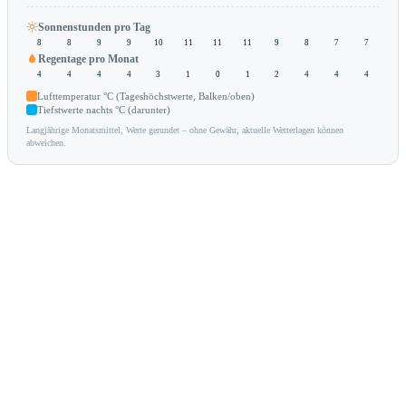
Sonnenstunden pro Tag
8
8
9
9
10
11
11
11
9
8
7
7
Regentage pro Monat
4
4
4
4
3
1
0
1
2
4
4
4
Lufttemperatur °C (Tageshöchstwerte, Balken/oben)
Tiefstwerte nachts °C (darunter)
Langjährige Monatsmittel, Werte gerundet – ohne Gewähr, aktuelle Wetterlagen können
abweichen.