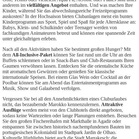
anderem im
vielfältigen Angebot
enthalten. Und was machen Ihre
Kinder, während Sie das abwechslungsreiche Freizeitprogramm
auskosten? In der Hochsaison bieten Clubanlagen meist ein buntes
Kinderprogramm aus Sport, Spiel und Spaß für jede Altersklasse an:
Babys, Klein- und Schulkinder oder Teenager werden von
fachkundigen Animateuren betreut und können eine spannende Zeit
unter gleichaltrigen erleben.
Nach all den Aktivitäten haben Sie bestimmt großen Hunger? Mit
dem
All-Inclusive-Paket
können Sie fast rund um die Uhr an den
Buffets schlemmen oder in Snack-Bars und Club-Restaurants Ihren
Gaumen verwöhnen lassen. Entdecken Sie die orientalische Küche
mit aromatischen Gewürzen oder genießen Sie klassische
internationale Speisen. Bei einem Glas Wein oder Cocktail an der
Poolbar können Sie am Abend das Entertainmentprogramm aus
Musik, Show und Galaabend verfolgen.
Vergessen Sie bei all den Annehmlichkeiten eines Cluburlaubes
nicht, das bezaubernde Marokko kennenzulernen.
Attraktive
Ausflüge
werden meist von den Clubhotels direkt angeboten,
sodass keine Wartezeiten oder lange Planungen entstehen. Besuchen
Sie den großen Fischereihafen mit Markthalle in Agadir oder
entspannen Sie zwischen historisch nachempfundenen Bauten im
portugiesischen Kolonialstil im Stadtpark Jardin de Olhao.
Kulturelle Highlights bietet auch die Stadt Marrakesch: die