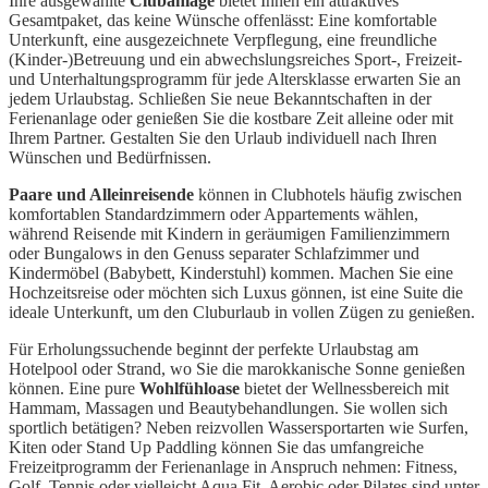
Ihre ausgewählte
Clubanlage
bietet Ihnen ein attraktives
Gesamtpaket, das keine Wünsche offenlässt: Eine komfortable
Unterkunft, eine ausgezeichnete Verpflegung, eine freundliche
(Kinder-)Betreuung und ein abwechslungsreiches Sport-, Freizeit-
und Unterhaltungsprogramm für jede Altersklasse erwarten Sie an
jedem Urlaubstag. Schließen Sie neue Bekanntschaften in der
Ferienanlage oder genießen Sie die kostbare Zeit alleine oder mit
Ihrem Partner. Gestalten Sie den Urlaub individuell nach Ihren
Wünschen und Bedürfnissen.
Paare und Alleinreisende
können in Clubhotels häufig zwischen
komfortablen Standardzimmern oder Appartements wählen,
während Reisende mit Kindern in geräumigen Familienzimmern
oder Bungalows in den Genuss separater Schlafzimmer und
Kindermöbel (Babybett, Kinderstuhl) kommen. Machen Sie eine
Hochzeitsreise oder möchten sich Luxus gönnen, ist eine Suite die
ideale Unterkunft, um den Cluburlaub in vollen Zügen zu genießen.
Für Erholungssuchende beginnt der perfekte Urlaubstag am
Hotelpool oder Strand, wo Sie die marokkanische Sonne genießen
können. Eine pure
Wohlfühloase
bietet der Wellnessbereich mit
Hammam, Massagen und Beautybehandlungen. Sie wollen sich
sportlich betätigen? Neben reizvollen Wassersportarten wie Surfen,
Kiten oder Stand Up Paddling können Sie das umfangreiche
Freizeitprogramm der Ferienanlage in Anspruch nehmen: Fitness,
Golf, Tennis oder vielleicht Aqua Fit, Aerobic oder Pilates sind unter