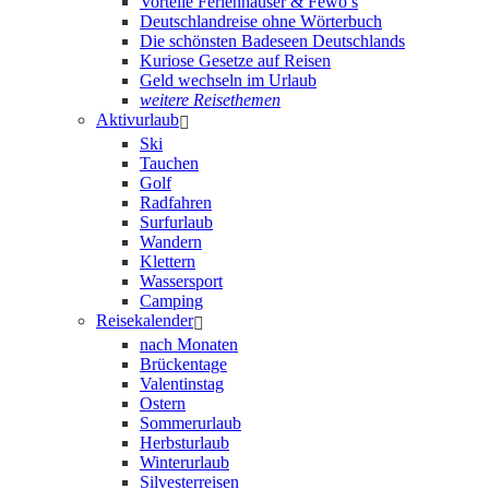
Vorteile Ferienhäuser & Fewo’s
Deutschlandreise ohne Wörterbuch
Die schönsten Badeseen Deutschlands
Kuriose Gesetze auf Reisen
Geld wechseln im Urlaub
weitere Reisethemen
Aktivurlaub
Ski
Tauchen
Golf
Radfahren
Surfurlaub
Wandern
Klettern
Wassersport
Camping
Reisekalender
nach Monaten
Brückentage
Valentinstag
Ostern
Sommerurlaub
Herbsturlaub
Winterurlaub
Silvesterreisen