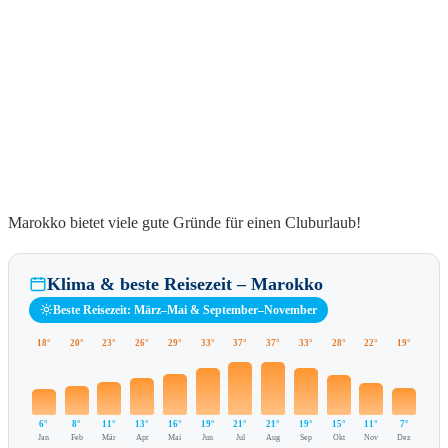
Marokko bietet viele gute Gründe für einen Cluburlaub!
Klima & beste Reisezeit – Marokko
Beste Reisezeit: März–Mai & September–November
18°
20°
23°
26°
29°
33°
37°
37°
33°
28°
22°
19°
6°
8°
11°
13°
16°
19°
21°
21°
19°
15°
11°
7°
Jan
Feb
Mär
Apr
Mai
Jun
Jul
Aug
Sep
Okt
Nov
Dez