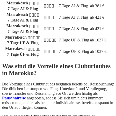
Marrakesch
7 Tage
AI & Flug
ab
381
€
7 Tage AI & Flug
Marrakesch
7 Tage
AI & Flug
ab
421
€
7 Tage AI & Flug
Marrakesch
7 Tage
AI & Flug
ab
421
€
7 Tage AI & Flug
Marrakesch
7 Tage
ÜF & Flug
ab
1037
€
7 Tage ÜF & Flug
Marrakesch
7 Tage
ÜF & Flug
ab
1037
€
7 Tage ÜF & Flug
Was sind die Vorteile eines Cluburlaubes
in Marokko?
Die Vorzüge eines Cluburlaubes beginnen bereits bei Reisebuchung:
Die üblichen Leistungen wie Flug, Unterkunft und Verpflegung,
sowie Transfer und Reiseleitung vor Ort werden häufig als
Pauschalreise
angeboten, sodass Sie sich um nichts kümmern
müssen und, anders als bei einer Individualreise, bereits entspannt in
den Urlaub fliegen können.