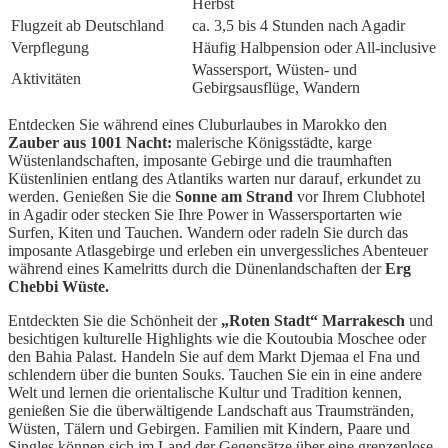
Herbst
Flugzeit ab Deutschland
ca. 3,5 bis 4 Stunden nach Agadir
Verpflegung
Häufig Halbpension oder All-inclusive
Wassersport, Wüsten- und
Aktivitäten
Gebirgsausflüge, Wandern
Entdecken Sie während eines Cluburlaubes in Marokko den
Zauber aus 1001 Nacht:
malerische Königsstädte, karge
Wüstenlandschaften, imposante Gebirge und die traumhaften
Küstenlinien entlang des Atlantiks warten nur darauf, erkundet zu
werden. Genießen Sie die
Sonne am Strand
vor Ihrem Clubhotel
in Agadir oder stecken Sie Ihre Power in Wassersportarten wie
Surfen, Kiten und Tauchen. Wandern oder radeln Sie durch das
imposante Atlasgebirge und erleben ein unvergessliches Abenteuer
während eines Kamelritts durch die Dünenlandschaften der
Erg
Chebbi Wüste.
Entdeckten Sie die Schönheit der
„Roten Stadt“ Marrakesch
und
besichtigen kulturelle Highlights wie die Koutoubia Moschee oder
den Bahia Palast. Handeln Sie auf dem Markt Djemaa el Fna und
schlendern über die bunten Souks. Tauchen Sie ein in eine andere
Welt und lernen die orientalische Kultur und Tradition kennen,
genießen Sie die überwältigende Landschaft aus Traumstränden,
Wüsten, Tälern und Gebirgen. Familien mit Kindern, Paare und
Singles können sich im Land der Gegensätze über eine grenzenlose