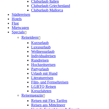
Cluburlaub Italien
Cluburlaub Griechenland
Cluburlaub Mallorca
Städtereisen
Hotels
Flug
Mietwagen
Specials
Reiseideen
Kurzurlaub
Luxusurlaub
Wellnessurlaub
Individualreisen
Rundreisen
Hochzeitsreisen
Partyurlaub
Urlaub mit Hund
Literaturreisen
Film- und Fernsehreisen
LGBTQ Reisen
Kreuzfahrten
Reisemagazin
Reisen mit Flex Tarifen
Reisen ans Mittelmeer