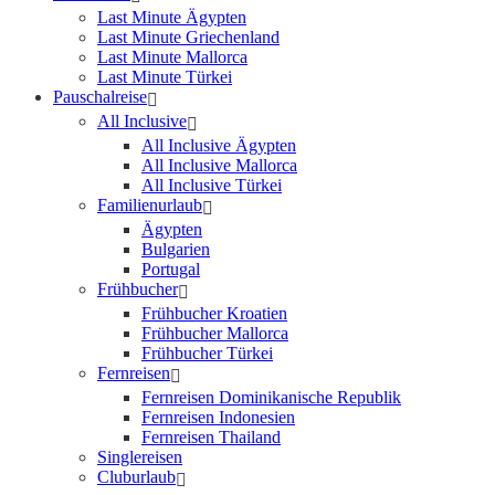
Last Minute Ägypten
Last Minute Griechenland
Last Minute Mallorca
Last Minute Türkei
Pauschalreise
All Inclusive
All Inclusive Ägypten
All Inclusive Mallorca
All Inclusive Türkei
Familienurlaub
Ägypten
Bulgarien
Portugal
Frühbucher
Frühbucher Kroatien
Frühbucher Mallorca
Frühbucher Türkei
Fernreisen
Fernreisen Dominikanische Republik
Fernreisen Indonesien
Fernreisen Thailand
Singlereisen
Cluburlaub