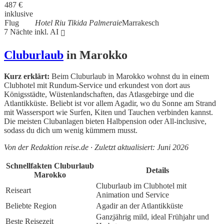
487
€
inklusive
Flug
Hotel Riu Tikida Palmeraie
Marrakesch
7 Nächte inkl. AI
Cluburlaub
in Marokko
Kurz erklärt:
Beim Cluburlaub in Marokko wohnst du in einem
Clubhotel mit Rundum-Service und erkundest von dort aus
Königsstädte, Wüstenlandschaften, das Atlasgebirge und die
Atlantikküste. Beliebt ist vor allem Agadir, wo du Sonne am Strand
mit Wassersport wie Surfen, Kiten und Tauchen verbinden kannst.
Die meisten Clubanlagen bieten Halbpension oder All-inclusive,
sodass du dich um wenig kümmern musst.
Von der Redaktion reise.de · Zuletzt aktualisiert: Juni 2026
Schnellfakten Cluburlaub
Details
Marokko
Cluburlaub im Clubhotel mit
Reiseart
Animation und Service
Beliebte Region
Agadir an der Atlantikküste
Ganzjährig mild, ideal Frühjahr und
Beste Reisezeit