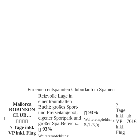
Jetzt Urlaub buchen & Koffer packen!
Für einen entspannten Cluburlaub in Spanien
Reizvolle Lage in
einer traumhaften
Mallorca
7
Bucht; großes Sport-
ROBINSON
Tage
und Freizeitangebot;
93%
CLUB…
inkl.
ab
eigener Sportpark und
1
Weiterempfehlung
VP
761
€
großer Spa-Bereich...
5,1
(6,0)
inkl.
7 Tage inkl.
93%
Flug
VP
inkl. Flug
Weiterempfehlung