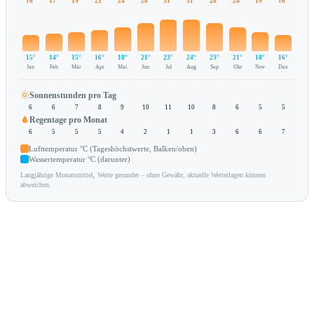
16°
17°
19°
21°
24°
28°
31°
31°
28°
24°
19°
16°
15°
14°
15°
16°
18°
21°
23°
24°
23°
21°
18°
16°
Jan
Feb
Mär
Apr
Mai
Jun
Jul
Aug
Sep
Okt
Nov
Dez
Sonnenstunden pro Tag
6
6
7
8
9
10
11
10
8
6
5
5
Regentage pro Monat
6
5
5
5
4
2
1
1
3
6
6
7
Lufttemperatur °C (Tageshöchstwerte, Balken/oben)
Wassertemperatur °C (darunter)
Langjährige Monatsmittel, Werte gerundet – ohne Gewähr, aktuelle Wetterlagen können
abweichen.