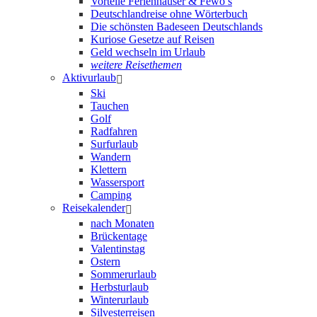
Vorteile Ferienhäuser & Fewo’s
Deutschlandreise ohne Wörterbuch
Die schönsten Badeseen Deutschlands
Kuriose Gesetze auf Reisen
Geld wechseln im Urlaub
weitere Reisethemen
Aktivurlaub
Ski
Tauchen
Golf
Radfahren
Surfurlaub
Wandern
Klettern
Wassersport
Camping
Reisekalender
nach Monaten
Brückentage
Valentinstag
Ostern
Sommerurlaub
Herbsturlaub
Winterurlaub
Silvesterreisen