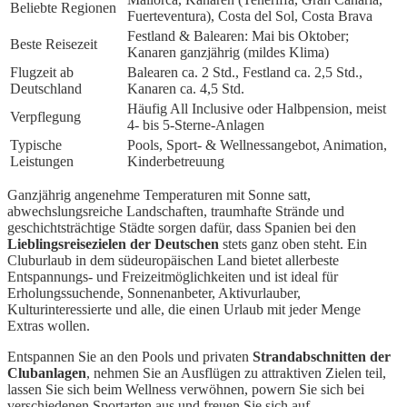
Beliebte Regionen
Fuerteventura), Costa del Sol, Costa Brava
Festland & Balearen: Mai bis Oktober;
Beste Reisezeit
Kanaren ganzjährig (mildes Klima)
Flugzeit ab
Balearen ca. 2 Std., Festland ca. 2,5 Std.,
Deutschland
Kanaren ca. 4,5 Std.
Häufig All Inclusive oder Halbpension, meist
Verpflegung
4- bis 5-Sterne-Anlagen
Typische
Pools, Sport- & Wellnessangebot, Animation,
Leistungen
Kinderbetreuung
Ganzjährig angenehme Temperaturen mit Sonne satt,
abwechslungsreiche Landschaften, traumhafte Strände und
geschichtsträchtige Städte sorgen dafür, dass Spanien bei den
Lieblingsreisezielen der Deutschen
stets ganz oben steht. Ein
Cluburlaub in dem südeuropäischen Land bietet allerbeste
Entspannungs- und Freizeitmöglichkeiten und ist ideal für
Erholungssuchende, Sonnenanbeter, Aktivurlauber,
Kulturinteressierte und alle, die einen Urlaub mit jeder Menge
Extras wollen.
Entspannen Sie an den Pools und privaten
Strandabschnitten der
Clubanlagen
, nehmen Sie an Ausflügen zu attraktiven Zielen teil,
lassen Sie sich beim Wellness verwöhnen, powern Sie sich bei
verschiedenen Sportarten aus und freuen Sie sich auf