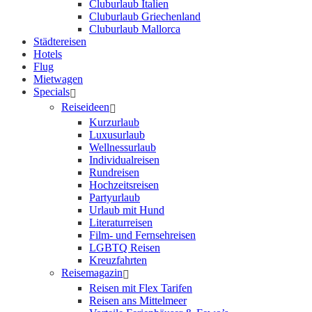
Cluburlaub Italien
Cluburlaub Griechenland
Cluburlaub Mallorca
Städtereisen
Hotels
Flug
Mietwagen
Specials
Reiseideen
Kurzurlaub
Luxusurlaub
Wellnessurlaub
Individualreisen
Rundreisen
Hochzeitsreisen
Partyurlaub
Urlaub mit Hund
Literaturreisen
Film- und Fernsehreisen
LGBTQ Reisen
Kreuzfahrten
Reisemagazin
Reisen mit Flex Tarifen
Reisen ans Mittelmeer