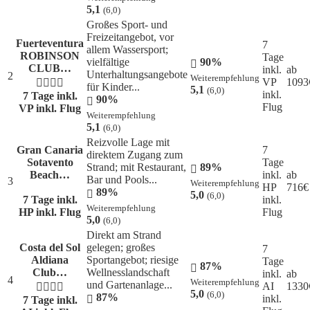
5,1
(6,0)
Großes Sport- und
Freizeitangebot, vor
Fuerteventura
7
allem Wassersport;
ROBINSON
Tage
vielfältige
90%
CLUB…
inkl.
ab
Unterhaltungsangebote
2
Weiterempfehlung
VP
1093
für Kinder...
5,1
(6,0)
inkl.
7 Tage inkl.
90%
Flug
VP
inkl. Flug
Weiterempfehlung
5,1
(6,0)
Reizvolle Lage mit
Gran Canaria
7
direktem Zugang zum
Sotavento
Tage
Strand; mit Restaurant,
89%
Beach…
inkl.
ab
Bar und Pools...
3
Weiterempfehlung
HP
716
€
89%
5,0
(6,0)
7 Tage inkl.
inkl.
Weiterempfehlung
HP
inkl. Flug
Flug
5,0
(6,0)
Direkt am Strand
Costa del Sol
gelegen; großes
7
Aldiana
Sportangebot; riesige
Tage
87%
Club…
Wellnesslandschaft
inkl.
ab
4
Weiterempfehlung
und Gartenanlage...
AI
1330
5,0
(6,0)
87%
inkl.
7 Tage inkl.