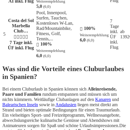
Flug
AI
inkl. Flug
Weiterempfehlung
5,0
(6,0)
Pool, Innenpool,
Surfen, Tauchen,
Costa del Sol
7
Kostenloses W-Lan,
Marbella
Tage
Rad/Mountainbike,
100%
Club…
inkl.
ab
Fitness, Golf,
5
Weiterempfehlung
ÜF
1392
Tennis,...
6,0
(6,0)
inkl.
7 Tage inkl.
100%
Flug
ÜF
inkl. Flug
Weiterempfehlung
6,0
(6,0)
Was sind die Vorteile eines Cluburlaubes
in Spanien?
Bei einem Cluburlaub in Spanien können sich
Alleinreisende,
Paare und Familien
rundum entspannen und müssen sich um
nichts kümmern. Weitläufige Clubanlagen auf den
Kanaren
und
Balearischen Inseln
sowie in
Andalusien
liegen meist direkt am
Strand und bieten optimale Bedingungen für einen Traumurlaub.
Ein vielseitiges Sport- und Freizeitprogramm, Wellnessangebote,
abwechslungsreiche kulinarische Genüsse und Abendshows mit
Animateuren sorgen für Spaß und schöne Urlaubsimpressionen.Die