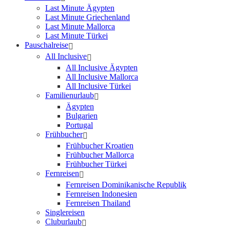
Last Minute Ägypten
Last Minute Griechenland
Last Minute Mallorca
Last Minute Türkei
Pauschalreise
All Inclusive
All Inclusive Ägypten
All Inclusive Mallorca
All Inclusive Türkei
Familienurlaub
Ägypten
Bulgarien
Portugal
Frühbucher
Frühbucher Kroatien
Frühbucher Mallorca
Frühbucher Türkei
Fernreisen
Fernreisen Dominikanische Republik
Fernreisen Indonesien
Fernreisen Thailand
Singlereisen
Cluburlaub