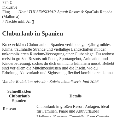
775
€
inklusive
Flug
Hotel TUI SENSIMAR Aguait Resort & Spa
Cala Ratjada
(Mallorca)
7 Nächte inkl. AI
Cluburlaub in Spanien
Kurz erklärt:
Cluburlaub in Spanien verbindet ganzjährig mildes
Klima, traumhafte Strände und vielfältige Landschaften mit der
unkomplizierten Rundum-Versorgung einer Clubanlage. Du wohnst
meist in großen Resorts mit Pools, Sportangebot, Animation und
Kinderbetreuung, sodass du dich um nichts kümmern musst. Beliebt
sind vor allem die Mittelmeerküsten und die Inseln, wo du
Erholung, Aktivurlaub und Sightseeing flexibel kombinieren kannst.
Von der Redaktion reise.de · Zuletzt aktualisiert: Juni 2026
Schnellfakten
Cluburlaub
Details
Spanien
Cluburlaub in großen Resort-Anlagen, ideal
Reiseart
für Familien, Paare und Aktivurlauber
Mallorca, Kanaren (Teneriffa, Gran Canaria,