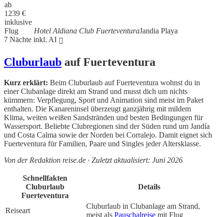
ab
1239
€
inklusive
Flug
Hotel Aldiana Club Fuerteventura
Jandia Playa
7 Nächte inkl. AI
Cluburlaub
auf Fuerteventura
Kurz erklärt:
Beim Cluburlaub auf Fuerteventura wohnst du in
einer Clubanlage direkt am Strand und musst dich um nichts
kümmern: Verpflegung, Sport und Animation sind meist im Paket
enthalten. Die Kanareninsel überzeugt ganzjährig mit mildem
Klima, weiten weißen Sandstränden und besten Bedingungen für
Wassersport. Beliebte Clubregionen sind der Süden rund um Jandía
und Costa Calma sowie der Norden bei Corralejo. Damit eignet sich
Fuerteventura für Familien, Paare und Singles jeder Altersklasse.
Von der Redaktion reise.de · Zuletzt aktualisiert: Juni 2026
Schnellfakten
Cluburlaub
Details
Fuerteventura
Cluburlaub in Clubanlage am Strand,
Reiseart
meist als
Pauschalreise
mit Flug