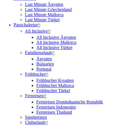
Last Minute Ägypten
Last Minute Griechenland
Last Minute Mallorca
Last Minute Türkei
Pauschalreise
All Inclusive
All Inclusive Ägypten
All Inclusive Mallorca
All Inclusive Türkei
Familienurlaub
Ägypten
Bulgarien
Portugal
Frühbucher
Frühbucher Kroatien
Frühbucher Mallorca
Frühbucher Türkei
Fernreisen
Fernreisen Dominikanische Republik
Fernreisen Indonesien
Fernreisen Thailand
Singlereisen
Cluburlaub