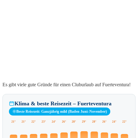
Es gibt viele gute Gründe für einen Cluburlaub auf Fuerteventura!
Klima & beste Reisezeit – Fuerteventura
Beste Reisezeit: Ganzjährig mild (Baden Juni–November)
21°
21°
22°
23°
24°
26°
28°
29°
28°
26°
24°
22°