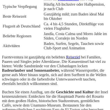
Häufig All-Inclusive oder Halbpension,
Typische Verpflegung
je nach Club
Ganzjährig mild; zum Baden ideal Mai
Beste Reisezeit
bis Oktober
Ca. 4 bis 4,5 Stunden, Direktflüge von
Flugzeit ab Deutschland
vielen Flughäfen
Jandía, Costa Calma und Morro Jable im
Beliebte Regionen
Süden, Corralejo im Norden
Baden, Surfen, Segeln, Tauchen sowie
Aktivitäten
Club-Sport und Animation
Fuerteventura ist ganzjährig ein beliebtes
Reiseziel
bei Familien,
Paaren und Singles jeder Altersklasse. Die Kanareninsel hat viel zu
bieten: Weiße Sandstrände vor den Clubanlagen locken
Badeurlauber und Sonnenanbeter,
während Wassersportler, die
gerne aufs Meer hinaus segeln, sich auf dem Surfbrett in die Wellen
schwingen oder in die farbenfrohe Unterwasserwelt tauchen,
ebenfalls herzlich willkommen sind.
Buchen Sie einen Ausflug, um die
Geschichte und Kultur
der Insel
kennenzulernen: Entdecken Sie die Hauptstadt Puerto del Rosario
mit dem großen Hafen, historischen Stadtzentrum, gemütlichen
Cafés, sowie dem Unamuno-Museum. Bestaunen Sie den
außergewöhnlichen Leuchtturm Faro de El Toston oder besuchen