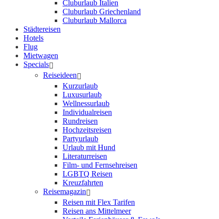
Cluburlaub Italien
Cluburlaub Griechenland
Cluburlaub Mallorca
Städtereisen
Hotels
Flug
Mietwagen
Specials
Reiseideen
Kurzurlaub
Luxusurlaub
Wellnessurlaub
Individualreisen
Rundreisen
Hochzeitsreisen
Partyurlaub
Urlaub mit Hund
Literaturreisen
Film- und Fernsehreisen
LGBTQ Reisen
Kreuzfahrten
Reisemagazin
Reisen mit Flex Tarifen
Reisen ans Mittelmeer