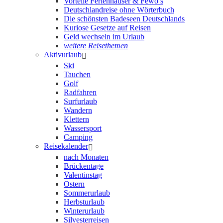
Vorteile Ferienhäuser & Fewo’s
Deutschlandreise ohne Wörterbuch
Die schönsten Badeseen Deutschlands
Kuriose Gesetze auf Reisen
Geld wechseln im Urlaub
weitere Reisethemen
Aktivurlaub
Ski
Tauchen
Golf
Radfahren
Surfurlaub
Wandern
Klettern
Wassersport
Camping
Reisekalender
nach Monaten
Brückentage
Valentinstag
Ostern
Sommerurlaub
Herbsturlaub
Winterurlaub
Silvesterreisen