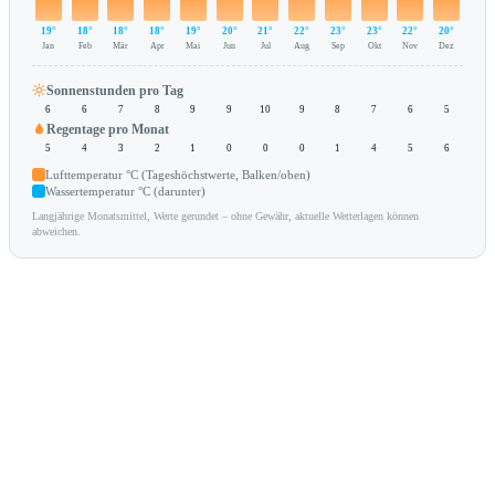
19°
18°
18°
18°
19°
20°
21°
22°
23°
23°
22°
20°
Jan
Feb
Mär
Apr
Mai
Jun
Jul
Aug
Sep
Okt
Nov
Dez
Sonnenstunden pro Tag
6
6
7
8
9
9
10
9
8
7
6
5
Regentage pro Monat
5
4
3
2
1
0
0
0
1
4
5
6
Lufttemperatur °C (Tageshöchstwerte, Balken/oben)
Wassertemperatur °C (darunter)
Langjährige Monatsmittel, Werte gerundet – ohne Gewähr, aktuelle Wetterlagen können
abweichen.