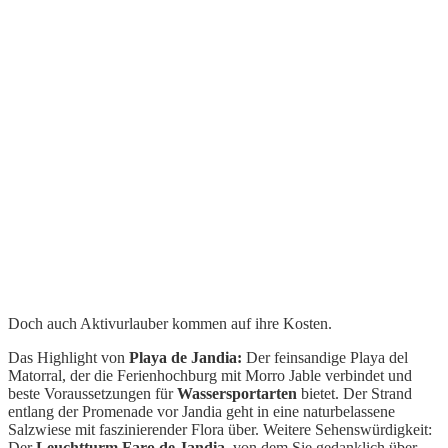
Doch auch Aktivurlauber kommen auf ihre Kosten.
Das Highlight von
Playa de Jandia:
Der feinsandige Playa del
Matorral, der die Ferienhochburg mit Morro Jable verbindet und
beste Voraussetzungen für
Wassersportarten
bietet. Der Strand
entlang der Promenade vor Jandia geht in eine naturbelassene
Salzwiese mit faszinierender Flora über. Weitere Sehenswürdigkeit:
Der
Leuchtturm Faro de Jandia,
von dem Sie gedanklich über