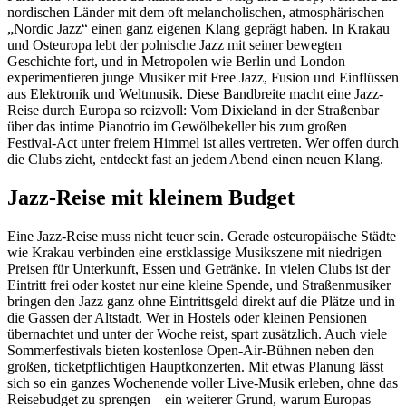
nordischen Länder mit dem oft melancholischen, atmosphärischen
„Nordic Jazz“ einen ganz eigenen Klang geprägt haben. In Krakau
und Osteuropa lebt der polnische Jazz mit seiner bewegten
Geschichte fort, und in Metropolen wie Berlin und London
experimentieren junge Musiker mit Free Jazz, Fusion und Einflüssen
aus Elektronik und Weltmusik. Diese Bandbreite macht eine Jazz-
Reise durch Europa so reizvoll: Vom Dixieland in der Straßenbar
über das intime Pianotrio im Gewölbekeller bis zum großen
Festival-Act unter freiem Himmel ist alles vertreten. Wer offen durch
die Clubs zieht, entdeckt fast an jedem Abend einen neuen Klang.
Jazz-Reise mit kleinem Budget
Eine Jazz-Reise muss nicht teuer sein. Gerade osteuropäische Städte
wie Krakau verbinden eine erstklassige Musikszene mit niedrigen
Preisen für Unterkunft, Essen und Getränke. In vielen Clubs ist der
Eintritt frei oder kostet nur eine kleine Spende, und Straßenmusiker
bringen den Jazz ganz ohne Eintrittsgeld direkt auf die Plätze und in
die Gassen der Altstadt. Wer in Hostels oder kleinen Pensionen
übernachtet und unter der Woche reist, spart zusätzlich. Auch viele
Sommerfestivals bieten kostenlose Open-Air-Bühnen neben den
großen, ticketpflichtigen Hauptkonzerten. Mit etwas Planung lässt
sich so ein ganzes Wochenende voller Live-Musik erleben, ohne das
Reisebudget zu sprengen – ein weiterer Grund, warum Europas