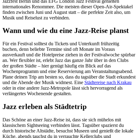
Jazzfest Berlin und das EFG London Jazz Festival genießen
internationales Renommee. Die meisten dieser Open-Air-Spektakel
finden zwischen Juni und August statt – die perfekte Zeit also, um
Musik und Reiselust zu verbinden.
Wann und wie du eine Jazz-Reise planst
Für ein Festival solltest du Tickets und Unterkunft frühzeitig
buchen, denn beliebte Termine sind oft Monate im Voraus
ausverkauft und die Hotelpreise ziehen in der Festivalwoche spürbar
an. Wer flexibler ist, erlebt Jazz das ganze Jahr über in den Clubs
der großen Städte – hier genügt häufig ein Blick auf das
Wochenprogramm und eine Reservierung am Veranstaltungsabend.
Plane deinen Trip am besten so, dass du tagsüber die Stadt erkundest
und die Abende der Musik widmest. Eine
Städtereise nach Krakau
oder in eine andere Jazz-Metropole lässt sich hervorragend als
verlängertes Wochenende gestalten.
Jazz erleben als Städtetrip
Das Schöne an einer Jazz-Reise ist, dass sie sich mühelos mit
klassischem Sightseeing verbinden lässt. Tagsüber spazierst du
durch historische Altstädte, besuchst Museen und genießt die lokale
Küche, abends tauchst du in verrauchte Kellerclubs und