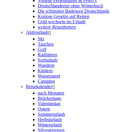
Vorteile Ferienhäuser & Fewo’s
Deutschlandreise ohne Wörterbuch
Die schönsten Badeseen Deutschlands
Kuriose Gesetze auf Reisen
Geld wechseln im Urlaub
weitere Reisethemen
Aktivurlaub
Ski
Tauchen
Golf
Radfahren
Surfurlaub
Wandern
Klettern
Wassersport
Camping
Reisekalender
nach Monaten
Brückentage
Valentinstag
Ostern
Sommerurlaub
Herbsturlaub
Winterurlaub
Silvesterreisen