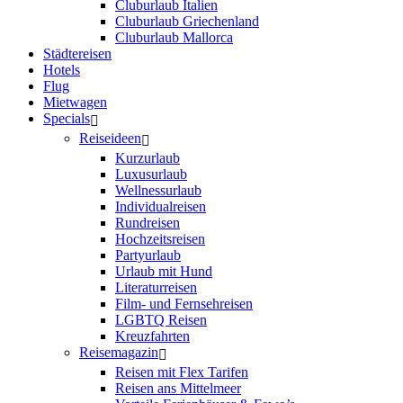
Cluburlaub Italien
Cluburlaub Griechenland
Cluburlaub Mallorca
Städtereisen
Hotels
Flug
Mietwagen
Specials
Reiseideen
Kurzurlaub
Luxusurlaub
Wellnessurlaub
Individualreisen
Rundreisen
Hochzeitsreisen
Partyurlaub
Urlaub mit Hund
Literaturreisen
Film- und Fernsehreisen
LGBTQ Reisen
Kreuzfahrten
Reisemagazin
Reisen mit Flex Tarifen
Reisen ans Mittelmeer