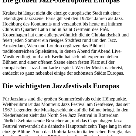
Krakau ist längst nicht die einzige europäische Stadt mit einer
lebendigen Jazzszene. Paris gilt seit den 1920er-Jahren als Jazz-
Hochburg des Kontinents und verzaubert bis heute mit intimen
Clubs im Quartier Latin und in Saint-Germain-des-Prés.
Kopenhagen hat eine außergewöhnlich dichte Clublandschaft und
feiert jeden Sommer ein riesiges Stadtfest rund um den Jazz.
Amsterdam, Wien und London ergänzen das Bild mit
traditionsreichen Spielstätten, in denen Abend für Abend Live-
Musik erklingt, und auch Berlin hat sich mit experimentellen
Bühnen und einer offenen Szene einen festen Platz auf der
europäischen Jazz-Landkarte erspielt. Wer der Musik nachreist,
entdeckt so ganz nebenbei einige der schönsten Städte Europas.
Die wichtigsten Jazzfestivals Europas
Für Jazzfans sind die großen Sommerfestivals echte Höhepunkte.
Weltberühmt ist das Montreux Jazz Festival am Genfersee, das seit
1967 Legenden der Musikgeschichte auf die Bühne bringt. In den
Niederlanden zieht das North Sea Jazz Festival in Rotterdam
jährlich Zehntausende Besucher an, und das Copenhagen Jazz
Festival verwandelt die dänische Hauptstadt zehn Tage lang in eine
einzige Bühne. Auch das Umbria Jazz im italienischen Perugia, das