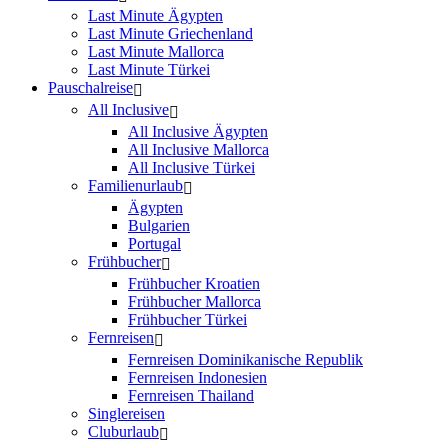
Last Minute Ägypten
Last Minute Griechenland
Last Minute Mallorca
Last Minute Türkei
Pauschalreise
All Inclusive
All Inclusive Ägypten
All Inclusive Mallorca
All Inclusive Türkei
Familienurlaub
Ägypten
Bulgarien
Portugal
Frühbucher
Frühbucher Kroatien
Frühbucher Mallorca
Frühbucher Türkei
Fernreisen
Fernreisen Dominikanische Republik
Fernreisen Indonesien
Fernreisen Thailand
Singlereisen
Cluburlaub