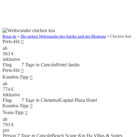
Reise.de
»
Die sieben Weltwunder der Antike und der Moderne
» Chichén Itzá
Preis-Hit
ab
563
€
inklusive
Flug
7 Tage in Cancún
Hotel Jardin
Preis-Hit
Kunden-Tipp
ab
774
€
inklusive
Flug
7 Tage in Chetumal
Capital Plaza Hotel
Kunden-Tipp
Team-Tipp
ab
793
€
pro
Person
7 Tage in Cancún
Beach Scape Kin Ha Villas & Suites