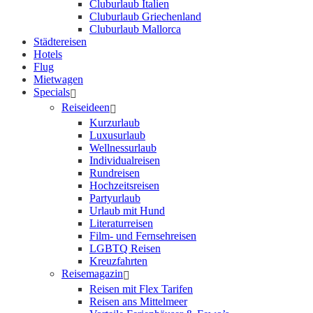
Cluburlaub Italien
Cluburlaub Griechenland
Cluburlaub Mallorca
Städtereisen
Hotels
Flug
Mietwagen
Specials
Reiseideen
Kurzurlaub
Luxusurlaub
Wellnessurlaub
Individualreisen
Rundreisen
Hochzeitsreisen
Partyurlaub
Urlaub mit Hund
Literaturreisen
Film- und Fernsehreisen
LGBTQ Reisen
Kreuzfahrten
Reisemagazin
Reisen mit Flex Tarifen
Reisen ans Mittelmeer