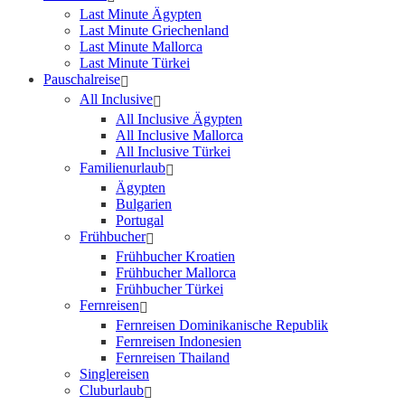
Last Minute Ägypten
Last Minute Griechenland
Last Minute Mallorca
Last Minute Türkei
Pauschalreise
All Inclusive
All Inclusive Ägypten
All Inclusive Mallorca
All Inclusive Türkei
Familienurlaub
Ägypten
Bulgarien
Portugal
Frühbucher
Frühbucher Kroatien
Frühbucher Mallorca
Frühbucher Türkei
Fernreisen
Fernreisen Dominikanische Republik
Fernreisen Indonesien
Fernreisen Thailand
Singlereisen
Cluburlaub