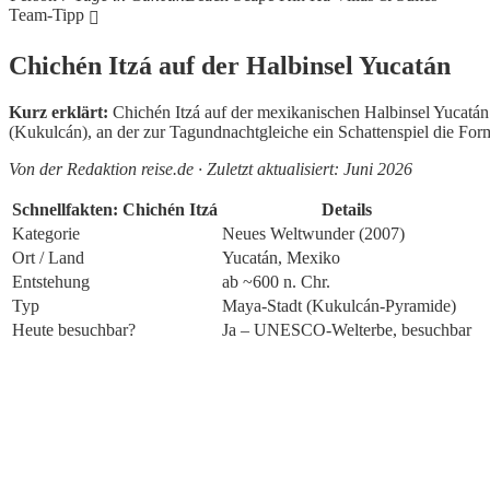
Team-Tipp
Chichén Itzá auf der Halbinsel Yucatán
Kurz erklärt:
Chichén Itzá auf der mexikanischen Halbinsel Yucatán 
(Kukulcán), an der zur Tagundnachtgleiche ein Schattenspiel die Fo
Von der Redaktion reise.de · Zuletzt aktualisiert: Juni 2026
Schnellfakten: Chichén Itzá
Details
Kategorie
Neues Weltwunder (2007)
Ort / Land
Yucatán, Mexiko
Entstehung
ab ~600 n. Chr.
Typ
Maya-Stadt (Kukulcán-Pyramide)
Heute besuchbar?
Ja – UNESCO-Welterbe, besuchbar