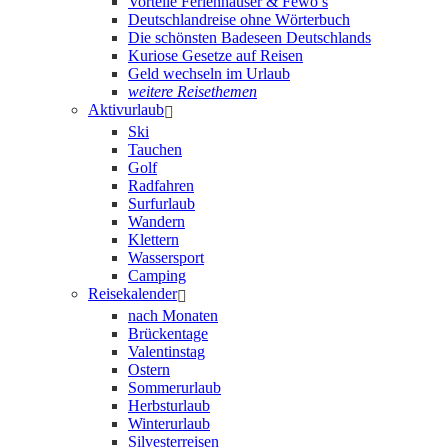
Vorteile Ferienhäuser & Fewo’s
Deutschlandreise ohne Wörterbuch
Die schönsten Badeseen Deutschlands
Kuriose Gesetze auf Reisen
Geld wechseln im Urlaub
weitere Reisethemen
Aktivurlaub
Ski
Tauchen
Golf
Radfahren
Surfurlaub
Wandern
Klettern
Wassersport
Camping
Reisekalender
nach Monaten
Brückentage
Valentinstag
Ostern
Sommerurlaub
Herbsturlaub
Winterurlaub
Silvesterreisen