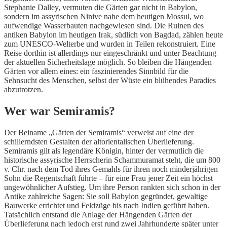
Stephanie Dalley, vermuten die Gärten gar nicht in Babylon,
sondern im assyrischen Ninive nahe dem heutigen Mossul, wo
aufwendige Wasserbauten nachgewiesen sind. Die Ruinen des
antiken Babylon im heutigen Irak, südlich von Bagdad, zählen heute
zum UNESCO-Welterbe und wurden in Teilen rekonstruiert. Eine
Reise dorthin ist allerdings nur eingeschränkt und unter Beachtung
der aktuellen Sicherheitslage möglich. So bleiben die Hängenden
Gärten vor allem eines: ein faszinierendes Sinnbild für die
Sehnsucht des Menschen, selbst der Wüste ein blühendes Paradies
abzutrotzen.
Wer war Semiramis?
Der Beiname „Gärten der Semiramis“ verweist auf eine der
schillerndsten Gestalten der altorientalischen Überlieferung.
Semiramis gilt als legendäre Königin, hinter der vermutlich die
historische assyrische Herrscherin Schammuramat steht, die um 800
v. Chr. nach dem Tod ihres Gemahls für ihren noch minderjährigen
Sohn die Regentschaft führte – für eine Frau jener Zeit ein höchst
ungewöhnlicher Aufstieg. Um ihre Person rankten sich schon in der
Antike zahlreiche Sagen: Sie soll Babylon gegründet, gewaltige
Bauwerke errichtet und Feldzüge bis nach Indien geführt haben.
Tatsächlich entstand die Anlage der Hängenden Gärten der
Überlieferung nach jedoch erst rund zwei Jahrhunderte später unter