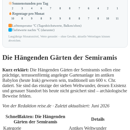
Sonnenstunden pro Tag
2
3
4
6
7
8
8
7
6
4
2
1
Regentage pro Monat
10
8
9
8
9
9
8
8
7
8
10
11
Lufttemperatur °C (Tageshöchstwerte, Balken/oben)
Tiefstwerte nachts °C (darunter)
Langjährige Monatsmittel, Werte gerundet – ohne Gewähr, aktuelle Wetterlagen können
abweichen.
Die Hängenden Gärten der Semiramis
Kurz erklärt:
Die Hängenden Gärten der Semiramis sollen eine
prächtige, terrassenförmig angelegte Gartenanlage im antiken
Babylon (heute Irak) gewesen sein, traditionell um 600 v. Chr.
datiert. Sie sind das einzige der sieben Weltwunder, dessen Existenz
und genauer Standort bis heute nicht gesichert sind – archäologische
Beweise fehlen.
Von der Redaktion reise.de · Zuletzt aktualisiert: Juni 2026
Schnellfakten: Die Hängenden
Details
Gärten der Semiramis
Kategorie
Antikes Weltwunder