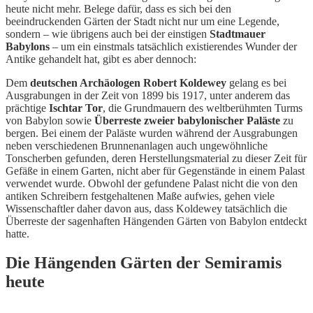
heute nicht mehr. Belege dafür, dass es sich bei den
beeindruckenden Gärten der Stadt nicht nur um eine Legende,
sondern – wie übrigens auch bei der einstigen
Stadtmauer
Babylons
– um ein einstmals tatsächlich existierendes Wunder der
Antike gehandelt hat, gibt es aber dennoch:
Dem
deutschen Archäologen Robert Koldewey
gelang es bei
Ausgrabungen in der Zeit von 1899 bis 1917, unter anderem das
prächtige
Ischtar Tor
, die Grundmauern des weltberühmten Turms
von Babylon sowie
Überreste zweier babylonischer Paläste
zu
bergen. Bei einem der Paläste wurden während der Ausgrabungen
neben verschiedenen Brunnenanlagen auch ungewöhnliche
Tonscherben gefunden, deren Herstellungsmaterial zu dieser Zeit für
Gefäße in einem Garten, nicht aber für Gegenstände in einem Palast
verwendet wurde. Obwohl der gefundene Palast nicht die von den
antiken Schreibern festgehaltenen Maße aufwies, gehen viele
Wissenschaftler daher davon aus, dass Koldewey tatsächlich die
Überreste der sagenhaften Hängenden Gärten von Babylon entdeckt
hatte.
Die Hängenden Gärten der Semiramis
heute