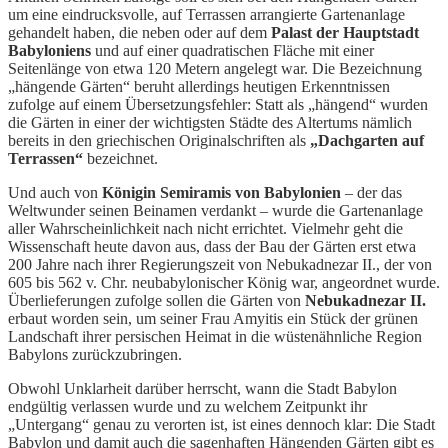
um eine eindrucksvolle, auf Terrassen arrangierte Gartenanlage
gehandelt haben, die neben oder auf dem
Palast der Hauptstadt
Babyloniens
und auf einer quadratischen Fläche mit einer
Seitenlänge von etwa 120 Metern angelegt war. Die Bezeichnung
„hängende Gärten“ beruht allerdings heutigen Erkenntnissen
zufolge auf einem Übersetzungsfehler: Statt als „hängend“ wurden
die Gärten in einer der wichtigsten Städte des Altertums nämlich
bereits in den griechischen Originalschriften als
„Dachgarten auf
Terrassen“
bezeichnet.
Und auch von
Königin Semiramis von Babylonien
– der das
Weltwunder seinen Beinamen verdankt – wurde die Gartenanlage
aller Wahrscheinlichkeit nach nicht errichtet. Vielmehr geht die
Wissenschaft heute davon aus, dass der Bau der Gärten erst etwa
200 Jahre nach ihrer Regierungszeit von Nebukadnezar II., der von
605 bis 562 v. Chr. neubabylonischer König war, angeordnet wurde.
Überlieferungen zufolge sollen die Gärten von
Nebukadnezar II.
erbaut worden sein, um seiner Frau Amyitis ein Stück der grünen
Landschaft ihrer persischen Heimat in die wüstenähnliche Region
Babylons zurückzubringen.
Obwohl Unklarheit darüber herrscht, wann die Stadt Babylon
endgültig verlassen wurde und zu welchem Zeitpunkt ihr
„Untergang“ genau zu verorten ist, ist eines dennoch klar: Die Stadt
Babylon und damit auch die sagenhaften Hängenden Gärten gibt es