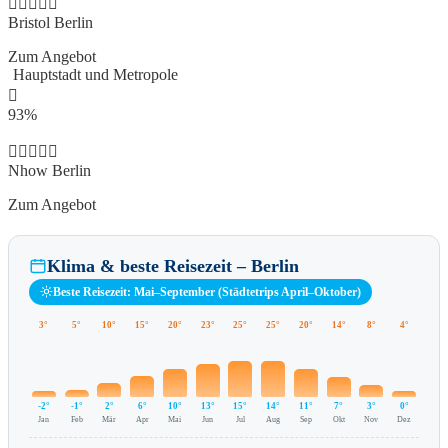
Bristol Berlin
Zum Angebot
Hauptstadt und Metropole
93%
Nhow Berlin
Zum Angebot
Klima & beste Reisezeit – Berlin
Beste Reisezeit: Mai–September (Städtetrips April–Oktober)
3°
5°
10°
15°
20°
23°
25°
25°
20°
14°
8°
4°
-2°
-1°
2°
6°
10°
13°
15°
14°
11°
7°
3°
0°
Jan
Feb
Mär
Apr
Mai
Jun
Jul
Aug
Sep
Okt
Nov
Dez