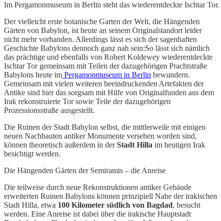
Im Pergamonmuseum in Berlin steht das wiederentdeckte Ischtar Tor.
Der vielleicht erste botanische Garten der Welt, die Hängenden
Gärten von Babylon, ist heute an seinem Originalstandort leider
nicht mehr vorhanden. Allerdings lässt es sich der sagenhaften
Geschichte Babylons dennoch ganz nah sein:So lässt sich nämlich
das prächtige und ebenfalls von Robert Koldewey wiederentdeckte
Ischtar Tor gemeinsam mit Teilen der dazugehörigen Prachtstraße
Babylons heute im
Pergamonmuseum in Berlin
bewundern.
Gemeinsam mit vielen weiteren beeindruckenden Artefakten der
Antike sind hier das sorgsam mit Hilfe von Originalfunden aus dem
Irak rekonstruierte Tor sowie Teile der dazugehörigen
Prozessionsstraße ausgestellt.
Die Ruinen der Stadt Babylon selbst, die mittlerweile mit einigen
neuen Nachbauten antiker Monumente versehen worden sind,
können theoretisch außerdem in der
Stadt Hilla
im heutigen Irak
besichtigt werden.
Die Hängenden Gärten der Semiramis – die Anreise
Die teilweise durch neue Rekonstruktionen antiker Gebäude
erweiterten Ruinen Babylons können prinzipiell Nahe der irakischen
Stadt Hilla, etwa
100 Kilometer südlich von Bagdad
, besucht
werden. Eine Anreise ist dabei über die irakische Hauptstadt