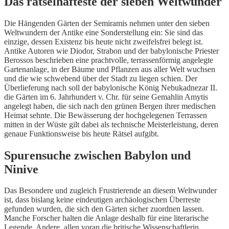
Das rätselhafteste der sieben Weltwunder
Die Hängenden Gärten der Semiramis nehmen unter den sieben
Weltwundern der Antike eine Sonderstellung ein: Sie sind das
einzige, dessen Existenz bis heute nicht zweifelsfrei belegt ist.
Antike Autoren wie Diodor, Strabon und der babylonische Priester
Berossos beschrieben eine prachtvolle, terrassenförmig angelegte
Gartenanlage, in der Bäume und Pflanzen aus aller Welt wuchsen
und die wie schwebend über der Stadt zu liegen schien. Der
Überlieferung nach soll der babylonische König Nebukadnezar II.
die Gärten im 6. Jahrhundert v. Chr. für seine Gemahlin Amytis
angelegt haben, die sich nach den grünen Bergen ihrer medischen
Heimat sehnte. Die Bewässerung der hochgelegenen Terrassen
mitten in der Wüste gilt dabei als technische Meisterleistung, deren
genaue Funktionsweise bis heute Rätsel aufgibt.
Spurensuche zwischen Babylon und
Ninive
Das Besondere und zugleich Frustrierende an diesem Weltwunder
ist, dass bislang keine eindeutigen archäologischen Überreste
gefunden wurden, die sich den Gärten sicher zuordnen lassen.
Manche Forscher halten die Anlage deshalb für eine literarische
Legende. Andere, allen voran die britische Wissenschaftlerin