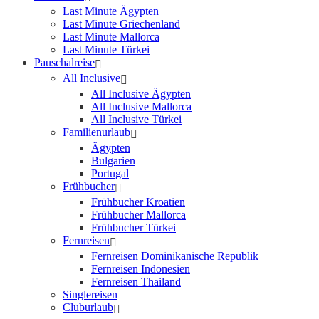
Last Minute Ägypten
Last Minute Griechenland
Last Minute Mallorca
Last Minute Türkei
Pauschalreise
All Inclusive
All Inclusive Ägypten
All Inclusive Mallorca
All Inclusive Türkei
Familienurlaub
Ägypten
Bulgarien
Portugal
Frühbucher
Frühbucher Kroatien
Frühbucher Mallorca
Frühbucher Türkei
Fernreisen
Fernreisen Dominikanische Republik
Fernreisen Indonesien
Fernreisen Thailand
Singlereisen
Cluburlaub