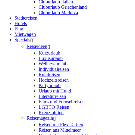
Cluburlaub Italien
Cluburlaub Griechenland
Cluburlaub Mallorca
Städtereisen
Hotels
Flug
Mietwagen
Specials
Reiseideen
Kurzurlaub
Luxusurlaub
Wellnessurlaub
Individualreisen
Rundreisen
Hochzeitsreisen
Partyurlaub
Urlaub mit Hund
Literaturreisen
Film- und Fernsehreisen
LGBTQ Reisen
Kreuzfahrten
Reisemagazin
Reisen mit Flex Tarifen
Reisen ans Mittelmeer