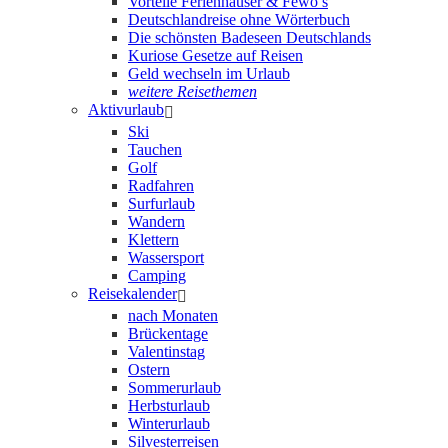
Vorteile Ferienhäuser & Fewo’s
Deutschlandreise ohne Wörterbuch
Die schönsten Badeseen Deutschlands
Kuriose Gesetze auf Reisen
Geld wechseln im Urlaub
weitere Reisethemen
Aktivurlaub
Ski
Tauchen
Golf
Radfahren
Surfurlaub
Wandern
Klettern
Wassersport
Camping
Reisekalender
nach Monaten
Brückentage
Valentinstag
Ostern
Sommerurlaub
Herbsturlaub
Winterurlaub
Silvesterreisen