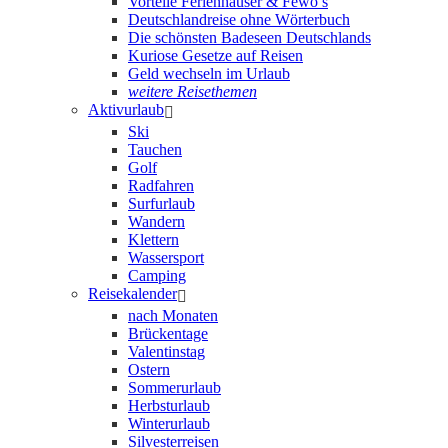
Vorteile Ferienhäuser & Fewo’s
Deutschlandreise ohne Wörterbuch
Die schönsten Badeseen Deutschlands
Kuriose Gesetze auf Reisen
Geld wechseln im Urlaub
weitere Reisethemen
Aktivurlaub
Ski
Tauchen
Golf
Radfahren
Surfurlaub
Wandern
Klettern
Wassersport
Camping
Reisekalender
nach Monaten
Brückentage
Valentinstag
Ostern
Sommerurlaub
Herbsturlaub
Winterurlaub
Silvesterreisen