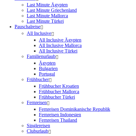
Last Minute Ägypten
Last Minute Griechenland
Last Minute Mallorca
Last Minute Türkei
Pauschalreise
All Inclusive
All Inclusive Ägypten
All Inclusive Mallorca
All Inclusive Türkei
Familienurlaub
Ägypten
Bulgarien
Portugal
Frühbucher
Frühbucher Kroatien
Frühbucher Mallorca
Frühbucher Türkei
Fernreisen
Fernreisen Dominikanische Republik
Fernreisen Indonesien
Fernreisen Thailand
Singlereisen
Cluburlaub