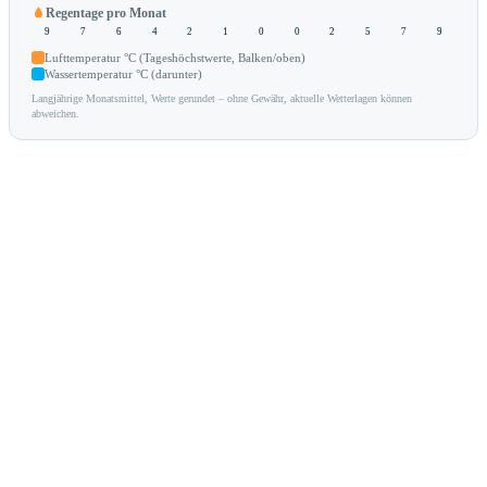
Regentage pro Monat
9
7
6
4
2
1
0
0
2
5
7
9
Lufttemperatur °C (Tageshöchstwerte, Balken/oben)
Wassertemperatur °C (darunter)
Langjährige Monatsmittel, Werte gerundet – ohne Gewähr, aktuelle Wetterlagen können
abweichen.