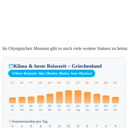
Im Olympischen Museum gibt es noch viele weitere Statuen zu betrac
Klima & beste Reisezeit – Griechenland
Beste Reisezeit: Mai–Oktober (Baden Juni–Oktober)
15°
16°
17°
20°
24°
29°
32°
32°
28°
24°
20°
16°
16°
16°
16°
17°
20°
23°
25°
26°
25°
23°
20°
17°
Jan
Feb
Mär
Apr
Mai
Jun
Jul
Aug
Sep
Okt
Nov
Dez
Sonnenstunden pro Tag
4
5
6
8
9
11
12
11
9
7
5
4