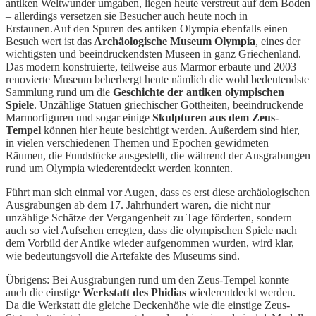
antiken Weltwunder umgaben, liegen heute verstreut auf dem Boden
– allerdings versetzen sie Besucher auch heute noch in
Erstaunen.Auf den Spuren des antiken Olympia ebenfalls einen
Besuch wert ist das
Archäologische Museum Olympia
, eines der
wichtigsten und beeindruckendsten Museen in ganz Griechenland.
Das modern konstruierte, teilweise aus Marmor erbaute und 2003
renovierte Museum beherbergt heute nämlich die wohl bedeutendste
Sammlung rund um die
Geschichte der antiken olympischen
Spiele
. Unzählige Statuen griechischer Gottheiten, beeindruckende
Marmorfiguren und sogar einige
Skulpturen aus dem Zeus-
Tempel
können hier heute besichtigt werden. Außerdem sind hier,
in vielen verschiedenen Themen und Epochen gewidmeten
Räumen, die Fundstücke ausgestellt, die während der Ausgrabungen
rund um Olympia wiederentdeckt werden konnten.
Führt man sich einmal vor Augen, dass es erst diese archäologischen
Ausgrabungen ab dem 17. Jahrhundert waren, die nicht nur
unzählige Schätze der Vergangenheit zu Tage förderten, sondern
auch so viel Aufsehen erregten, dass die olympischen Spiele nach
dem Vorbild der Antike wieder aufgenommen wurden, wird klar,
wie bedeutungsvoll die Artefakte des Museums sind.
Übrigens: Bei Ausgrabungen rund um den Zeus-Tempel konnte
auch die einstige
Werkstatt des Phidias
wiederentdeckt werden.
Da die Werkstatt die gleiche Deckenhöhe wie die einstige Zeus-