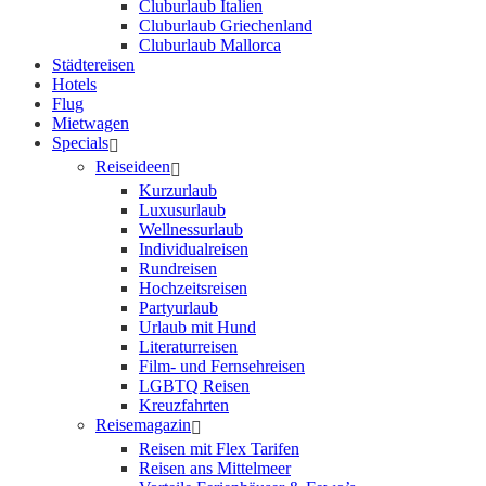
Cluburlaub Italien
Cluburlaub Griechenland
Cluburlaub Mallorca
Städtereisen
Hotels
Flug
Mietwagen
Specials
Reiseideen
Kurzurlaub
Luxusurlaub
Wellnessurlaub
Individualreisen
Rundreisen
Hochzeitsreisen
Partyurlaub
Urlaub mit Hund
Literaturreisen
Film- und Fernsehreisen
LGBTQ Reisen
Kreuzfahrten
Reisemagazin
Reisen mit Flex Tarifen
Reisen ans Mittelmeer