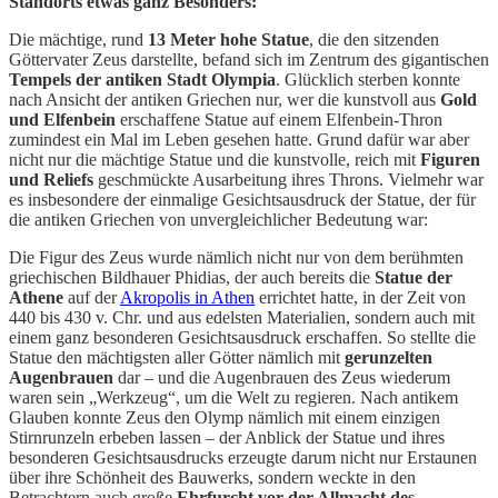
Standorts etwas ganz Besonders:
Die mächtige, rund
13 Meter hohe Statue
, die den sitzenden
Göttervater Zeus darstellte, befand sich im Zentrum des gigantischen
Tempels der antiken Stadt Olympia
. Glücklich sterben konnte
nach Ansicht der antiken Griechen nur, wer die kunstvoll aus
Gold
und Elfenbein
erschaffene Statue auf einem Elfenbein-Thron
zumindest ein Mal im Leben gesehen hatte. Grund dafür war aber
nicht nur die mächtige Statue und die kunstvolle, reich mit
Figuren
und Reliefs
geschmückte Ausarbeitung ihres Throns. Vielmehr war
es insbesondere der einmalige Gesichtsausdruck der Statue, der für
die antiken Griechen von unvergleichlicher Bedeutung war:
Die Figur des Zeus wurde nämlich nicht nur von dem berühmten
griechischen Bildhauer Phidias, der auch bereits die
Statue der
Athene
auf der
Akropolis in Athen
errichtet hatte, in der Zeit von
440 bis 430 v. Chr. und aus edelsten Materialien, sondern auch mit
einem ganz besonderen Gesichtsausdruck erschaffen. So stellte die
Statue den mächtigsten aller Götter nämlich mit
gerunzelten
Augenbrauen
dar – und die Augenbrauen des Zeus wiederum
waren sein „Werkzeug“, um die Welt zu regieren. Nach antikem
Glauben konnte Zeus den Olymp nämlich mit einem einzigen
Stirnrunzeln erbeben lassen – der Anblick der Statue und ihres
besonderen Gesichtsausdrucks erzeugte darum nicht nur Erstaunen
über ihre Schönheit des Bauwerks, sondern weckte in den
Betrachtern auch große
Ehrfurcht vor der Allmacht des