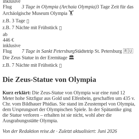
inklusive
Flug
3 Tage in Olympia (Archaia Olympia)
3 Tage Zeit für das
Archäolgische Museum Olympia 🏋️
z.B. 3 Tage
z.B. 7 Nächte mit Frühstück
ab
446
€
inklusive
Flug
7 Tage in Sankt Petersburg
Städtetrip St. Petersburg 🇷🇺
Die Zeus Statue in der Eremitage 🏛
z.B. 7 Nächte mit Frühstück
Die Zeus-Statue von Olympia
Kurz erklärt:
Die Zeus-Statue von Olympia war eine rund 12
Meter hohe Sitzfigur aus Gold und Elfenbein, geschaffen um 435 v.
Chr. vom Bildhauer Phidias. Sie stand im Zeustempel von Olympia,
dem Ursprungsort der Olympischen Spiele. In der Spätantike ging
die Statue verloren – erhalten ist sie nicht, wohl aber die
Ausgrabungsstätte Olympia.
Von der Redaktion reise.de · Zuletzt aktualisiert: Juni 2026