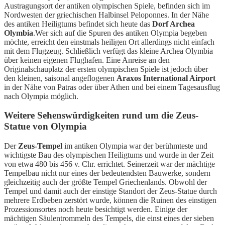
Austragungsort der antiken olympischen Spiele, befinden sich im
Nordwesten der griechischen Halbinsel Peloponnes. In der Nähe
des antiken Heiligtums befindet sich heute das
Dorf Archea
Olymbia
.Wer sich auf die Spuren des antiken Olympia begeben
möchte, erreicht den einstmals heiligen Ort allerdings nicht einfach
mit dem Flugzeug. Schließlich verfügt das kleine Archea Olymbia
über keinen eigenen Flughafen. Eine Anreise an den
Originalschauplatz der ersten olympischen Spiele ist jedoch über
den kleinen, saisonal angeflogenen
Araxos International Airport
in der Nähe von Patras oder über Athen und bei einem Tagesausflug
nach Olympia möglich.
Weitere Sehenswürdigkeiten rund um die Zeus-
Statue von Olympia
Der
Zeus-Tempel
im antiken Olympia war der berühmteste und
wichtigste Bau des olympischen Heiligtums und wurde in der Zeit
von etwa 480 bis 456 v. Chr. errichtet. Seinerzeit war der mächtige
Tempelbau nicht nur eines der bedeutendsten Bauwerke, sondern
gleichzeitig auch der größte Tempel Griechenlands. Obwohl der
Tempel und damit auch der einstige Standort der Zeus-Statue durch
mehrere Erdbeben zerstört wurde, können die Ruinen des einstigen
Prozessionsortes noch heute besichtigt werden. Einige der
mächtigen Säulentrommeln des Tempels, die einst eines der sieben