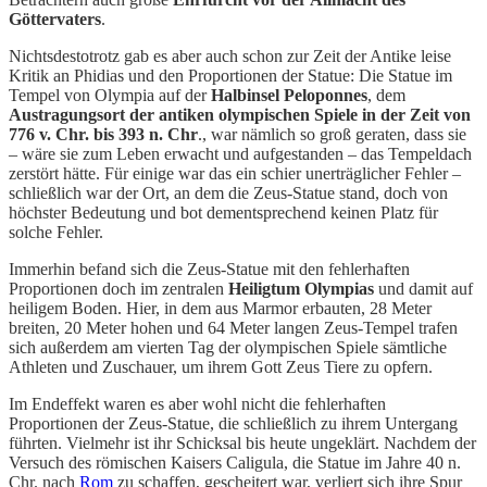
Göttervaters
.
Nichtsdestotrotz gab es aber auch schon zur Zeit der Antike leise
Kritik an Phidias und den Proportionen der Statue: Die Statue im
Tempel von Olympia auf der
Halbinsel Peloponnes
, dem
Austragungsort der antiken olympischen Spiele in der Zeit von
776 v. Chr. bis 393 n. Chr
., war nämlich so groß geraten, dass sie
– wäre sie zum Leben erwacht und aufgestanden – das Tempeldach
zerstört hätte. Für einige war das ein schier unerträglicher Fehler –
schließlich war der Ort, an dem die Zeus-Statue stand, doch von
höchster Bedeutung und bot dementsprechend keinen Platz für
solche Fehler.
Immerhin befand sich die Zeus-Statue mit den fehlerhaften
Proportionen doch im zentralen
Heiligtum Olympias
und damit auf
heiligem Boden. Hier, in dem aus Marmor erbauten, 28 Meter
breiten, 20 Meter hohen und 64 Meter langen Zeus-Tempel trafen
sich außerdem am vierten Tag der olympischen Spiele sämtliche
Athleten und Zuschauer, um ihrem Gott Zeus Tiere zu opfern.
Im Endeffekt waren es aber wohl nicht die fehlerhaften
Proportionen der Zeus-Statue, die schließlich zu ihrem Untergang
führten. Vielmehr ist ihr Schicksal bis heute ungeklärt. Nachdem der
Versuch des römischen Kaisers Caligula, die Statue im Jahre 40 n.
Chr. nach
Rom
zu schaffen, gescheitert war, verliert sich ihre Spur