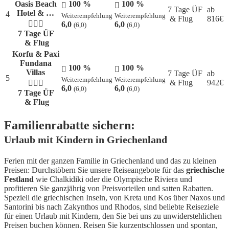
Oasis Beach
100 %
100 %
7 Tage ÜF
ab
Hotel & …
4
Weiterempfehlung
Weiterempfehlung
& Flug
816
€
6,0
6,0
(6,0)
(6,0)
7 Tage ÜF
& Flug
Korfu & Paxi
Fundana
100 %
100 %
Villas
7 Tage ÜF
ab
5
Weiterempfehlung
Weiterempfehlung
& Flug
942
€
6,0
6,0
(6,0)
(6,0)
7 Tage ÜF
& Flug
Familienrabatte sichern:
Urlaub mit Kindern in Griechenland
Ferien mit der ganzen Familie in Griechenland und das zu kleinen
Preisen: Durchstöbern Sie unsere Reiseangebote für das
griechische
Festland
wie Chalkidiki oder die Olympische Riviera und
profitieren Sie ganzjährig von Preisvorteilen und satten Rabatten.
Speziell die griechischen Inseln, von Kreta und Kos über Naxos und
Santorini bis nach Zakynthos und Rhodos, sind beliebte Reiseziele
für einen Urlaub mit Kindern, den Sie bei uns zu unwiderstehlichen
Preisen buchen können. Reisen Sie kurzentschlossen und spontan,