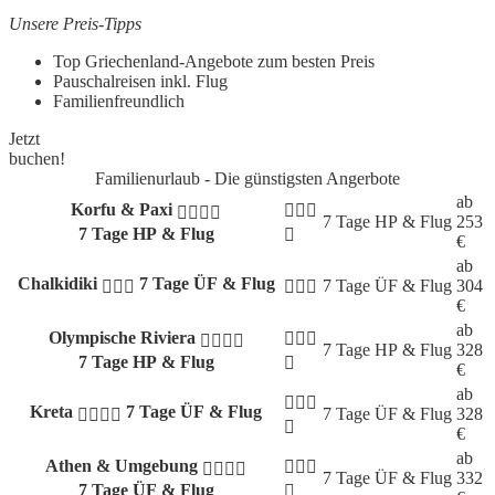
Unsere Preis-Tipps
Top Griechenland-Angebote zum besten Preis
Pauschalreisen inkl. Flug
Familienfreundlich
Jetzt
buchen!
Familienurlaub - Die günstigsten Angerbote
ab
Korfu & Paxi
7 Tage
HP & Flug
253
7 Tage HP & Flug
€
ab
Chalkidiki
7 Tage ÜF & Flug
7 Tage
ÜF & Flug
304
€
ab
Olympische Riviera
7 Tage
HP & Flug
328
7 Tage HP & Flug
€
ab
Kreta
7 Tage ÜF & Flug
7 Tage
ÜF & Flug
328
€
ab
Athen & Umgebung
7 Tage
ÜF & Flug
332
7 Tage ÜF & Flug