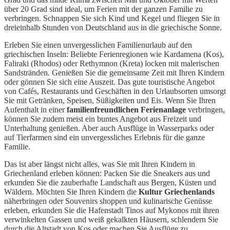
über 20 Grad sind ideal, um Ferien mit der ganzen Familie zu
verbringen. Schnappen Sie sich Kind und Kegel und fliegen Sie in
dreieinhalb Stunden von Deutschland aus in die griechische Sonne.
Erleben Sie einen unvergesslichen Familienurlaub auf den
griechischen Inseln: Beliebte Ferienregionen wie Kardamena (Kos),
Faliraki (Rhodos) oder Rethymnon (Kreta) locken mit malerischen
Sandstränden. Genießen Sie die gemeinsame Zeit mit Ihren Kindern
oder gönnen Sie sich eine Auszeit. Das gute touristische Angebot
von Cafés, Restaurants und Geschäften in den Urlaubsorten umsorgt
Sie mit Getränken, Speisen, Süßigkeiten und Eis. Wenn Sie Ihren
Aufenthalt in einer
familienfreundlichen Ferienanlage
verbringen,
können Sie zudem meist ein buntes Angebot aus Freizeit und
Unterhaltung genießen. Aber auch Ausflüge in Wasserparks oder
auf Tierfarmen sind ein unvergessliches Erlebnis für die ganze
Familie.
Das ist aber längst nicht alles, was Sie mit Ihren Kindern in
Griechenland erleben können: Packen Sie die Sneakers aus und
erkunden Sie die zauberhafte Landschaft aus Bergen, Küsten und
Wäldern. Möchten Sie Ihren Kindern die
Kultur Griechenlands
näherbringen oder Souvenirs shoppen und kulinarische Genüsse
erleben, erkunden Sie die Hafenstadt Tinos auf Mykonos mit ihren
verwinkelten Gassen und weiß gekalkten Häusern, schlendern Sie
durch die Altstadt von Kos oder machen Sie Ausflüge zu