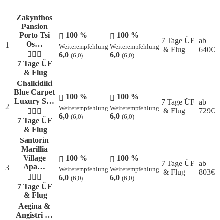
Zakynthos
Pansion
Porto Tsi
100 %
100 %
7 Tage ÜF
ab
Os…
1
Weiterempfehlung
Weiterempfehlung
& Flug
640
€
6,0
6,0
(6,0)
(6,0)
7 Tage ÜF
& Flug
Chalkidiki
Blue Carpet
100 %
100 %
Luxury S…
7 Tage ÜF
ab
2
Weiterempfehlung
Weiterempfehlung
& Flug
729
€
6,0
6,0
(6,0)
(6,0)
7 Tage ÜF
& Flug
Santorin
Marillia
Village
100 %
100 %
7 Tage ÜF
ab
Apa…
3
Weiterempfehlung
Weiterempfehlung
& Flug
803
€
6,0
6,0
(6,0)
(6,0)
7 Tage ÜF
& Flug
Aegina &
Angistri …