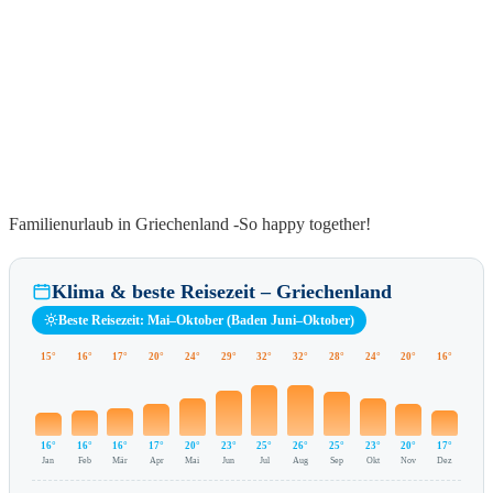
Familienurlaub in Griechenland -So happy together!
Klima & beste Reisezeit – Griechenland
Beste Reisezeit: Mai–Oktober (Baden Juni–Oktober)
15°
16°
17°
20°
24°
29°
32°
32°
28°
24°
20°
16°
16°
16°
16°
17°
20°
23°
25°
26°
25°
23°
20°
17°
Jan
Feb
Mär
Apr
Mai
Jun
Jul
Aug
Sep
Okt
Nov
Dez