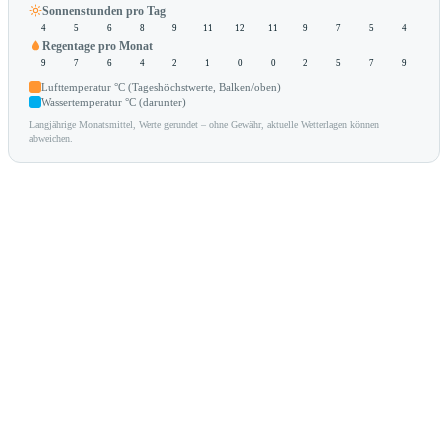
Sonnenstunden pro Tag
4
5
6
8
9
11
12
11
9
7
5
4
Regentage pro Monat
9
7
6
4
2
1
0
0
2
5
7
9
Lufttemperatur °C (Tageshöchstwerte, Balken/oben)
Wassertemperatur °C (darunter)
Langjährige Monatsmittel, Werte gerundet – ohne Gewähr, aktuelle Wetterlagen können
abweichen.