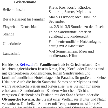
Griechenland
Kreta, Kos, Korfu, Rhodos,
Beliebte Inseln
Santorini, Samos, Mykonos
Mai bis Oktober, ideal Juni und
Beste Reisezeit für Familien
September
Flugzeit ab Deutschland
ca. 2,5 bis 3,5 Stunden zu den Inseln
Feine Sandstrände, oft flach
Strände
abfallend und kindgerecht
Familienfreundliche Hotelanlagen,
Unterkünfte
häufig mit All-inclusive
Viel Sonnenschein, Meer und
Landschaft
mediterranes Klima
Ein ideales
Reiseziel
für
Familienurlaub ist Griechenland
: Die
beliebten
griechischen Inseln
Kreta, Kos, Korfu oder Rhodos sind
mit grenzenlosem Sonnenschein, feinen Sandstränden und
familienfreundlichen Hotelanlagen ein Paradies für große und kleine
Urlauber. Auch die Inseln Santorini, Samos oder Mykonos sind
wahre griechische Perlen und bieten alles, was Sie sich für einen
erholsamen Strandurlaub mit Kindern wünschen. Nicht zu
vergessen Griechenlands Festland mit der
Stadt Athen
oder die
Olympische Riviera
, die Sie mit einer Vielfalt aus Kultur und Natur
verzaubern. Die heißen Sommer mit Temperaturen meist über 30
Grad und das milde Klima zwischen Mai und Oktober mit Werten