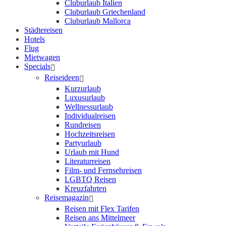
Cluburlaub Italien
Cluburlaub Griechenland
Cluburlaub Mallorca
Städtereisen
Hotels
Flug
Mietwagen
Specials
Reiseideen
Kurzurlaub
Luxusurlaub
Wellnessurlaub
Individualreisen
Rundreisen
Hochzeitsreisen
Partyurlaub
Urlaub mit Hund
Literaturreisen
Film- und Fernsehreisen
LGBTQ Reisen
Kreuzfahrten
Reisemagazin
Reisen mit Flex Tarifen
Reisen ans Mittelmeer