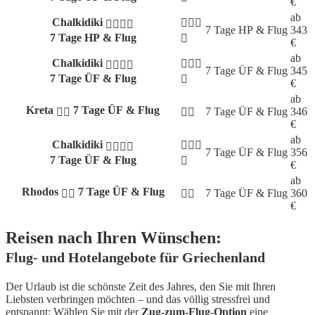
€
ab
Chalkidiki
7 Tage
HP & Flug
343
7 Tage HP & Flug
€
ab
Chalkidiki
7 Tage
ÜF & Flug
345
7 Tage ÜF & Flug
€
ab
Kreta
7 Tage ÜF & Flug
7 Tage
ÜF & Flug
346
€
ab
Chalkidiki
7 Tage
ÜF & Flug
356
7 Tage ÜF & Flug
€
ab
Rhodos
7 Tage ÜF & Flug
7 Tage
ÜF & Flug
360
€
Reisen nach Ihren Wünschen:
Flug- und Hotelangebote für Griechenland
Der Urlaub ist die schönste Zeit des Jahres, den Sie mit Ihren
Liebsten verbringen möchten – und das völlig stressfrei und
entspannt: Wählen Sie mit der
Zug-zum-Flug-Option
eine