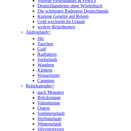
Vorteile Ferienhäuser & Fewo’s
Deutschlandreise ohne Wörterbuch
Die schönsten Badeseen Deutschlands
Kuriose Gesetze auf Reisen
Geld wechseln im Urlaub
weitere Reisethemen
Aktivurlaub
Ski
Tauchen
Golf
Radfahren
Surfurlaub
Wandern
Klettern
Wassersport
Camping
Reisekalender
nach Monaten
Brückentage
Valentinstag
Ostern
Sommerurlaub
Herbsturlaub
Winterurlaub
Silvesterreisen