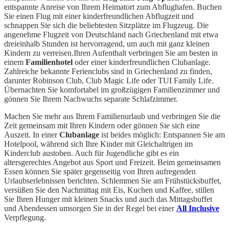
entspannte Anreise von Ihrem Heimatort zum Abflughafen. Buchen
Sie einen Flug mit einer kinderfreundlichen Abflugzeit und
schnappen Sie sich die beliebtesten Sitzplätze im Flugzeug. Die
angenehme Flugzeit von Deutschland nach Griechenland mit etwa
dreieinhalb Stunden ist hervorragend, um auch mit ganz kleinen
Kindern zu verreisen.Ihren Aufenthalt verbringen Sie am besten in
einem
Familienhotel
oder einer kinderfreundlichen Clubanlage.
Zahlreiche bekannte Ferienclubs sind in Griechenland zu finden,
darunter Robinson Club, Club Magic Life oder TUI Family Life.
Übernachten Sie komfortabel im großzügigen Familienzimmer und
gönnen Sie Ihrem Nachwuchs separate Schlafzimmer.
Machen Sie mehr aus Ihrem Familienurlaub und verbringen Sie die
Zeit gemeinsam mit Ihren Kindern oder gönnen Sie sich eine
Auszeit. In einer
Clubanlage
ist beides möglich: Entspannen Sie am
Hotelpool, während sich Ihre Kinder mit Gleichaltrigen im
Kinderclub austoben. Auch für Jugendliche gibt es ein
altersgerechtes Angebot aus Sport und Freizeit. Beim gemeinsamen
Essen können Sie später gegenseitig von Ihren aufregenden
Urlaubserlebnissen berichten. Schlemmen Sie am Frühstücksbuffet,
versüßen Sie den Nachmittag mit Eis, Kuchen und Kaffee, stillen
Sie Ihren Hunger mit kleinen Snacks und auch das Mittagsbuffet
und Abendessen umsorgen Sie in der Regel bei einer
All Inclusive
Verpflegung.