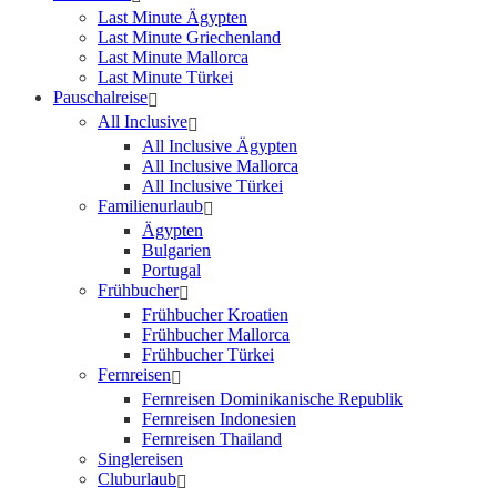
Last Minute Ägypten
Last Minute Griechenland
Last Minute Mallorca
Last Minute Türkei
Pauschalreise
All Inclusive
All Inclusive Ägypten
All Inclusive Mallorca
All Inclusive Türkei
Familienurlaub
Ägypten
Bulgarien
Portugal
Frühbucher
Frühbucher Kroatien
Frühbucher Mallorca
Frühbucher Türkei
Fernreisen
Fernreisen Dominikanische Republik
Fernreisen Indonesien
Fernreisen Thailand
Singlereisen
Cluburlaub