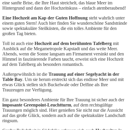
eine sanfte Brise, die Ihre Haut streichelt, das blaue Meer im
Hintergrund und dann der Hochzeitskuss – einfach atemberaubend!
Eine Hochzeit am Kap der Guten Hoffnung
steht wahrlich unter
einem guten Stern! Auch hier finden Sie wunderschöne Sandstrände
sowie spektakuläre Steilküsten, die ein tolles Ambiente für den
großen Tag bieten.
Toll ist auch eine
Hochzeit auf dem berühmten Tafelberg
mit
Ausblick auf die Megametropole Kapstadt und das weite Meer.
Abends, wenn die Sonne langsam am Firmament versinkt und den
Himmel in faszinierende Farben taucht, erweist sich eine Hochzeit
auf dem Tafelberg als besonders romantisch.
Außergewöhnlich ist die
Trauung auf einer Segelyacht in der
Table Bay
. Um sie herum erstreckt sich das endlose Meer und mit
etwas Glück stellen sich Buckelwale oder Delfine als Ihre
Trauzeugen zur Verfügung.
Ein ganz besonderes Ambiente für Ihre Trauung ist sicher auch der
imposante Greenpoint-Leuchtturm
, auf dem rechtsgültige
Trauungen möglich sind. Hier genießen Sie nicht nur die Aussicht
auf das große Glück, sondern auch auf die spektakuläre Landschaft
ringsum.