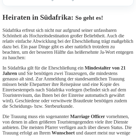
Heiraten in Südafrika:
So geht es!
Südafrika erfreut sich nicht nur aufgrund seiner unfassbaren
Schönheit als Hochzeitsdestination großer Beliebtheit. Auch die
relativ einfache Abwicklung bei der Eheschließung trägt maßgeblich
dazu bei. Ein paar Dinge gibt es aber natürlich trotzdem zu
beachten, um der besseren Hälfte das heißersehnte Ja-Wort entgegen
zu hauchen:
In Südafrika gilt für die Eheschließung ein
Mindestalter von 21
Jahren
und Sie benötigen zwei Trauzeugen, die mindestens
genauso alt sind. Zur Anmeldung der standesamtlichen Trauung
müssen beide Ehepartner ihre Reisepässe und eine Kopie des
Einreisestempels nach Südafrika vorlegen (befindet sich auf dem
Touristenvisum, das Ihnen bei der Einreise automatisch gewährt
wird). Geschiedene oder verwitwete Brautleute benötigen zudem
die Scheidungs- bzw. Sterbeurkunde.
Die Trauung muss ein sogenannter
Marriage Officer
vornehmen,
von denen in allen größeren Touristengegenden viele ihre Dienste
anbieten. Die meisten Pfarrer verfügen auch über diesen Status. Die
Trauung erfolgt an Ihrem
Wunschort
und dauert meist nur wenige