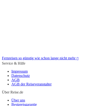
Nationalparkwoche in Südafrika mit kostenlosem Eintritt
Fernreisen so günstig wie schon lange nicht mehr
Service & Hilfe
Impressum
Datenschutz
AGB
AGB der Reiseveranstalter
Fernreisen so günstig wie schon lange nicht mehr
Über Reise.de
Über uns
Bestpreisgarantie