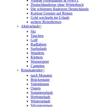
Vorteile Ferienhäuser & Fewo’s
Deutschlandreise ohne Wörterbuch
Die schönsten Badeseen Deutschlands
Kuriose Gesetze auf Reisen
Geld wechseln im Urlaub
weitere Reisethemen
Aktivurlaub
Ski
Tauchen
Golf
Radfahren
Surfurlaub
Wandern
Klettern
Wassersport
Camping
Reisekalender
nach Monaten
Brückentage
Valentinstag
Ostern
Sommerurlaub
Herbsturlaub
Winterurlaub
Silvesterreisen