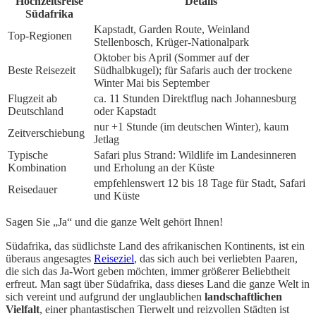
Hochzeitsreise
Details
Südafrika
Kapstadt, Garden Route, Weinland
Top-Regionen
Stellenbosch, Krüger-Nationalpark
Oktober bis April (Sommer auf der
Beste Reisezeit
Südhalbkugel); für Safaris auch der trockene
Winter Mai bis September
Flugzeit ab
ca. 11 Stunden Direktflug nach Johannesburg
Deutschland
oder Kapstadt
nur +1 Stunde (im deutschen Winter), kaum
Zeitverschiebung
Jetlag
Typische
Safari plus Strand: Wildlife im Landesinneren
Kombination
und Erholung an der Küste
empfehlenswert 12 bis 18 Tage für Stadt, Safari
Reisedauer
und Küste
Sagen Sie „Ja“ und die ganze Welt gehört Ihnen!
Südafrika, das südlichste Land des afrikanischen Kontinents, ist ein
überaus angesagtes
Reiseziel
, das sich auch bei verliebten Paaren,
die sich das Ja-Wort geben möchten, immer größerer Beliebtheit
erfreut. Man sagt über Südafrika, dass dieses Land die ganze Welt in
sich vereint und aufgrund der unglaublichen
landschaftlichen
Vielfalt
, einer phantastischen Tierwelt und reizvollen Städten ist