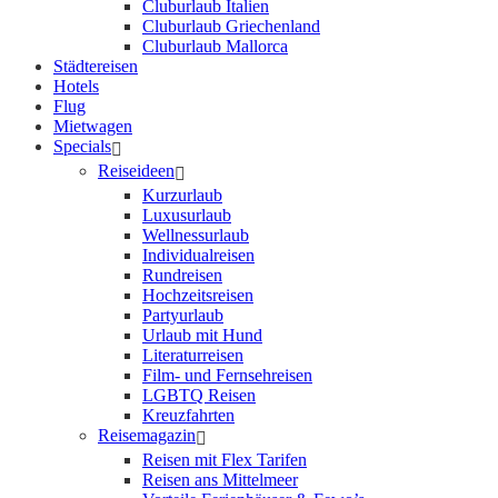
Cluburlaub Italien
Cluburlaub Griechenland
Cluburlaub Mallorca
Städtereisen
Hotels
Flug
Mietwagen
Specials
Reiseideen
Kurzurlaub
Luxusurlaub
Wellnessurlaub
Individualreisen
Rundreisen
Hochzeitsreisen
Partyurlaub
Urlaub mit Hund
Literaturreisen
Film- und Fernsehreisen
LGBTQ Reisen
Kreuzfahrten
Reisemagazin
Reisen mit Flex Tarifen
Reisen ans Mittelmeer