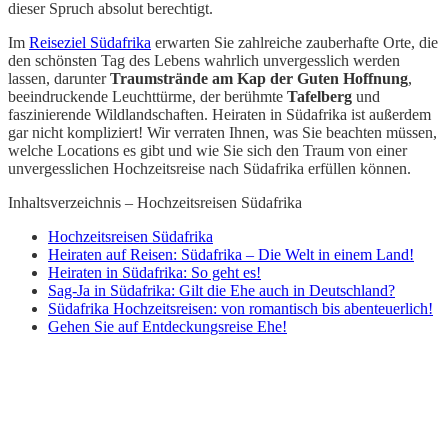
dieser Spruch absolut berechtigt.
Im
Reiseziel Südafrika
erwarten Sie zahlreiche zauberhafte Orte, die
den schönsten Tag des Lebens wahrlich unvergesslich werden
lassen, darunter
Traumstrände am Kap der Guten Hoffnung
,
beeindruckende Leuchttürme, der berühmte
Tafelberg
und
faszinierende Wildlandschaften. Heiraten in Südafrika ist außerdem
gar nicht kompliziert! Wir verraten Ihnen, was Sie beachten müssen,
welche Locations es gibt und wie Sie sich den Traum von einer
unvergesslichen Hochzeitsreise nach Südafrika erfüllen können.
Inhaltsverzeichnis – Hochzeitsreisen Südafrika
Hochzeitsreisen Südafrika
Heiraten auf Reisen: Südafrika – Die Welt in einem Land!
Heiraten in Südafrika: So geht es!
Sag-Ja in Südafrika: Gilt die Ehe auch in Deutschland?
Südafrika Hochzeitsreisen: von romantisch bis abenteuerlich!
Gehen Sie auf Entdeckungsreise Ehe!