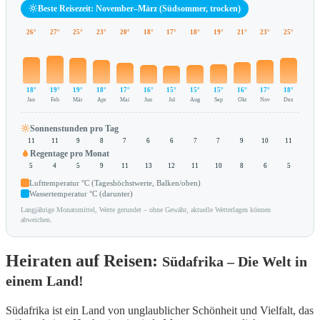
Beste Reisezeit: November–März (Südsommer, trocken)
26°
27°
25°
23°
20°
18°
17°
18°
19°
21°
23°
25°
18°
19°
19°
18°
17°
16°
15°
15°
15°
16°
17°
18°
Jan
Feb
Mär
Apr
Mai
Jun
Jul
Aug
Sep
Okt
Nov
Dez
Sonnenstunden pro Tag
11
11
9
8
7
6
6
7
7
9
10
11
Regentage pro Monat
5
4
5
9
11
13
12
11
10
8
6
5
Lufttemperatur °C (Tageshöchstwerte, Balken/oben)
Wassertemperatur °C (darunter)
Langjährige Monatsmittel, Werte gerundet – ohne Gewähr, aktuelle Wetterlagen können
abweichen.
Heiraten auf Reisen:
Südafrika – Die Welt in
einem Land!
Südafrika ist ein Land von unglaublicher Schönheit und Vielfalt, das