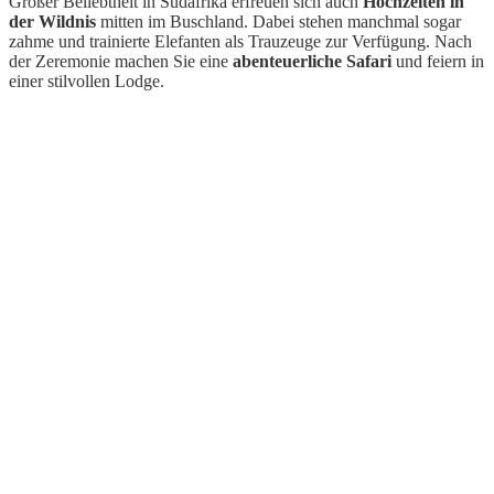
Großer Beliebtheit in Südafrika erfreuen sich auch
Hochzeiten in
der Wildnis
mitten im Buschland. Dabei stehen manchmal sogar
zahme und trainierte Elefanten als Trauzeuge zur Verfügung. Nach
der Zeremonie machen Sie eine
abenteuerliche Safari
und feiern in
einer stilvollen Lodge.