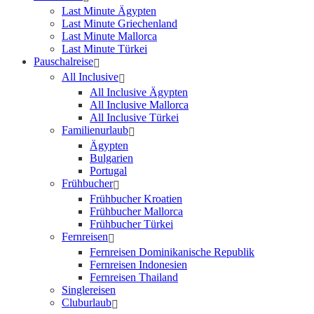
Last Minute Ägypten
Last Minute Griechenland
Last Minute Mallorca
Last Minute Türkei
Pauschalreise
All Inclusive
All Inclusive Ägypten
All Inclusive Mallorca
All Inclusive Türkei
Familienurlaub
Ägypten
Bulgarien
Portugal
Frühbucher
Frühbucher Kroatien
Frühbucher Mallorca
Frühbucher Türkei
Fernreisen
Fernreisen Dominikanische Republik
Fernreisen Indonesien
Fernreisen Thailand
Singlereisen
Cluburlaub