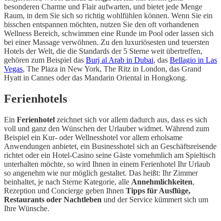
besonderen Charme und Flair aufwarten, und bietet jede Menge
Raum, in dem Sie sich so richtig wohlfühlen können. Wenn Sie ein
bisschen entspannen möchten, nutzen Sie den oft vorhandenen
Wellness Bereich, schwimmen eine Runde im Pool oder lassen sich
bei einer Massage verwöhnen. Zu den luxuriösesten und teuersten
Hotels der Welt, die die Standards der 5 Sterne weit übertreffen,
gehören zum Beispiel das
Burj al Arab in Dubai
, das
Bellagio in Las
Vegas
, The Plaza in New York, The Ritz in London, das Grand
Hyatt in Cannes oder das Mandarin Oriental in Hongkong.
Ferienhotels
Ein
Ferienhotel
zeichnet sich vor allem dadurch aus, dass es sich
voll und ganz den Wünschen der Urlauber widmet. Während zum
Beispiel ein Kur- oder Wellnesshotel vor allem erholsame
Anwendungen anbietet, ein Businesshotel sich an Geschäftsreisende
richtet oder ein Hotel-Casino seine Gäste vornehmlich am Spieltisch
unterhalten möchte, so wird Ihnen in einem Ferienhotel Ihr Urlaub
so angenehm wie nur möglich gestaltet. Das heißt: Ihr Zimmer
beinhaltet, je nach Sterne Kategorie, alle
Annehmlichkeiten
,
Rezeption und Concierge geben Ihnen
Tipps für Ausflüge,
Restaurants oder Nachtleben
und der Service kümmert sich um
Ihre Wünsche.