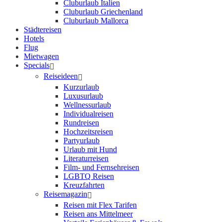
Cluburlaub Italien
Cluburlaub Griechenland
Cluburlaub Mallorca
Städtereisen
Hotels
Flug
Mietwagen
Specials
Reiseideen
Kurzurlaub
Luxusurlaub
Wellnessurlaub
Individualreisen
Rundreisen
Hochzeitsreisen
Partyurlaub
Urlaub mit Hund
Literaturreisen
Film- und Fernsehreisen
LGBTQ Reisen
Kreuzfahrten
Reisemagazin
Reisen mit Flex Tarifen
Reisen ans Mittelmeer