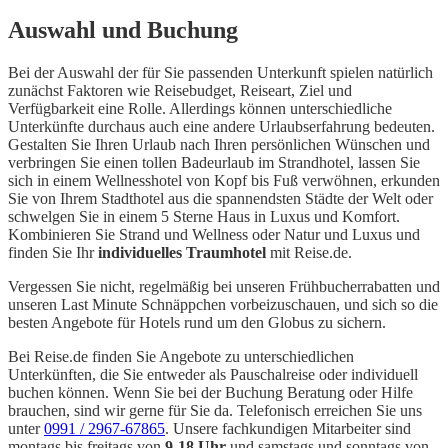
Auswahl und Buchung
Bei der Auswahl der für Sie passenden Unterkunft spielen natürlich
zunächst Faktoren wie Reisebudget, Reiseart, Ziel und
Verfügbarkeit eine Rolle. Allerdings können unterschiedliche
Unterkünfte durchaus auch eine andere Urlaubserfahrung bedeuten.
Gestalten Sie Ihren Urlaub nach Ihren persönlichen Wünschen und
verbringen Sie einen tollen Badeurlaub im Strandhotel, lassen Sie
sich in einem Wellnesshotel von Kopf bis Fuß verwöhnen, erkunden
Sie von Ihrem Stadthotel aus die spannendsten Städte der Welt oder
schwelgen Sie in einem 5 Sterne Haus in Luxus und Komfort.
Kombinieren Sie Strand und Wellness oder Natur und Luxus und
finden Sie Ihr
individuelles Traumhotel
mit Reise.de.
Vergessen Sie nicht, regelmäßig bei unseren Frühbucherrabatten und
unseren Last Minute Schnäppchen vorbeizuschauen, und sich so die
besten Angebote für Hotels rund um den Globus zu sichern.
Bei Reise.de finden Sie Angebote zu unterschiedlichen
Unterkünften, die Sie entweder als Pauschalreise oder individuell
buchen können. Wenn Sie bei der Buchung Beratung oder Hilfe
brauchen, sind wir gerne für Sie da. Telefonisch erreichen Sie uns
unter
0991 / 2967-67865
. Unsere fachkundigen Mitarbeiter sind
montags bis freitags von
9-18 Uhr
und samstags und sonntags von