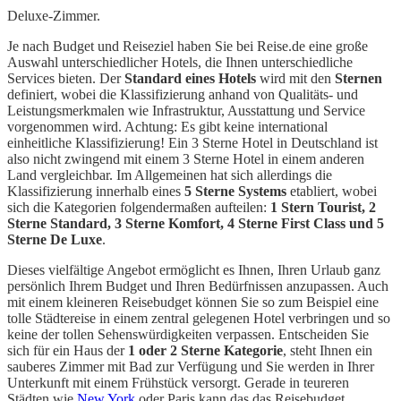
Deluxe-Zimmer.
Je nach Budget und Reiseziel haben Sie bei Reise.de eine große
Auswahl unterschiedlicher Hotels, die Ihnen unterschiedliche
Services bieten. Der
Standard eines Hotels
wird mit den
Sternen
definiert, wobei die Klassifizierung anhand von Qualitäts- und
Leistungsmerkmalen wie Infrastruktur, Ausstattung und Service
vorgenommen wird. Achtung: Es gibt keine international
einheitliche Klassifizierung! Ein 3 Sterne Hotel in Deutschland ist
also nicht zwingend mit einem 3 Sterne Hotel in einem anderen
Land vergleichbar. Im Allgemeinen hat sich allerdings die
Klassifizierung innerhalb eines
5 Sterne Systems
etabliert, wobei
sich die Kategorien folgendermaßen aufteilen:
1 Stern Tourist, 2
Sterne Standard, 3 Sterne Komfort, 4 Sterne First Class und 5
Sterne De Luxe
.
Dieses vielfältige Angebot ermöglicht es Ihnen, Ihren Urlaub ganz
persönlich Ihrem Budget und Ihren Bedürfnissen anzupassen. Auch
mit einem kleineren Reisebudget können Sie so zum Beispiel eine
tolle Städtereise in einem zentral gelegenen Hotel verbringen und so
keine der tollen Sehenswürdigkeiten verpassen. Entscheiden Sie
sich für ein Haus der
1 oder 2 Sterne Kategorie
, steht Ihnen ein
sauberes Zimmer mit Bad zur Verfügung und Sie werden in Ihrer
Unterkunft mit einem Frühstück versorgt. Gerade in teureren
Städten wie
New York
oder Paris kann das das Reisebudget