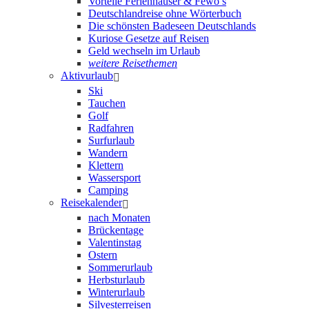
Vorteile Ferienhäuser & Fewo’s
Deutschlandreise ohne Wörterbuch
Die schönsten Badeseen Deutschlands
Kuriose Gesetze auf Reisen
Geld wechseln im Urlaub
weitere Reisethemen
Aktivurlaub
Ski
Tauchen
Golf
Radfahren
Surfurlaub
Wandern
Klettern
Wassersport
Camping
Reisekalender
nach Monaten
Brückentage
Valentinstag
Ostern
Sommerurlaub
Herbsturlaub
Winterurlaub
Silvesterreisen