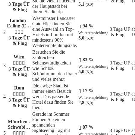
Sie die vielen Facetten
& Flug
1
3 Tage ÜF
5,1
(6,0)
der Hauptstadt bei
& Flug
Ihrem Städtetrip.
Westminster Lancaster
London -
Gate Hier finden Sie
Ealing (E…
94 %
eine Auswahl an Top-
3 Tage ÜF
a
2
Weiterempfehlung
Hotels in London mit
& Flug
1
3 Tage ÜF
5,0
(6,0)
mindestens 90%
& Flug
Weiterempfehlungsrate.
Besuchen Sie die
Wien
zahlreichen
83 %
Sehenswürdigkeiten
3 Tage ÜF
a
3
Weiterempfehlung
wie Schloß
& Flug
1
3 Tage ÜF
5,0
(6,0)
Schönbrunn, den Prater
& Flug
und vieles mehr.t
Die ewige Stadt ist
Rom
17 %
immer einen Besuch
3 Tage ÜF
a
4
wert. Das passende
Weiterempfehlung
& Flug
1
3 Tage ÜF
Hotel dazu finden Sie
2,8
(6,0)
& Flug
hier.t
Gerade im Sommer
können Sie einen
München -
spannenden
Schwabi…
87 %
Sightseeing Tag mit
3 Tage ÜF
a
5
Weiterempfehlung