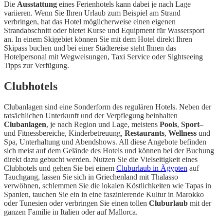
Die
Ausstattung
eines Ferienhotels kann dabei je nach Lage
variieren. Wenn Sie Ihren Urlaub zum Beispiel am Strand
verbringen, hat das Hotel möglicherweise einen eigenen
Strandabschnitt oder bietet Kurse und Equipment für Wassersport
an. In einem Skigebiet können Sie mit dem Hotel direkt Ihren
Skipass buchen und bei einer Städtereise steht Ihnen das
Hotelpersonal mit Wegweisungen, Taxi Service oder Sightseeing
Tipps zur Verfügung.
Clubhotels
Clubanlagen sind eine Sonderform des regulären Hotels. Neben der
tatsächlichen Unterkunft und der Verpflegung beinhalten
Clubanlagen
, je nach Region und Lage, meistens
Pools
,
Sport
–
und Fitnessbereiche, Kinderbetreuung,
Restaurants
,
Wellness
und
Spa, Unterhaltung und Abendshows. All diese Angebote befinden
sich meist auf dem Gelände des Hotels und können bei der Buchung
direkt dazu gebucht werden. Nutzen Sie die Vielseitigkeit eines
Clubhotels und gehen Sie bei einem
Cluburlaub in Ägypten
auf
Tauchgang, lassen Sie sich in Griechenland mit Thalasso
verwöhnen, schlemmen Sie die lokalen Köstlichkeiten wie Tapas in
Spanien, tauchen Sie ein in eine faszinierende Kultur in Marokko
oder Tunesien oder verbringen Sie einen tollen
Cluburlaub
mit der
ganzen Familie in Italien oder auf Mallorca.