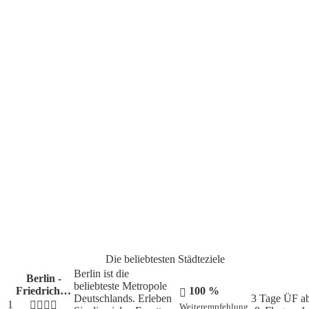
Die aktuellen Lieblingsziele unserer Kunden
Die beliebtesten Städteziele
Berlin ist die
Berlin -
beliebteste Metropole
Friedrich…
100 %
Deutschlands. Erleben
3 Tage ÜF
a
1
Weiterempfehlung