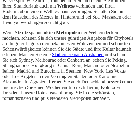
Wassersport wie Surfen, Tauchen oder Schnorcheln. Sie können
Ihren Strandurlaub auch mit
Wellness
verbinden und Ihren
Badeurlaub in einem Wellnesshaus verbringen. Schalten Sie mit
dem Rauschen des Meeres im Hintergrund bei Spa, Massagen oder
Beautyanwendungen so richtig ab.
Wenn Sie die spannendsten
Metropolen
der Welt entdecken
möchten, schauen Sie sich unsere günstigen Angebote für Cityhotels
an. In guter Lage zu den bekanntesten Wahrzeichen und schönsten
Sehenswürdigkeiten können Sie die Städte und ihre Kultur hautnah
erleben. Machen Sie eine
Städtereise nach Australien
und schauen
Sie sich Sydney, Melbourne oder Canberra an, sehen Sie Peking,
Shanghai oder Hongkong in China, Rom, Mailand oder Neapel in
Italien, Madrid und Barcelona in Spanien, New York, Las Vegas
oder Los Angeles in den Vereinigten Staaten oder Kairo und
Alexandria in Ägypten. Lernen Sie auch Deutschland besser kennen
und machen Sie einen Wochenendtrip nach Berlin, Köln oder
Dresden. Unsere Hotelauswahl bringt Sie in die schönsten,
romantischsten und pulsierendsten Metropolen der Welt.