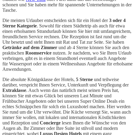
schonen und Sie haben mehr für spannende Unternehmungen in der
Tasche.
Die meisten Urlauber entscheiden sich für ein Hotel der
3 oder 4
Sterne Kategorie
. Sowohl für einen Städtetrip als auch für etwa
einen erholsamen Strandurlaub können Sie hier mit umfangreichem,
freundlichem Service rechnen. Die Rezeption ist fast rund um die
Uhr besetzt und steht Ihnen mit Rat und Tat zur Seite. Sie haben
Getränke auf dem Zimmer
und ab 4 Sterne können Sie auch den
praktischen
Roomservice
nutzen. Je nachdem, wo Sie Ihren Urlaub
verbringen, gibt es in einem Strandhotel eventuell auch Angebote
für Wassersport oder in einem Wellnesshaus Angebote für erholsame
Anwendungen.
Die absolute Königsklasse der Hotels,
5 Sterne
und teilweise
darüber, verspricht Ihnen Service, Unterkunft und Verpflegung der
Extraklasse
. Auch wenn das natürlich meist seinen Preis hat,
können Sie mit etwas Glück bei unseren Last Minute und
Frühbucher Angeboten oder bei unseren Super Online Deals ein
echtes Schnäppchen für solch ein Luxushotel machen. Hier werden
Sie rund um die Uhr verwöhnt. Die Küche versorgt Sie, wann auch
immer Sie wollen, mit lokalen und internationalen Köstlichkeiten
und Rezeption und
Concierge
lesen Ihnen die Wünsche von den
Augen ab. Ihr Zimmer oder Ihre Suite ist stilvoll und modern
eingerichtet, wobei
Luxus Design Hotels
mit einem ganz