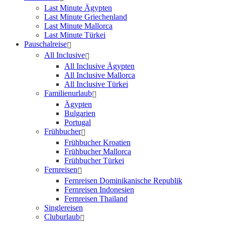
Last Minute Ägypten
Last Minute Griechenland
Last Minute Mallorca
Last Minute Türkei
Pauschalreise
All Inclusive
All Inclusive Ägypten
All Inclusive Mallorca
All Inclusive Türkei
Familienurlaub
Ägypten
Bulgarien
Portugal
Frühbucher
Frühbucher Kroatien
Frühbucher Mallorca
Frühbucher Türkei
Fernreisen
Fernreisen Dominikanische Republik
Fernreisen Indonesien
Fernreisen Thailand
Singlereisen
Cluburlaub