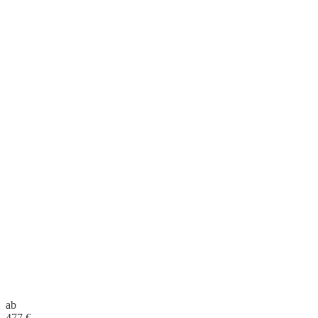
ab
477
€