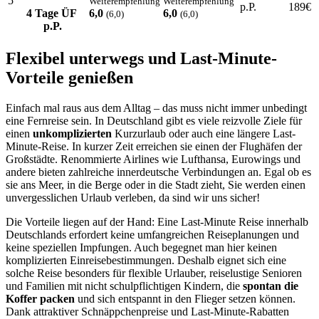
5
Weiterempfehlung
Weiterempfehlung
p.P.
189
€
4 Tage ÜF
6,0
6,0
(6,0)
(6,0)
p.P.
Flexibel unterwegs und Last-Minute-
Vorteile genießen
Einfach mal raus aus dem Alltag – das muss nicht immer unbedingt
eine Fernreise sein. In Deutschland gibt es viele reizvolle Ziele für
einen
unkomplizierten
Kurzurlaub oder auch eine längere Last-
Minute-Reise. In kurzer Zeit erreichen sie einen der Flughäfen der
Großstädte. Renommierte Airlines wie Lufthansa, Eurowings und
andere bieten zahlreiche innerdeutsche Verbindungen an. Egal ob es
sie ans Meer, in die Berge oder in die Stadt zieht, Sie werden einen
unvergesslichen Urlaub verleben, da sind wir uns sicher!
Die Vorteile liegen auf der Hand: Eine Last-Minute Reise innerhalb
Deutschlands erfordert keine umfangreichen Reiseplanungen und
keine speziellen Impfungen. Auch begegnet man hier keinen
komplizierten Einreisebestimmungen. Deshalb eignet sich eine
solche Reise besonders für flexible Urlauber, reiselustige Senioren
und Familien mit nicht schulpflichtigen Kindern, die
spontan die
Koffer packen
und sich entspannt in den Flieger setzen können.
Dank attraktiver Schnäppchenpreise und Last-Minute-Rabatten