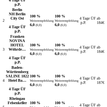
4 Tage ÜF
p.P.
Berlin
NH Berlin
100 %
100 %
City Ost
4 Tage ÜF
ab
2
Weiterempfehlung
Weiterempfehlung
p.P.
184
€
6,0
6,0
(6,0)
(6,0)
4 Tage ÜF
p.P.
Franken
NOVINA
HOTEL
100 %
100 %
4 Tage ÜF
ab
3
Wöhrde…
Weiterempfehlung
Weiterempfehlung
p.P.
184
€
6,0
6,0
(6,0)
(6,0)
4 Tage ÜF
p.P.
Baden-
Württemberg
SALINE 1822
100 %
100 %
4 Tage ÜF
ab
4
Hotel Ba…
Weiterempfehlung
Weiterempfehlung
p.P.
187
€
6,0
6,0
(6,0)
(6,0)
4 Tage ÜF
p.P.
Rheingau
Felsenkeller
100 %
100 %
4 Tage ÜF
ab