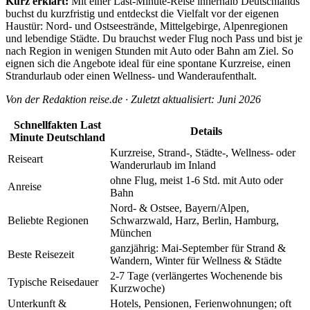
Kurz erklärt:
Mit einer Last-Minute-Reise innerhalb Deutschlands
buchst du kurzfristig und entdeckst die Vielfalt vor der eigenen
Haustür: Nord- und Ostseestrände, Mittelgebirge, Alpenregionen
und lebendige Städte. Du brauchst weder Flug noch Pass und bist je
nach Region in wenigen Stunden mit Auto oder Bahn am Ziel. So
eignen sich die Angebote ideal für eine spontane Kurzreise, einen
Strandurlaub oder einen Wellness- und Wanderaufenthalt.
Von der Redaktion reise.de · Zuletzt aktualisiert: Juni 2026
Schnellfakten Last
Details
Minute Deutschland
Kurzreise, Strand-, Städte-, Wellness- oder
Reiseart
Wanderurlaub im Inland
ohne Flug, meist 1-6 Std. mit Auto oder
Anreise
Bahn
Nord- & Ostsee, Bayern/Alpen,
Beliebte Regionen
Schwarzwald, Harz, Berlin, Hamburg,
München
ganzjährig: Mai-September für Strand &
Beste Reisezeit
Wandern, Winter für Wellness & Städte
2-7 Tage (verlängertes Wochenende bis
Typische Reisedauer
Kurzwoche)
Unterkunft &
Hotels, Pensionen, Ferienwohnungen; oft