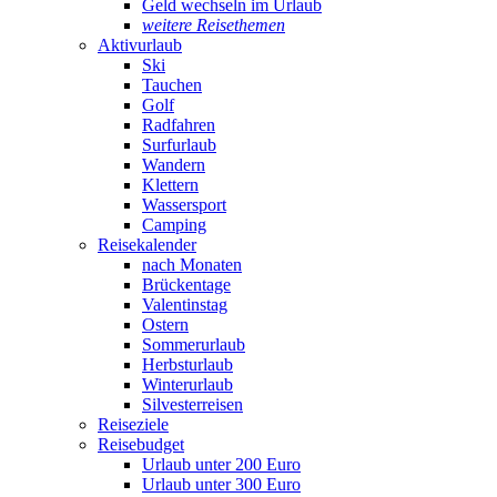
Geld wechseln im Urlaub
weitere Reisethemen
Aktivurlaub
Ski
Tauchen
Golf
Radfahren
Surfurlaub
Wandern
Klettern
Wassersport
Camping
Reisekalender
nach Monaten
Brückentage
Valentinstag
Ostern
Sommerurlaub
Herbsturlaub
Winterurlaub
Silvesterreisen
Reiseziele
Reisebudget
Urlaub unter 200 Euro
Urlaub unter 300 Euro