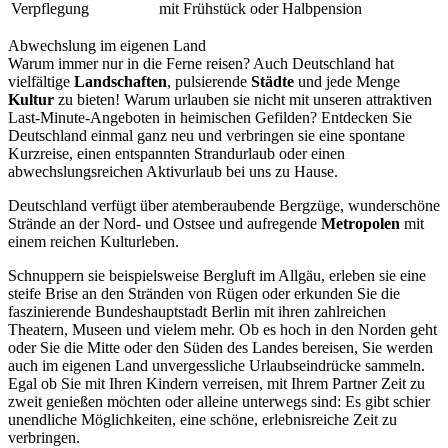
Verpflegung
mit Frühstück oder Halbpension
Abwechslung im eigenen Land
Warum immer nur in die Ferne reisen? Auch Deutschland hat
vielfältige
Landschaften
, pulsierende
Städte
und jede Menge
Kultur
zu bieten! Warum urlauben sie nicht mit unseren attraktiven
Last-Minute-Angeboten in heimischen Gefilden? Entdecken Sie
Deutschland einmal ganz neu und verbringen sie eine spontane
Kurzreise, einen entspannten Strandurlaub oder einen
abwechslungsreichen Aktivurlaub bei uns zu Hause.
Deutschland verfügt über atemberaubende Bergzüge, wunderschöne
Strände an der Nord- und Ostsee und aufregende
Metropolen
mit
einem reichen Kulturleben.
Schnuppern sie beispielsweise Bergluft im Allgäu, erleben sie eine
steife Brise an den Stränden von Rügen oder erkunden Sie die
faszinierende Bundeshauptstadt Berlin mit ihren zahlreichen
Theatern, Museen und vielem mehr. Ob es hoch in den Norden geht
oder Sie die Mitte oder den Süden des Landes bereisen, Sie werden
auch im eigenen Land unvergessliche Urlaubseindrücke sammeln.
Egal ob Sie mit Ihren Kindern verreisen, mit Ihrem Partner Zeit zu
zweit genießen möchten oder alleine unterwegs sind: Es gibt schier
unendliche Möglichkeiten, eine schöne, erlebnisreiche Zeit zu
verbringen.