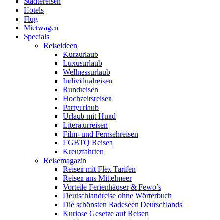
Städtereisen
Hotels
Flug
Mietwagen
Specials
Reiseideen
Kurzurlaub
Luxusurlaub
Wellnessurlaub
Individualreisen
Rundreisen
Hochzeitsreisen
Partyurlaub
Urlaub mit Hund
Literaturreisen
Film- und Fernsehreisen
LGBTQ Reisen
Kreuzfahrten
Reisemagazin
Reisen mit Flex Tarifen
Reisen ans Mittelmeer
Vorteile Ferienhäuser & Fewo’s
Deutschlandreise ohne Wörterbuch
Die schönsten Badeseen Deutschlands
Kuriose Gesetze auf Reisen