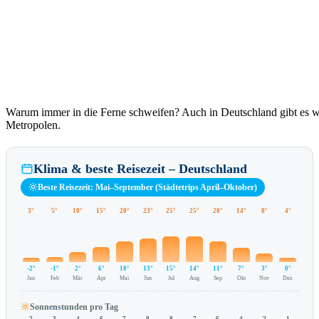
Warum immer in die Ferne schweifen? Auch in Deutschland gibt es 
Metropolen.
Klima & beste Reisezeit – Deutschland
Beste Reisezeit: Mai–September (Städtetrips April–Oktober)
3°
5°
10°
15°
20°
23°
25°
25°
20°
14°
8°
4°
-2°
-1°
2°
6°
10°
13°
15°
14°
11°
7°
3°
0°
Jan
Feb
Mär
Apr
Mai
Jun
Jul
Aug
Sep
Okt
Nov
Dez
Sonnenstunden pro Tag
2
3
4
6
7
8
8
7
6
4
2
1