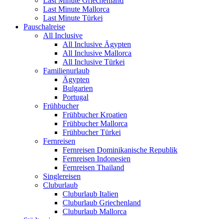
Last Minute Griechenland
Last Minute Mallorca
Last Minute Türkei
Pauschalreise
All Inclusive
All Inclusive Ägypten
All Inclusive Mallorca
All Inclusive Türkei
Familienurlaub
Ägypten
Bulgarien
Portugal
Frühbucher
Frühbucher Kroatien
Frühbucher Mallorca
Frühbucher Türkei
Fernreisen
Fernreisen Dominikanische Republik
Fernreisen Indonesien
Fernreisen Thailand
Singlereisen
Cluburlaub
Cluburlaub Italien
Cluburlaub Griechenland
Cluburlaub Mallorca