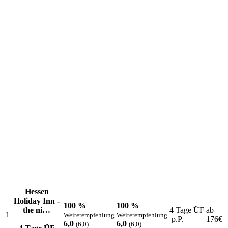
Die aktuellen Lieblingsziele unserer Kunden
Hessen
Holiday Inn -
100 %
100 %
the ni…
4 Tage ÜF
ab
1
Weiterempfehlung
Weiterempfehlung
p.P.
176
€
6,0
6,0
(6,0)
(6,0)