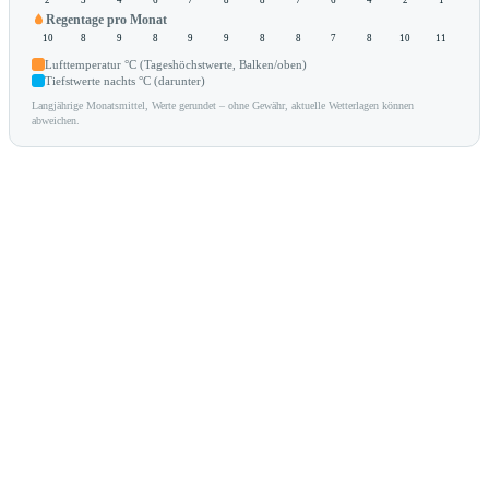
Regentage pro Monat
10
8
9
8
9
9
8
8
7
8
10
11
Lufttemperatur °C (Tageshöchstwerte, Balken/oben)
Tiefstwerte nachts °C (darunter)
Langjährige Monatsmittel, Werte gerundet – ohne Gewähr, aktuelle Wetterlagen können
abweichen.