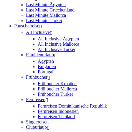
Last Minute Ägypten
Last Minute Griechenland
Last Minute Mallorca
Last Minute Türkei
Pauschalreise
All Inclusive
All Inclusive Ägypten
All Inclusive Mallorca
All Inclusive Türkei
Familienurlaub
Ägypten
Bulgarien
Portugal
Frühbucher
Frühbucher Kroatien
Frühbucher Mallorca
Frühbucher Türkei
Fernreisen
Fernreisen Dominikanische Republik
Fernreisen Indonesien
Fernreisen Thailand
Singlereisen
Cluburlaub