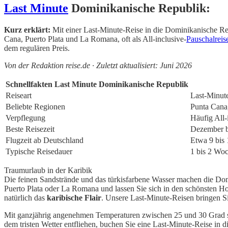
Last Minute
Dominikanische Republik:
Kurz erklärt:
Mit einer Last-Minute-Reise in die Dominikanische Rep
Cana, Puerto Plata und La Romana, oft als All-inclusive-
Pauschalreis
dem regulären Preis.
Von der Redaktion reise.de · Zuletzt aktualisiert: Juni 2026
Schnellfakten Last Minute Dominikanische Republik
Reiseart
Last-Minute
Beliebte Regionen
Punta Cana
Verpflegung
Häufig All-
Beste Reisezeit
Dezember bi
Flugzeit ab Deutschland
Etwa 9 bis 
Typische Reisedauer
1 bis 2 Wo
Traumurlaub in der Karibik
Die feinen Sandstrände und das türkisfarbene Wasser machen die Dom
Puerto Plata oder La Romana und lassen Sie sich in den schönsten H
natürlich das
karibische Flair
. Unsere Last-Minute-Reisen bringen Si
Mit ganzjährig angenehmen Temperaturen zwischen 25 und 30 Grad s
dem tristen Wetter entfliehen, buchen Sie eine Last-Minute-Reise in 