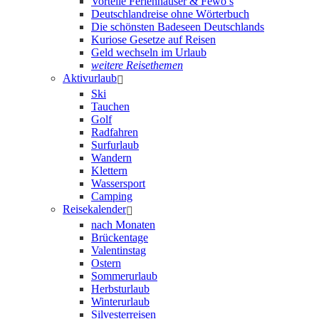
Vorteile Ferienhäuser & Fewo’s
Deutschlandreise ohne Wörterbuch
Die schönsten Badeseen Deutschlands
Kuriose Gesetze auf Reisen
Geld wechseln im Urlaub
weitere Reisethemen
Aktivurlaub
Ski
Tauchen
Golf
Radfahren
Surfurlaub
Wandern
Klettern
Wassersport
Camping
Reisekalender
nach Monaten
Brückentage
Valentinstag
Ostern
Sommerurlaub
Herbsturlaub
Winterurlaub
Silvesterreisen