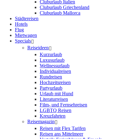
Cluburlaub Italien
Cluburlaub Griechenland
Cluburlaub Mallorca
Städtereisen
Hotels
Flug
Mietwagen
Specials
Reiseideen
Kurzurlaub
Luxusurlaub
Wellnessurlaub
Individualreisen
Rundreisen
Hochzeitsreisen
Partyurlaub
Urlaub mit Hund
Literaturreisen
Film- und Fernsehreisen
LGBTQ Reisen
Kreuzfahrten
Reisemagazin
Reisen mit Flex Tarifen
Reisen ans Mittelmeer