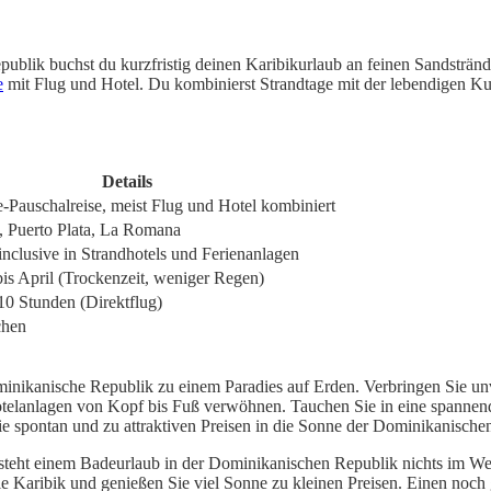
ublik buchst du kurzfristig deinen Karibikurlaub an feinen Sandstränd
e
mit Flug und Hotel. Du kombinierst Strandtage mit der lebendigen Kul
Details
-Pauschalreise, meist Flug und Hotel kombiniert
, Puerto Plata, La Romana
inclusive in Strandhotels und Ferienanlagen
s April (Trockenzeit, weniger Regen)
10 Stunden (Direktflug)
chen
inikanische Republik zu einem Paradies auf Erden. Verbringen Sie unv
otelanlagen von Kopf bis Fuß verwöhnen. Tauchen Sie in eine spannen
e spontan und zu attraktiven Preisen in die Sonne der Dominikanische
teht einem Badeurlaub in der Dominikanischen Republik nichts im We
die Karibik und genießen Sie viel Sonne zu kleinen Preisen. Einen noc