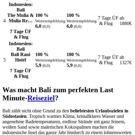
Indonesien:
Bali
The Mulia &
100 %
100 %
7 Tage ÜF
ab
4
Mulia Re…
Weiterempfehlung
Weiterempfehlung
& Flug
1880
€
6,0
6,0
(6,0)
(6,0)
7 Tage ÜF
& Flug
Indonesien:
Bali
Bali Rani
100 %
100 %
7 Tage ÜF
ab
5
Hotel
Weiterempfehlung
Weiterempfehlung
& Flug
1327
€
5,9
5,9
(6,0)
(6,0)
7 Tage ÜF
& Flug
Was macht Bali zum perfekten Last
Minute-
Reiseziel
?
Bali zählt nicht ohne Grund zu den
beliebtesten Urlaubszielen in
Südostasien
. Tropisch warmes Klima, kristallklares Wasser und
angenehme Badetemperaturen, endlose Strände mit ganz feinem,
weißen Sand sowie malerischen Kokospalmen machen die
indonesische Insel das ganze Jahr hindurch zu einem lohnenswerten