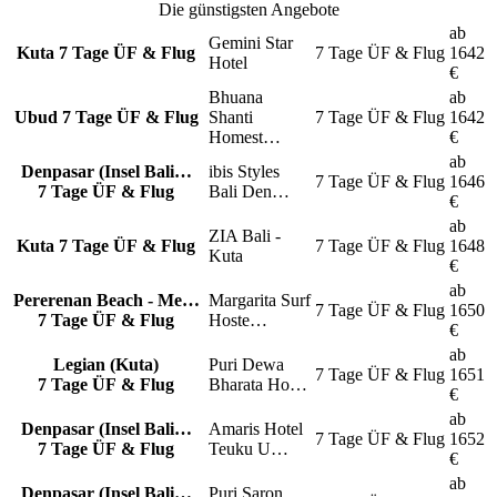
Die günstigsten Angebote
ab
Gemini Star
Kuta
7 Tage ÜF & Flug
7 Tage
ÜF & Flug
1642
Hotel
€
Bhuana
ab
Ubud
7 Tage ÜF & Flug
Shanti
7 Tage
ÜF & Flug
1642
Homest…
€
ab
Denpasar (Insel Bali…
ibis Styles
7 Tage
ÜF & Flug
1646
7 Tage ÜF & Flug
Bali Den…
€
ab
ZIA Bali -
Kuta
7 Tage ÜF & Flug
7 Tage
ÜF & Flug
1648
Kuta
€
ab
Pererenan Beach - Me…
Margarita Surf
7 Tage
ÜF & Flug
1650
7 Tage ÜF & Flug
Hoste…
€
ab
Legian (Kuta)
Puri Dewa
7 Tage
ÜF & Flug
1651
7 Tage ÜF & Flug
Bharata Ho…
€
ab
Denpasar (Insel Bali…
Amaris Hotel
7 Tage
ÜF & Flug
1652
7 Tage ÜF & Flug
Teuku U…
€
ab
Denpasar (Insel Bali…
Puri Saron