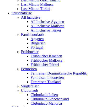
Last Minute Griechenland
Last Minute Mallorca
Last Minute Türkei
Pauschalreise
All Inclusive
All Inclusive Ägypten
All Inclusive Mallorca
All Inclusive Türkei
Familienurlaub
Ägypten
Bulgarien
Portugal
Frühbucher
Frühbucher Kroatien
Frühbucher Mallorca
Frühbucher Türkei
Fernreisen
Fernreisen Dominikanische Republik
Fernreisen Indonesien
Fernreisen Thailand
Singlereisen
Cluburlaub
Cluburlaub Italien
Cluburlaub Griechenland
Cluburlaub Mallorca