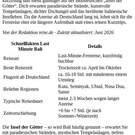
kurzfristig und meist günstiger auf der indonesischen „Insel der
Götter“. Dich erwarten paradiesische Strände, kunstvolle
Tempelanlagen, dichter Dschungel und das berühmte balinesische
Inselleben. Da die Anreise ab Deutschland lang ist, lohnt sich für die
Fernreise eher ein längerer Aufenthalt statt eines reinen Kurztrips.
Von der Redaktion reise.de · Zuletzt aktualisiert: Juni 2026
Schnellfakten Last
Details
Minute Bali
Last-Minute-Fernreise, kurzfristig
Reiseart
buchbar
Beste Reisezeit
Trockenzeit ca. April bis Oktober
ca. 16-18 Std. mit mindestens einem
Flugzeit ab Deutschland
Umstieg
Kuta, Seminyak, Ubud, Nusa Dua,
Beliebte Regionen
Sanur
meist 2-3 Wochen wegen langer
Typische Reisedauer
Anreise
+6 bis +7 Std. (je nach
Zeitverschiebung
Sommer-/Winterzeit)
Die
Insel der Götter
– so wird Bali häufig genannt – erwartet Sie
mit paradiesischen Stränden, mystischen Tempelanlagen, tiefem