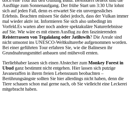
doch eine Tour auf den Gunung Batur. Besonders beliebt sind die
Ausflüge zum Sonnenaufgang. Der frühe Start um 3:30 Uhr lohnt
sich auf jeden Fall, denn es erwartet Sie ein unvergessliches
Erlebnis. Beachten müssen Sie dabei jedoch, dass der Vulkan immer
mal wieder aktiv ist. Informieren Sie sich also unbedingt im
Vorfeld.Es warten aber noch andere spektakuläre Naturerlebnisse
auf Sie. Wie wäre es mit einem Ausflug zu den faszinierenden
Reisterrassen von Tegalalang oder Jatiluwih
? Die Areale sind
nicht umsonst ins UNESCO-Weltkulturerbe aufgenommen worden.
Bei einer geführten Tour erfahren Sie, wie die Balinesen ihr
Grundnahrungsmittel anbauen und mühevoll ernten.
Tierliebhaber lassen sich einen Abstecher zum
Monkey Forest in
Ubud
ganz bestimmt nicht entgehen. Hier lassen sich putzige
Javaneraffen in ihrem freien Lebensraum beobachten –
Berührungsängste sollten Sie hier allerdings nicht haben, denn die
Tiere schauen schon mal gerne nach, ob Sie vielleicht eine Leckerei
mitgebracht haben.