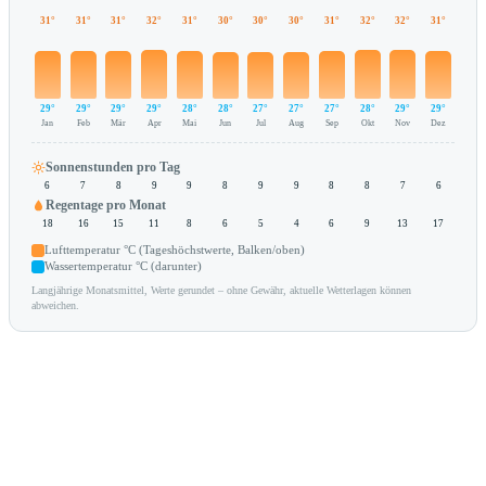
31°
31°
31°
32°
31°
30°
30°
30°
31°
32°
32°
31°
29°
29°
29°
29°
28°
28°
27°
27°
27°
28°
29°
29°
Jan
Feb
Mär
Apr
Mai
Jun
Jul
Aug
Sep
Okt
Nov
Dez
Sonnenstunden pro Tag
6
7
8
9
9
8
9
9
8
8
7
6
Regentage pro Monat
18
16
15
11
8
6
5
4
6
9
13
17
Lufttemperatur °C (Tageshöchstwerte, Balken/oben)
Wassertemperatur °C (darunter)
Langjährige Monatsmittel, Werte gerundet – ohne Gewähr, aktuelle Wetterlagen können
abweichen.