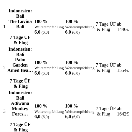
Indonesien:
Bali
The Lovina
100 %
100 %
7 Tage ÜF
ab
1
Bali
Weiterempfehlung
Weiterempfehlung
& Flug
1446
€
6,0
6,0
(6,0)
(6,0)
7 Tage ÜF
& Flug
Indonesien:
Bali
Palm
100 %
100 %
Garden
7 Tage ÜF
ab
2
Weiterempfehlung
Weiterempfehlung
Amed Bea…
& Flug
1554
€
6,0
6,0
(6,0)
(6,0)
7 Tage ÜF
& Flug
Indonesien:
Bali
Adiwana
100 %
100 %
Monkey
7 Tage ÜF
ab
3
Weiterempfehlung
Weiterempfehlung
Fores…
& Flug
1642
€
6,0
6,0
(6,0)
(6,0)
7 Tage ÜF
& Flug