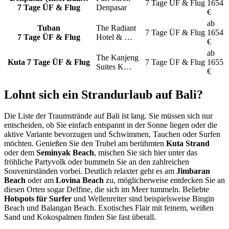
7 Tage
ÜF & Flug
1654
7 Tage ÜF & Flug
Denpasar
€
ab
Tuban
The Radiant
7 Tage
ÜF & Flug
1654
7 Tage ÜF & Flug
Hotel & …
€
ab
The Kanjeng
Kuta
7 Tage ÜF & Flug
7 Tage
ÜF & Flug
1655
Suites K…
€
Lohnt sich ein Strandurlaub auf Bali?
Die Liste der Traumstrände auf Bali ist lang. Sie müssen sich nur
entscheiden, ob Sie einfach entspannt in der Sonne liegen oder die
aktive Variante bevorzugen und Schwimmen, Tauchen oder Surfen
möchten. Genießen Sie den Trubel am berühmten
Kuta Strand
oder dem
Seminyak Beach
, mischen Sie sich hier unter das
fröhliche Partyvolk oder bummeln Sie an den zahlreichen
Souvenirständen vorbei. Deutlich relaxter geht es am
Jimbaran
Beach
oder am
Lovina Beach
zu, möglicherweise entdecken Sie an
diesen Orten sogar Delfine, die sich im Meer tummeln. Beliebte
Hotspots für Surfer
und Wellenreiter sind beispielsweise Bingin
Beach und Balangan Beach. Exotisches Flair mit feinem, weißen
Sand und Kokospalmen finden Sie fast überall.