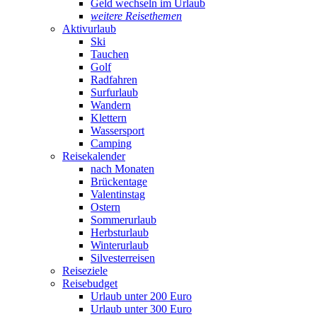
Geld wechseln im Urlaub
weitere Reisethemen
Aktivurlaub
Ski
Tauchen
Golf
Radfahren
Surfurlaub
Wandern
Klettern
Wassersport
Camping
Reisekalender
nach Monaten
Brückentage
Valentinstag
Ostern
Sommerurlaub
Herbsturlaub
Winterurlaub
Silvesterreisen
Reiseziele
Reisebudget
Urlaub unter 200 Euro
Urlaub unter 300 Euro