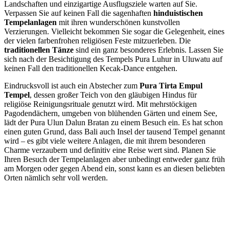
Landschaften und einzigartige Ausflugsziele warten auf Sie.
Verpassen Sie auf keinen Fall die sagenhaften
hinduistischen
Tempelanlagen
mit ihren wunderschönen kunstvollen
Verzierungen. Vielleicht bekommen Sie sogar die Gelegenheit, eines
der vielen farbenfrohen religiösen Feste mitzuerleben. Die
traditionellen Tänze
sind ein ganz besonderes Erlebnis. Lassen Sie
sich nach der Besichtigung des Tempels Pura Luhur in Uluwatu auf
keinen Fall den traditionellen Kecak-Dance entgehen.
Eindrucksvoll ist auch ein Abstecher zum
Pura Tirta Empul
Tempel
, dessen großer Teich von den gläubigen Hindus für
religiöse Reinigungsrituale genutzt wird. Mit mehrstöckigen
Pagodendächern, umgeben von blühenden Gärten und einem See,
lädt der Pura Ulun Dalun Bratan zu einem Besuch ein. Es hat schon
einen guten Grund, dass Bali auch Insel der tausend Tempel genannt
wird – es gibt viele weitere Anlagen, die mit ihrem besonderen
Charme verzaubern und definitiv eine Reise wert sind. Planen Sie
Ihren Besuch der Tempelanlagen aber unbedingt entweder ganz früh
am Morgen oder gegen Abend ein, sonst kann es an diesen beliebten
Orten nämlich sehr voll werden.