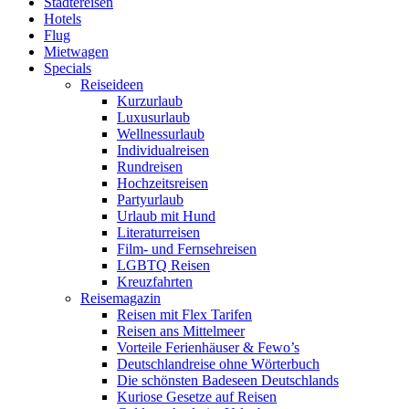
Städtereisen
Hotels
Flug
Mietwagen
Specials
Reiseideen
Kurzurlaub
Luxusurlaub
Wellnessurlaub
Individualreisen
Rundreisen
Hochzeitsreisen
Partyurlaub
Urlaub mit Hund
Literaturreisen
Film- und Fernsehreisen
LGBTQ Reisen
Kreuzfahrten
Reisemagazin
Reisen mit Flex Tarifen
Reisen ans Mittelmeer
Vorteile Ferienhäuser & Fewo’s
Deutschlandreise ohne Wörterbuch
Die schönsten Badeseen Deutschlands
Kuriose Gesetze auf Reisen