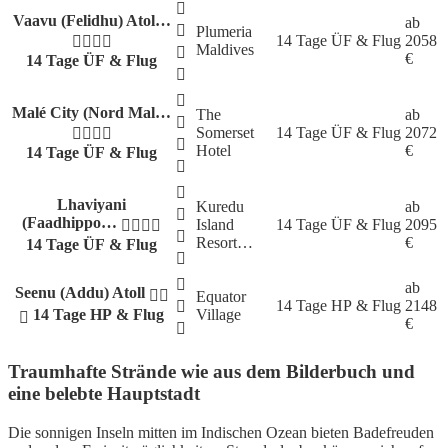
Vaavu (Felidhu) Atol…
ab
Plumeria
14 Tage
ÜF & Flug
2058
Maldives
€
14 Tage ÜF & Flug
Malé City (Nord Mal…
The
ab
Somerset
14 Tage
ÜF & Flug
2072
Hotel
€
14 Tage ÜF & Flug
Lhaviyani
Kuredu
ab
(Faadhippo…
Island
14 Tage
ÜF & Flug
2095
Resort…
€
14 Tage ÜF & Flug
ab
Seenu (Addu) Atoll
Equator
14 Tage
HP & Flug
2148
14 Tage HP & Flug
Village
€
Traumhafte Strände wie aus dem Bilderbuch und
eine belebte Hauptstadt
Die sonnigen Inseln mitten im Indischen Ozean bieten Badefreuden