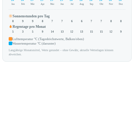
Jan
Feb
Mär
Apr
Mai
Jun
Jul
Aug
Sep
Okt
Nov
Dez
Sonnenstunden pro Tag
8
9
9
8
7
7
6
6
7
7
8
8
Regentage pro Monat
5
3
5
9
14
13
12
13
15
15
12
9
Lufttemperatur °C (Tageshöchstwerte, Balken/oben)
Wassertemperatur °C (darunter)
Langjährige Monatsmittel, Werte gerundet – ohne Gewähr, aktuelle Wetterlagen können
abweichen.