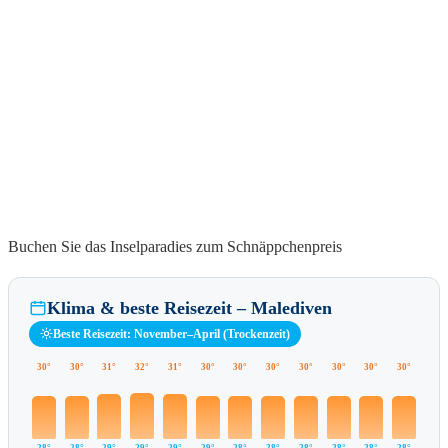
Buchen Sie das Inselparadies zum Schnäppchenpreis
Klima & beste Reisezeit – Malediven
Beste Reisezeit: November–April (Trockenzeit)
30°
30°
31°
32°
31°
30°
30°
30°
30°
30°
30°
30°
28°
28°
29°
29°
29°
29°
28°
28°
28°
28°
28°
28°