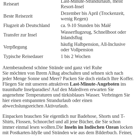
Last-Minute-Strandurlaub, meist
Reiseart
Resort-Insel
Dezember bis April (Trockenzeit,
Beste Reisezeit
wenig Regen)
Flugzeit ab Deutschland
ca. 9-10 Stunden bis Malé
Wasserflugzeug, Schnellboot oder
Transfer zur Insel
Inlandsflug
häufig Halbpension, All-Inclusive
Verpflegung
oder Vollpension
Typische Reisedauer
1 bis 2 Wochen
Atemberaubend schöne Strände und ganz viel Ruhe
Sie möchten von Ihrem Alltag abschalten und sehnen sich nach
jeder Menge Sonne und Meer? Packen Sie doch einfach Ihre Koffer.
Fliegen Sie mit unseren attraktiven
Last-Minute-Angeboten
ins
traumhafte Inselparadies! Auf den Malediven erwarten Sie
angenehme Temperaturen und türkisblaues Wasser. Verbringen Sie
hier einen entspannten Strandurlaub oder einen
abwechslungsreichen Aktivurlaub.
Einpacken brauchen Sie eigentlich nur Badehose, Shorts und T-
Shirts, Flossen, Schnorchel und all jene Bücher, die Sie schon
immer einmal lesen wollten.Die
Inseln im Indischen Ozean
locken
mit Postkarten-Idylle und Stränden wie aus dem Bilderbuch. Feiner,