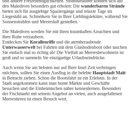
und andere Freizeitmöglichkeiten. Strandurlauber können sich auf
den Malediven besonders gut erholen: Die
wunderbaren Strände
bieten sich für ausgiebige Spaziergänge und relaxte Tage im
Liegestuhl an. Schmökern Sie in Ihrer Lieblingslektüre, während Sie
Sonnenstrahlen und Meeresluft genießen.
Die Malediven werden Sie mit ihren traumhaften Ansichten und
ihrer Ruhe verzaubern.
Entdecken Sie
Korallenriffe
und die atemberaubende
Unterwasserwelt
bei Fahrten mit dem Glasbodenboot oder tauchen
Sie einfach mal so richtig ab! Die Vielfalt an Meeresbewohnern ist
groß und so sammeln Sie einzigartige Urlaubseindrücke.
Auch wenn Sie am liebsten nur auf Ihrer Insel Zeit verbringen
möchten, sollten Sie einen Ausflug in die belebte
Hauptstadt Malé
in Betracht ziehen. Schon die Bootsfahrt ist ein Erlebnis. In der
Stadt angekommen kann man bunte Märkte und Geschäfte
besuchen und die Einheimischen näher kennenlernen. Besonders
der Fischmarkt mit seinem Angebot an vielen, auch ausgefallenen
Meerestieren ist einen Besuch wert.