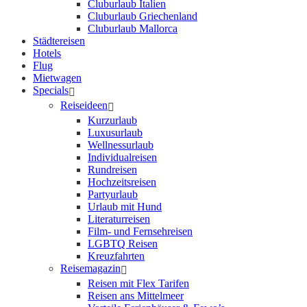
Cluburlaub Italien
Cluburlaub Griechenland
Cluburlaub Mallorca
Städtereisen
Hotels
Flug
Mietwagen
Specials
Reiseideen
Kurzurlaub
Luxusurlaub
Wellnessurlaub
Individualreisen
Rundreisen
Hochzeitsreisen
Partyurlaub
Urlaub mit Hund
Literaturreisen
Film- und Fernsehreisen
LGBTQ Reisen
Kreuzfahrten
Reisemagazin
Reisen mit Flex Tarifen
Reisen ans Mittelmeer