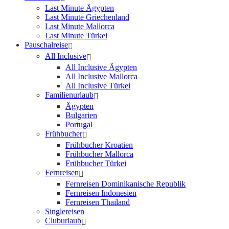
Last Minute Ägypten
Last Minute Griechenland
Last Minute Mallorca
Last Minute Türkei
Pauschalreise
All Inclusive
All Inclusive Ägypten
All Inclusive Mallorca
All Inclusive Türkei
Familienurlaub
Ägypten
Bulgarien
Portugal
Frühbucher
Frühbucher Kroatien
Frühbucher Mallorca
Frühbucher Türkei
Fernreisen
Fernreisen Dominikanische Republik
Fernreisen Indonesien
Fernreisen Thailand
Singlereisen
Cluburlaub