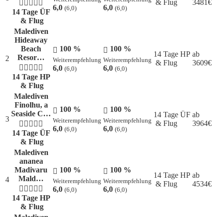
& Flug
3481
€
6,0
6,0
(6,0)
(6,0)
14 Tage ÜF
& Flug
Malediven
Hideaway
Beach
100 %
100 %
14 Tage HP
ab
Resor…
2
Weiterempfehlung
Weiterempfehlung
& Flug
3609
€
6,0
6,0
(6,0)
(6,0)
14 Tage HP
& Flug
Malediven
Finolhu, a
100 %
100 %
Seaside C…
14 Tage ÜF
ab
3
Weiterempfehlung
Weiterempfehlung
& Flug
3964
€
6,0
6,0
(6,0)
(6,0)
14 Tage ÜF
& Flug
Malediven
ananea
Madivaru
100 %
100 %
14 Tage HP
ab
Mald…
4
Weiterempfehlung
Weiterempfehlung
& Flug
4534
€
6,0
6,0
(6,0)
(6,0)
14 Tage HP
& Flug