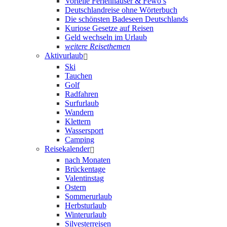
Vorteile Ferienhäuser & Fewo’s
Deutschlandreise ohne Wörterbuch
Die schönsten Badeseen Deutschlands
Kuriose Gesetze auf Reisen
Geld wechseln im Urlaub
weitere Reisethemen
Aktivurlaub
Ski
Tauchen
Golf
Radfahren
Surfurlaub
Wandern
Klettern
Wassersport
Camping
Reisekalender
nach Monaten
Brückentage
Valentinstag
Ostern
Sommerurlaub
Herbsturlaub
Winterurlaub
Silvesterreisen