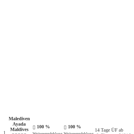
Die aktuellen Lieblingsziele unserer Kunden
Malediven
Ayada
100 %
100 %
Maldives
14 Tage ÜF
ab
1
Weiterempfehlung
Weiterempfehlung