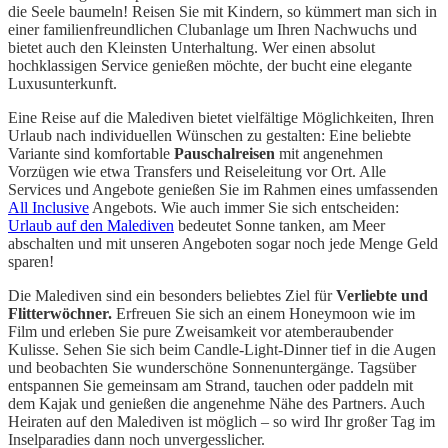
die Seele baumeln! Reisen Sie mit Kindern, so kümmert man sich in
einer familienfreundlichen Clubanlage um Ihren Nachwuchs und
bietet auch den Kleinsten Unterhaltung. Wer einen absolut
hochklassigen Service genießen möchte, der bucht eine elegante
Luxusunterkunft.
Eine Reise auf die Malediven bietet vielfältige Möglichkeiten, Ihren
Urlaub nach individuellen Wünschen zu gestalten: Eine beliebte
Variante sind komfortable
Pauschalreisen
mit angenehmen
Vorzügen wie etwa Transfers und Reiseleitung vor Ort. Alle
Services und Angebote genießen Sie im Rahmen eines umfassenden
All Inclusive
Angebots. Wie auch immer Sie sich entscheiden:
Urlaub auf den Malediven
bedeutet Sonne tanken, am Meer
abschalten und mit unseren Angeboten sogar noch jede Menge Geld
sparen!
Die Malediven sind ein besonders beliebtes Ziel für
Verliebte und
Flitterwöchner.
Erfreuen Sie sich an einem Honeymoon wie im
Film und erleben Sie pure Zweisamkeit vor atemberaubender
Kulisse. Sehen Sie sich beim Candle-Light-Dinner tief in die Augen
und beobachten Sie wunderschöne Sonnenuntergänge. Tagsüber
entspannen Sie gemeinsam am Strand, tauchen oder paddeln mit
dem Kajak und genießen die angenehme Nähe des Partners. Auch
Heiraten auf den Malediven ist möglich – so wird Ihr großer Tag im
Inselparadies dann noch unvergesslicher.