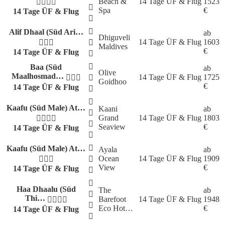
Beach &
14 Tage
ÜF & Flug
1523
Spa
€
14 Tage ÜF & Flug
Alif Dhaal (Süd Ari…
ab
Dhiguveli
14 Tage
ÜF & Flug
1603
Maldives
€
14 Tage ÜF & Flug
Baa (Süd
ab
Olive
Maalhosmad…
14 Tage
ÜF & Flug
1725
Goidhoo
€
14 Tage ÜF & Flug
Kaafu (Süd Male) At…
Kaani
ab
Grand
14 Tage
ÜF & Flug
1803
Seaview
€
14 Tage ÜF & Flug
Kaafu (Süd Male) At…
Ayala
ab
Ocean
14 Tage
ÜF & Flug
1909
View
€
14 Tage ÜF & Flug
Haa Dhaalu (Süd
The
ab
Thi…
Barefoot
14 Tage
ÜF & Flug
1948
Eco Hot…
€
14 Tage ÜF & Flug