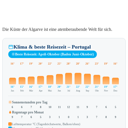
Die Küste der Algarve ist eine atemberaubende Welt für sich.
Klima & beste Reisezeit – Portugal
Beste Reisezeit: April–Oktober (Baden Juni–Oktober)
16°
17°
19°
20°
22°
25°
28°
28°
26°
23°
19°
16°
16°
15°
16°
17°
18°
20°
21°
22°
22°
21°
19°
17°
Jan
Feb
Mär
Apr
Mai
Jun
Jul
Aug
Sep
Okt
Nov
Dez
Sonnenstunden pro Tag
6
6
7
8
10
11
12
11
9
7
6
5
Regentage pro Monat
9
7
6
5
3
1
0
1
3
7
8
9
Lufttemperatur °C (Tageshöchstwerte, Balken/oben)