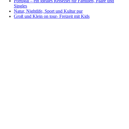
Portugal – ein ideales Reiseziel für Familien, Paare und
Singles
Natur, Nightlife, Sport und Kultur pur
Groß und Klein on tour- Freizeit mit Kids