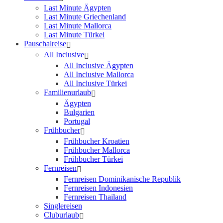
Last Minute Ägypten
Last Minute Griechenland
Last Minute Mallorca
Last Minute Türkei
Pauschalreise
All Inclusive
All Inclusive Ägypten
All Inclusive Mallorca
All Inclusive Türkei
Familienurlaub
Ägypten
Bulgarien
Portugal
Frühbucher
Frühbucher Kroatien
Frühbucher Mallorca
Frühbucher Türkei
Fernreisen
Fernreisen Dominikanische Republik
Fernreisen Indonesien
Fernreisen Thailand
Singlereisen
Cluburlaub