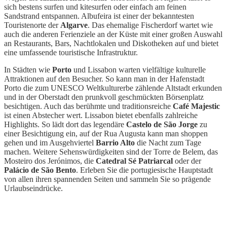
sich bestens surfen und kitesurfen oder einfach am feinen
Sandstrand entspannen. Albufeira ist einer der bekanntesten
Touristenorte der
Algarve
. Das ehemalige Fischerdorf wartet wie
auch die anderen Ferienziele an der Küste mit einer großen Auswahl
an Restaurants, Bars, Nachtlokalen und Diskotheken auf und bietet
eine umfassende touristische Infrastruktur.
In Städten wie
Porto
und Lissabon warten vielfältige kulturelle
Attraktionen auf den Besucher. So kann man in der Hafenstadt
Porto die zum UNESCO Weltkulturerbe zählende Altstadt erkunden
und in der Oberstadt den prunkvoll geschmückten Börsenplatz
besichtigen. Auch das berühmte und traditionsreiche
Café Majestic
ist einen Abstecher wert. Lissabon bietet ebenfalls zahlreiche
Highlights. So lädt dort das legendäre
Castelo de São Jorge
zu
einer Besichtigung ein, auf der Rua Augusta kann man shoppen
gehen und im Ausgehviertel
Barrio Alto
die Nacht zum Tage
machen. Weitere Sehenswürdigkeiten sind der Torre de Belem, das
Mosteiro dos Jerónimos, die
Catedral Sé Patriarcal
oder der
Palácio de São Bento
. Erleben Sie die portugiesische Hauptstadt
von allen ihren spannenden Seiten und sammeln Sie so prägende
Urlaubseindrücke.