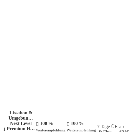
Die aktuellen Lieblingsziele unserer Kunden
Lissabon &
Umgebun…
Next Level
100 %
100 %
7 Tage ÜF
ab
Premium H…
1
Weiterempfehlung
Weiterempfehlung
& Flug
694
€