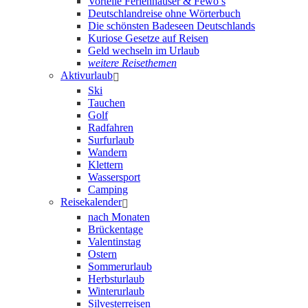
Vorteile Ferienhäuser & Fewo’s
Deutschlandreise ohne Wörterbuch
Die schönsten Badeseen Deutschlands
Kuriose Gesetze auf Reisen
Geld wechseln im Urlaub
weitere Reisethemen
Aktivurlaub
Ski
Tauchen
Golf
Radfahren
Surfurlaub
Wandern
Klettern
Wassersport
Camping
Reisekalender
nach Monaten
Brückentage
Valentinstag
Ostern
Sommerurlaub
Herbsturlaub
Winterurlaub
Silvesterreisen