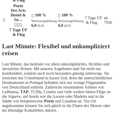
& Flug
Porto
Des Arts
Hostel &
100 %
100 %
7 Tage ÜF
ab
Su…
5
Weiterempfehlung
Weiterempfehlung
& Flug
793
€
6,0
6,0
(6,0)
(6,0)
7 Tage ÜF
& Flug
Last Minute: Flexibel und unkompliziert
reisen
Last Minute, das bedeutet vor allem unkompliziertes, flexibles und
stressfreies Reisen. Mit unseren Angeboten sind Sie nicht nur
komfortabel, sondern auch noch besonders günstig unterwegs. Sie
erreichen das Urlaubsland in kurzer Zeit, denn die unterschiedlichen
Destinationen in Portugal befinden sich nur wenige Flugstunden
von Deutschland entfernt. Zahlreiche renommierte Airlines wie
Lufthansa,
TAP
, TUIfly, Condor und viele weitere bieten Flüge an
die Algarve, auf Inseln wie die Azoren oder Madeira und in die
Städte wie beispielsweise
Porto
und Lissabon an. Vor Ort
angekommen können Sie sich gleich in die Fluten des Meeres oder
ins lebendige Kulturleben stürzen.