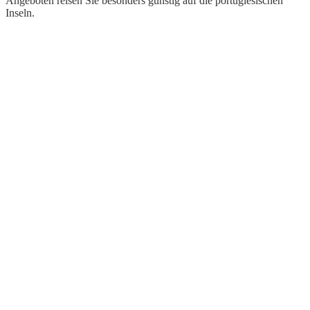
Angeboten reisen Sie besonders günstig auf die portugiesischen
Inseln.