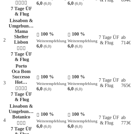
6,0
6,0
(6,0)
(6,0)
7 Tage ÜF
& Flug
Lissabon &
Umgebun…
Mama
100 %
100 %
Shelter
7 Tage ÜF
ab
2
Weiterempfehlung
Weiterempfehlung
Lisbon
& Flug
714
€
6,0
6,0
(6,0)
(6,0)
7 Tage ÜF
& Flug
Porto
Oca Bom
Successo
100 %
100 %
7 Tage ÜF
ab
Hot…
3
Weiterempfehlung
Weiterempfehlung
& Flug
765
€
6,0
6,0
(6,0)
(6,0)
7 Tage ÜF
& Flug
Lissabon &
Umgebun…
100 %
100 %
Botanico
7 Tage ÜF
ab
4
Weiterempfehlung
Weiterempfehlung
& Flug
773
€
6,0
6,0
(6,0)
(6,0)
7 Tage ÜF