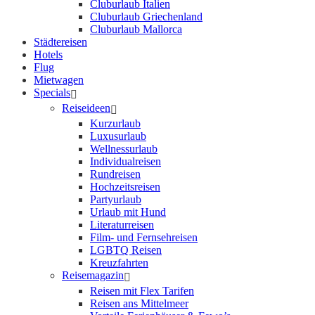
Cluburlaub Italien
Cluburlaub Griechenland
Cluburlaub Mallorca
Städtereisen
Hotels
Flug
Mietwagen
Specials
Reiseideen
Kurzurlaub
Luxusurlaub
Wellnessurlaub
Individualreisen
Rundreisen
Hochzeitsreisen
Partyurlaub
Urlaub mit Hund
Literaturreisen
Film- und Fernsehreisen
LGBTQ Reisen
Kreuzfahrten
Reisemagazin
Reisen mit Flex Tarifen
Reisen ans Mittelmeer