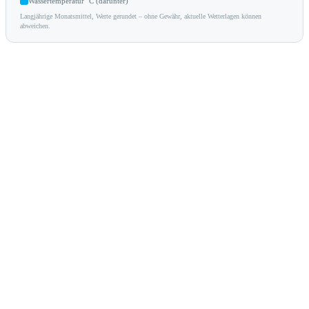
Wassertemperatur °C (darunter)
Langjährige Monatsmittel, Werte gerundet – ohne Gewähr, aktuelle Wetterlagen können
abweichen.