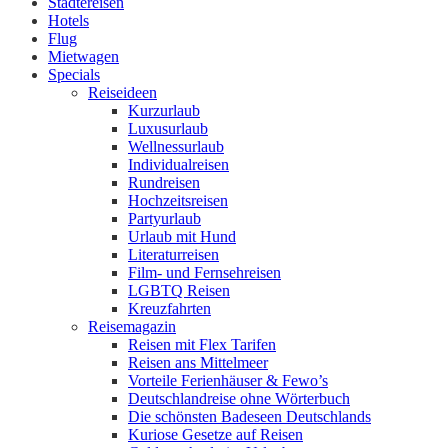
Städtereisen
Hotels
Flug
Mietwagen
Specials
Reiseideen
Kurzurlaub
Luxusurlaub
Wellnessurlaub
Individualreisen
Rundreisen
Hochzeitsreisen
Partyurlaub
Urlaub mit Hund
Literaturreisen
Film- und Fernsehreisen
LGBTQ Reisen
Kreuzfahrten
Reisemagazin
Reisen mit Flex Tarifen
Reisen ans Mittelmeer
Vorteile Ferienhäuser & Fewo’s
Deutschlandreise ohne Wörterbuch
Die schönsten Badeseen Deutschlands
Kuriose Gesetze auf Reisen