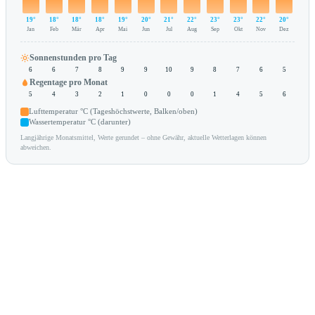
19°
18°
18°
18°
19°
20°
21°
22°
23°
23°
22°
20°
Jan
Feb
Mär
Apr
Mai
Jun
Jul
Aug
Sep
Okt
Nov
Dez
Sonnenstunden pro Tag
6
6
7
8
9
9
10
9
8
7
6
5
Regentage pro Monat
5
4
3
2
1
0
0
0
1
4
5
6
Lufttemperatur °C (Tageshöchstwerte, Balken/oben)
Wassertemperatur °C (darunter)
Langjährige Monatsmittel, Werte gerundet – ohne Gewähr, aktuelle Wetterlagen können
abweichen.