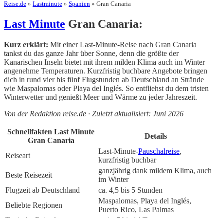
Reise.de
»
Lastminute
»
Spanien
» Gran Canaria
Last Minute
Gran Canaria:
Kurz erklärt:
Mit einer Last-Minute-Reise nach Gran Canaria
tankst du das ganze Jahr über Sonne, denn die größte der
Kanarischen Inseln bietet mit ihrem milden Klima auch im Winter
angenehme Temperaturen. Kurzfristig buchbare Angebote bringen
dich in rund vier bis fünf Flugstunden ab Deutschland an Strände
wie Maspalomas oder Playa del Inglés. So entfliehst du dem tristen
Winterwetter und genießt Meer und Wärme zu jeder Jahreszeit.
Von der Redaktion reise.de · Zuletzt aktualisiert: Juni 2026
Schnellfakten Last Minute
Details
Gran Canaria
Last-Minute-
Pauschalreise
,
Reiseart
kurzfristig buchbar
ganzjährig dank mildem Klima, auch
Beste Reisezeit
im Winter
Flugzeit ab Deutschland
ca. 4,5 bis 5 Stunden
Maspalomas, Playa del Inglés,
Beliebte Regionen
Puerto Rico, Las Palmas