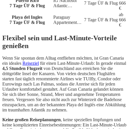
Puerto Rico
IG Nachosol
7 Tage
ÜF & Flug
666
7 Tage ÜF & Flug
Atlantic…
€
ab
Playa del Ingles
Paraguay
7 Tage
ÜF & Flug
666
7 Tage ÜF & Flug
Appartement…
€
Flexibel sein und Last-Minute-Vorteile
genießen
Wenn Sie spontan dem Alltag entfliehen möchten, ist Gran Canaria
ein ideales
Reiseziel
für einen Last-Minute-Urlaub: In gerade einmal
4,5 Stunden Flugzeit
von Deutschland aus erreichen Sie die
drittgrößte Insel der Kanaren. Von vielen deutschen Flughäfen
starten fast täglich renommierte Airlines wie TUIfly, Condor oder
Eurowings nach Las Palmas, sodass die Anreise sich für jeden
Urlauber komfortabel gestaltet. Auf Gran Canaria gelandet können
Sie sich über Sonne, Strand, Meer und angenehme Temperaturen
freuen. Vergessen Sie also nicht auch zur Winterzeit die Badehose
einzupacken, um an der bekannten Playa del Inglés eine Abkühlung
im traumhaften Atlantik zu nehmen.
Keine großen Reiseplanungen
, keine speziellen Impfungen und
keine komplizierten Einreisebestimmungen: Ein Last-Minute-Urlaub