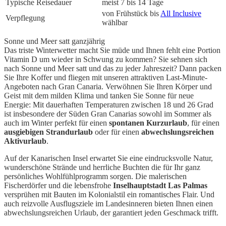
Typische Reisedauer
meist 7 bis 14 Tage
von Frühstück bis
All Inclusive
Verpflegung
wählbar
Sonne und Meer satt ganzjährig
Das triste Winterwetter macht Sie müde und Ihnen fehlt eine Portion
Vitamin D um wieder in Schwung zu kommen? Sie sehnen sich
nach Sonne und Meer satt und das zu jeder Jahreszeit? Dann packen
Sie Ihre Koffer und fliegen mit unseren attraktiven Last-Minute-
Angeboten nach Gran Canaria. Verwöhnen Sie Ihren Körper und
Geist mit dem milden Klima und tanken Sie Sonne für neue
Energie: Mit dauerhaften Temperaturen zwischen 18 und 26 Grad
ist insbesondere der Süden Gran Canarias sowohl im Sommer als
auch im Winter perfekt für einen
spontanen Kurzurlaub
, für einen
ausgiebigen Strandurlaub
oder für einen
abwechslungsreichen
Aktivurlaub
.
Auf der Kanarischen Insel erwartet Sie eine eindrucksvolle Natur,
wunderschöne Strände und herrliche Buchten die für Ihr ganz
persönliches Wohlfühlprogramm sorgen. Die malerischen
Fischerdörfer und die lebensfrohe
Inselhauptstadt Las Palmas
versprühen mit Bauten im Kolonialstil ein romantisches Flair. Und
auch reizvolle Ausflugsziele im Landesinneren bieten Ihnen einen
abwechslungsreichen Urlaub, der garantiert jeden Geschmack trifft.