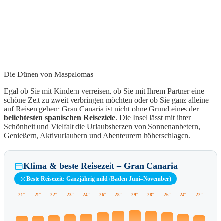
Die Dünen von Maspalomas
Egal ob Sie mit Kindern verreisen, ob Sie mit Ihrem Partner eine
schöne Zeit zu zweit verbringen möchten oder ob Sie ganz alleine
auf Reisen gehen: Gran Canaria ist nicht ohne Grund eines der
beliebtesten spanischen Reiseziele
. Die Insel lässt mit ihrer
Schönheit und Vielfalt die Urlaubsherzen von Sonnenanbetern,
Genießern, Aktivurlaubern und Abenteurern höherschlagen.
Klima & beste Reisezeit – Gran Canaria
Beste Reisezeit: Ganzjährig mild (Baden Juni–November)
21°
21°
22°
23°
24°
26°
28°
29°
28°
26°
24°
22°