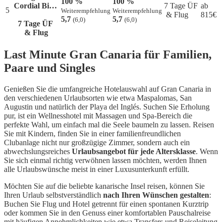
100 %
100 %
Cordial Bi…
7 Tage ÜF
ab
5
Weiterempfehlung
Weiterempfehlung
& Flug
815
€
5,7
5,7
(6,0)
(6,0)
7 Tage ÜF
& Flug
Last Minute Gran Canaria für Familien,
Paare und Singles
Genießen Sie die umfangreiche Hotelauswahl auf Gran Canaria in
den verschiedenen Urlaubsorten wie etwa Maspalomas, San
Augustin und natürlich der Playa del Inglés. Suchen Sie Erholung
pur, ist ein Wellnesshotel mit Massagen und Spa-Bereich die
perfekte Wahl, um einfach mal die Seele baumeln zu lassen. Reisen
Sie mit Kindern, finden Sie in einer familienfreundlichen
Clubanlage nicht nur großzügige Zimmer, sondern auch ein
abwechslungsreiches
Urlaubsangebot für jede Altersklasse
. Wenn
Sie sich einmal richtig verwöhnen lassen möchten, werden Ihnen
alle Urlaubswünsche meist in einer Luxusunterkunft erfüllt.
Möchten Sie auf die beliebte kanarische Insel reisen, können Sie
Ihren Urlaub selbstverständlich
nach Ihren Wünschen gestalten
:
Buchen Sie Flug und Hotel getrennt für einen spontanen Kurztrip
oder kommen Sie in den Genuss einer komfortablen Pauschalreise
mit häufigen Annehmlichkeiten wie etwa Transfers und Reiseleitung