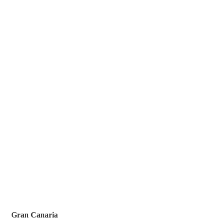
Die aktuellen Lieblingsziele unserer Kunden
Gran Canaria