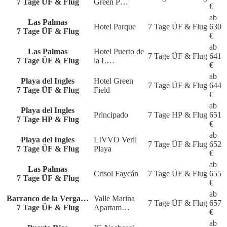
7 Tage ÜF & Flug
Green P…
€
ab
Las Palmas
Hotel Parque
7 Tage
ÜF & Flug
630
7 Tage ÜF & Flug
€
ab
Las Palmas
Hotel Puerto de
7 Tage
ÜF & Flug
641
7 Tage ÜF & Flug
la L…
€
ab
Playa del Ingles
Hotel Green
7 Tage
ÜF & Flug
644
7 Tage ÜF & Flug
Field
€
ab
Playa del Ingles
Principado
7 Tage
HP & Flug
651
7 Tage HP & Flug
€
ab
Playa del Ingles
LIVVO Veril
7 Tage
ÜF & Flug
652
7 Tage ÜF & Flug
Playa
€
ab
Las Palmas
Crisol Faycán
7 Tage
ÜF & Flug
655
7 Tage ÜF & Flug
€
ab
Barranco de la Verga…
Valle Marina
7 Tage
ÜF & Flug
657
7 Tage ÜF & Flug
Apartam…
€
ab