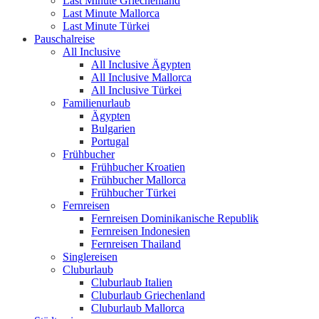
Last Minute Griechenland
Last Minute Mallorca
Last Minute Türkei
Pauschalreise
All Inclusive
All Inclusive Ägypten
All Inclusive Mallorca
All Inclusive Türkei
Familienurlaub
Ägypten
Bulgarien
Portugal
Frühbucher
Frühbucher Kroatien
Frühbucher Mallorca
Frühbucher Türkei
Fernreisen
Fernreisen Dominikanische Republik
Fernreisen Indonesien
Fernreisen Thailand
Singlereisen
Cluburlaub
Cluburlaub Italien
Cluburlaub Griechenland
Cluburlaub Mallorca