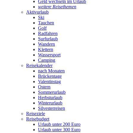
Geld wechseln im Urlaub
weitere Reisethemen
Aktivurlaub
Ski
Tauchen
Golf
Radfahren
Surfurlaub
Wandern
Klettern
Wassersport
Camping
Reisekalender
nach Monaten
Brückentage
Valentinstag
Ostern
Sommerurlaub
Herbsturlaub
Winterurlaub
Silvesterreisen
Reiseziele
Reisebudget
Urlaub unter 200 Euro
Urlaub unter 300 Euro