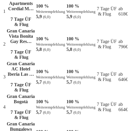
Apartments
100 %
100 %
Cordial M…
7 Tage ÜF
ab
1
Weiterempfehlung
Weiterempfehlung
& Flug
618
€
5,9
5,9
(6,0)
(6,0)
7 Tage ÜF
& Flug
Gran Canaria
Vista Bonita
100 %
100 %
Gay Res…
7 Tage ÜF
ab
2
Weiterempfehlung
Weiterempfehlung
& Flug
796
€
5,8
5,8
(6,0)
(6,0)
7 Tage ÜF
& Flug
Gran Canaria
AC Hotel
100 %
100 %
Iberia Las …
7 Tage ÜF
ab
3
Weiterempfehlung
Weiterempfehlung
& Flug
646
€
5,7
5,7
(6,0)
(6,0)
7 Tage ÜF
& Flug
Gran Canaria
Bogotá
100 %
100 %
7 Tage ÜF
ab
4
Weiterempfehlung
Weiterempfehlung
& Flug
664
€
7 Tage ÜF
5,7
5,7
(6,0)
(6,0)
& Flug
Gran Canaria
Bungalows