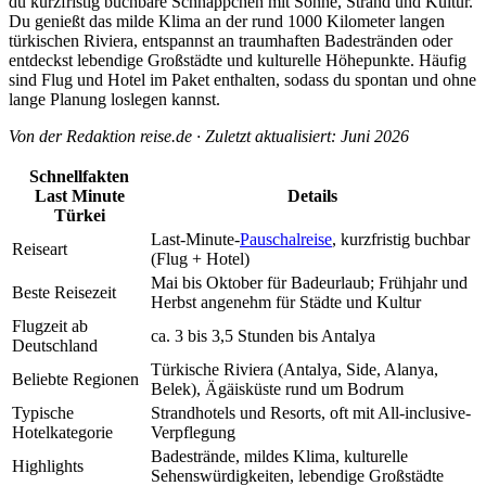
du kurzfristig buchbare Schnäppchen mit Sonne, Strand und Kultur.
Du genießt das milde Klima an der rund 1000 Kilometer langen
türkischen Riviera, entspannst an traumhaften Badestränden oder
entdeckst lebendige Großstädte und kulturelle Höhepunkte. Häufig
sind Flug und Hotel im Paket enthalten, sodass du spontan und ohne
lange Planung loslegen kannst.
Von der Redaktion reise.de · Zuletzt aktualisiert: Juni 2026
Schnellfakten
Last Minute
Details
Türkei
Last-Minute-
Pauschalreise
, kurzfristig buchbar
Reiseart
(Flug + Hotel)
Mai bis Oktober für Badeurlaub; Frühjahr und
Beste Reisezeit
Herbst angenehm für Städte und Kultur
Flugzeit ab
ca. 3 bis 3,5 Stunden bis Antalya
Deutschland
Türkische Riviera (Antalya, Side, Alanya,
Beliebte Regionen
Belek), Ägäisküste rund um Bodrum
Typische
Strandhotels und Resorts, oft mit All-inclusive-
Hotelkategorie
Verpflegung
Badestrände, mildes Klima, kulturelle
Highlights
Sehenswürdigkeiten, lebendige Großstädte