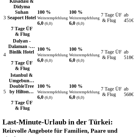
Kusadasi &
Didyma
Suhan
100 %
100 %
7 Tage ÜF
ab
3
Seaport Hotel
Weiterempfehlung
Weiterempfehlung
& Flug
451
€
6,0
6,0
(6,0)
(6,0)
7 Tage ÜF
& Flug
Dalyan -
Dalaman -…
100 %
100 %
Binlik Hotel
7 Tage ÜF
ab
4
Weiterempfehlung
Weiterempfehlung
& Flug
518
€
6,0
6,0
(6,0)
(6,0)
7 Tage ÜF
& Flug
Istanbul &
Umgebun…
DoubleTree
100 %
100 %
7 Tage ÜF
ab
5
by Hilton…
Weiterempfehlung
Weiterempfehlung
& Flug
568
€
6,0
6,0
(6,0)
(6,0)
7 Tage ÜF
& Flug
Last-Minute-Urlaub in der Türkei:
Reizvolle Angebote für Familien, Paare und