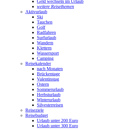
Geld wechseln im Urlaub
weitere Reisethemen
Aktivurlaub
Ski
Tauchen
Golf
Radfahren
Surfurlaub
Wandern
Klettern
Wassersport
Camping
Reisekalender
nach Monaten
Brückentage
Valentinstag
Ostern
Sommerurlaub
Herbsturlaub
Winterurlaub
Silvesterreisen
Reiseziele
Reisebudget
Urlaub unter 200 Euro
Urlaub unter 300 Euro