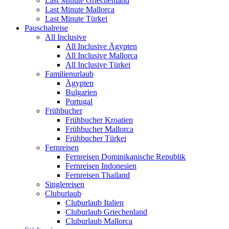
Last Minute Griechenland
Last Minute Mallorca
Last Minute Türkei
Pauschalreise
All Inclusive
All Inclusive Ägypten
All Inclusive Mallorca
All Inclusive Türkei
Familienurlaub
Ägypten
Bulgarien
Portugal
Frühbucher
Frühbucher Kroatien
Frühbucher Mallorca
Frühbucher Türkei
Fernreisen
Fernreisen Dominikanische Republik
Fernreisen Indonesien
Fernreisen Thailand
Singlereisen
Cluburlaub
Cluburlaub Italien
Cluburlaub Griechenland
Cluburlaub Mallorca