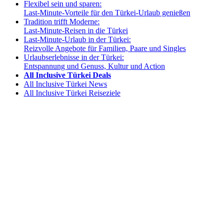
Flexibel sein und sparen:
Last-Minute-Vorteile für den Türkei-Urlaub genießen
Tradition trifft Moderne:
Last-Minute-Reisen in die Türkei
Last-Minute-Urlaub in der Türkei:
Reizvolle Angebote für Familien, Paare und Singles
Urlaubserlebnisse in der Türkei:
Entspannung und Genuss, Kultur und Action
All Inclusive Türkei Deals
All Inclusive Türkei News
All Inclusive Türkei Reiseziele