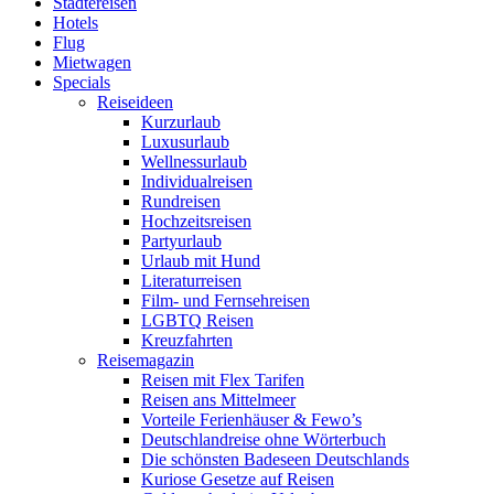
Städtereisen
Hotels
Flug
Mietwagen
Specials
Reiseideen
Kurzurlaub
Luxusurlaub
Wellnessurlaub
Individualreisen
Rundreisen
Hochzeitsreisen
Partyurlaub
Urlaub mit Hund
Literaturreisen
Film- und Fernsehreisen
LGBTQ Reisen
Kreuzfahrten
Reisemagazin
Reisen mit Flex Tarifen
Reisen ans Mittelmeer
Vorteile Ferienhäuser & Fewo’s
Deutschlandreise ohne Wörterbuch
Die schönsten Badeseen Deutschlands
Kuriose Gesetze auf Reisen