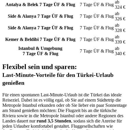
ab
Antalya & Belek
7 Tage ÜF & Flug
7 Tage
ÜF & Flug
324
€
ab
Side & Alanya
7 Tage ÜF & Flug
7 Tage
ÜF & Flug
326
€
ab
Side & Alanya
7 Tage ÜF & Flug
7 Tage
ÜF & Flug
328
€
ab
Kemer & Beldibi
7 Tage ÜF & Flug
7 Tage
ÜF & Flug
339
€
Istanbul & Umgebung
ab
7 Tage
ÜF & Flug
7 Tage ÜF & Flug
340
€
Flexibel sein und sparen:
Last-Minute-Vorteile für den Türkei-Urlaub
genießen
Für einen spontanen Last-Minute-Urlaub ist die Türkei das ideale
Reiseziel. Dabei ist es völlig egal, ob Sie auf einem Städtetrip die
Metropole Istanbul erkunden oder ob Sie lieber ein paar Sonnentage
am Strand genießen möchten: Die Flugzeit bis an die türkische
Riviera sowie in die Metropole Istanbul oder andere Regionen des
Landes dauert nur
rund 3,5 Stunden
, sodass sich die Anreise für
jeden Urlauber komfortabel gestaltet. Fluggesellschaften wie