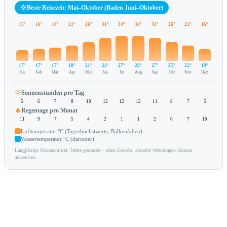
Beste Reisezeit: Mai–Oktober (Baden Juni–Oktober)
15°
16°
18°
21°
26°
31°
34°
34°
31°
26°
21°
16°
17°
17°
17°
18°
21°
24°
27°
28°
27°
25°
22°
19°
Jan
Feb
Mär
Apr
Mai
Jun
Jul
Aug
Sep
Okt
Nov
Dez
Sonnenstunden pro Tag
5
6
7
8
10
12
12
12
11
8
7
5
Regentage pro Monat
11
9
7
5
4
2
1
1
2
6
7
10
Lufttemperatur °C (Tageshöchstwerte, Balken/oben)
Wassertemperatur °C (darunter)
Langjährige Monatsmittel, Werte gerundet – ohne Gewähr, aktuelle Wetterlagen können
abweichen.