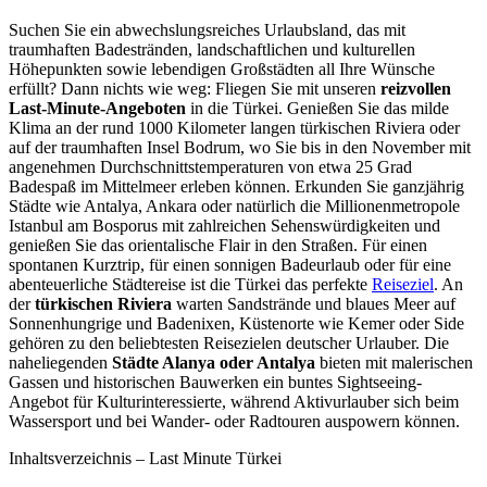
Suchen Sie ein abwechslungsreiches Urlaubsland, das mit
traumhaften Badestränden, landschaftlichen und kulturellen
Höhepunkten sowie lebendigen Großstädten all Ihre Wünsche
erfüllt? Dann nichts wie weg: Fliegen Sie mit unseren
reizvollen
Last-Minute-Angeboten
in die Türkei. Genießen Sie das milde
Klima an der rund 1000 Kilometer langen türkischen Riviera oder
auf der traumhaften Insel Bodrum, wo Sie bis in den November mit
angenehmen Durchschnittstemperaturen von etwa 25 Grad
Badespaß im Mittelmeer erleben können. Erkunden Sie ganzjährig
Städte wie Antalya, Ankara oder natürlich die Millionenmetropole
Istanbul am Bosporus mit zahlreichen Sehenswürdigkeiten und
genießen Sie das orientalische Flair in den Straßen. Für einen
spontanen Kurztrip, für einen sonnigen Badeurlaub oder für eine
abenteuerliche Städtereise ist die Türkei das perfekte
Reiseziel
. An
der
türkischen Riviera
warten Sandstrände und blaues Meer auf
Sonnenhungrige und Badenixen, Küstenorte wie Kemer oder Side
gehören zu den beliebtesten Reisezielen deutscher Urlauber. Die
naheliegenden
Städte Alanya oder Antalya
bieten mit malerischen
Gassen und historischen Bauwerken ein buntes Sightseeing-
Angebot für Kulturinteressierte, während Aktivurlauber sich beim
Wassersport und bei Wander- oder Radtouren auspowern können.
Inhaltsverzeichnis – Last Minute Türkei