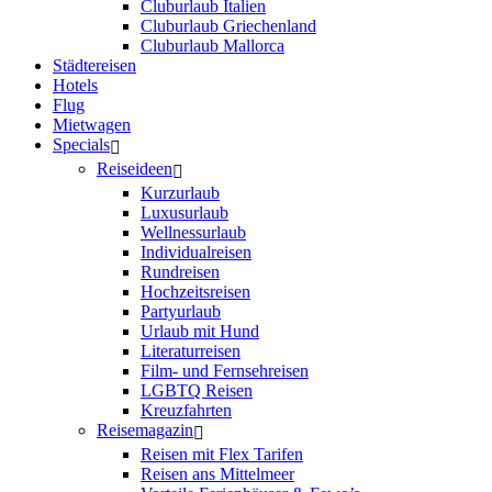
Cluburlaub Italien
Cluburlaub Griechenland
Cluburlaub Mallorca
Städtereisen
Hotels
Flug
Mietwagen
Specials
Reiseideen
Kurzurlaub
Luxusurlaub
Wellnessurlaub
Individualreisen
Rundreisen
Hochzeitsreisen
Partyurlaub
Urlaub mit Hund
Literaturreisen
Film- und Fernsehreisen
LGBTQ Reisen
Kreuzfahrten
Reisemagazin
Reisen mit Flex Tarifen
Reisen ans Mittelmeer