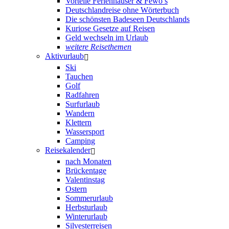
Vorteile Ferienhäuser & Fewo’s
Deutschlandreise ohne Wörterbuch
Die schönsten Badeseen Deutschlands
Kuriose Gesetze auf Reisen
Geld wechseln im Urlaub
weitere Reisethemen
Aktivurlaub
Ski
Tauchen
Golf
Radfahren
Surfurlaub
Wandern
Klettern
Wassersport
Camping
Reisekalender
nach Monaten
Brückentage
Valentinstag
Ostern
Sommerurlaub
Herbsturlaub
Winterurlaub
Silvesterreisen