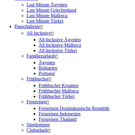
Last Minute Ägypten
Last Minute Griechenland
Last Minute Mallorca
Last Minute Türkei
Pauschalreise
All Inclusive
All Inclusive Ägypten
All Inclusive Mallorca
All Inclusive Türkei
Familienurlaub
Ägypten
Bulgarien
Portugal
Frühbucher
Frühbucher Kroatien
Frühbucher Mallorca
Frühbucher Türkei
Fernreisen
Fernreisen Dominikanische Republik
Fernreisen Indonesien
Fernreisen Thailand
Singlereisen
Cluburlaub