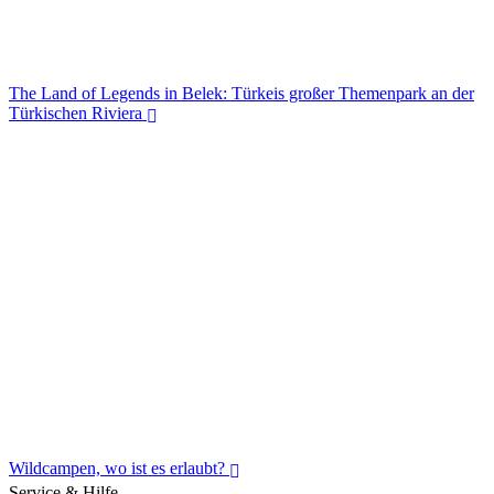
The Land of Legends in Belek: Türkeis großer Themenpark an der
Türkischen Riviera
The Land of Legends in Belek: Türkeis großer Themenpark an der
Türkischen Riviera
Wildcampen, wo ist es erlaubt?
Service & Hilfe