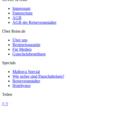
Impressum
Datenschutz
AGB
AGB der Reiseveranstalter
Wildcampen, wo ist es erlaubt?
Über Reise.de
Über uns
Bestpreisgarantie
Für Medien
Gutscheinbestellung
Specials
Mallorca Special
Wie sicher sind Pauschalreisen?
Reiseveranstalter
Hoteltypen
Teilen