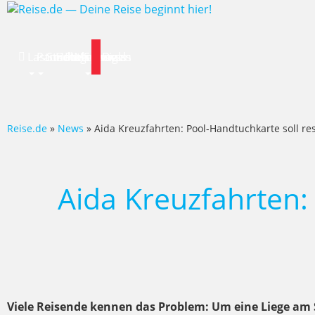
Lastminute
Pauschalreise
Städtereisen
Hotels
Flug
Mietwagen
Specials
News
Deals
Reise.de
»
News
» Aida Kreuzfahrten: Pool-Handtuchkarte soll re
Aida Kreuzfahrten:
Viele Reisende kennen das Problem: Um eine Liege am S