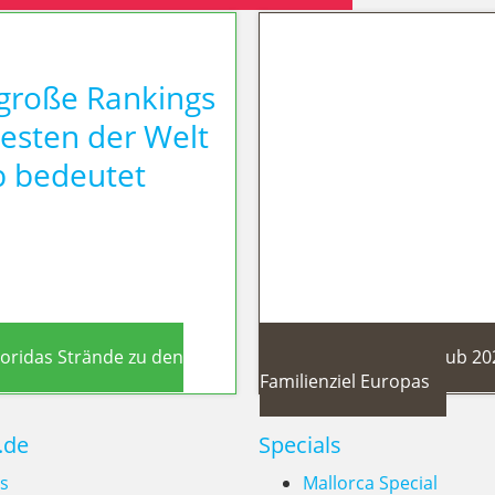
 große Rankings
besten der Welt
b bedeutet
loridas Strände zu den
Algarve Familienurlaub 20
Familienziel Europas
.de
Specials
s
Mallorca Special