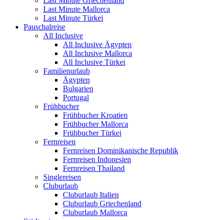
Last Minute Griechenland
Last Minute Mallorca
Last Minute Türkei
Pauschalreise
All Inclusive
All Inclusive Ägypten
All Inclusive Mallorca
All Inclusive Türkei
Familienurlaub
Ägypten
Bulgarien
Portugal
Frühbucher
Frühbucher Kroatien
Frühbucher Mallorca
Frühbucher Türkei
Fernreisen
Fernreisen Dominikanische Republik
Fernreisen Indonesien
Fernreisen Thailand
Singlereisen
Cluburlaub
Cluburlaub Italien
Cluburlaub Griechenland
Cluburlaub Mallorca