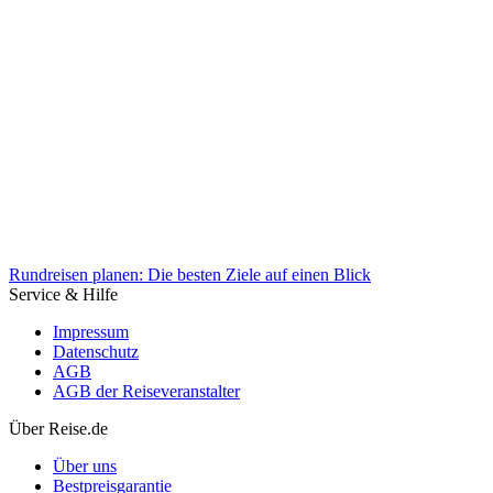
Travellers‘ Choice Awards: Dies sind die beliebtesten Reiseziele
2025
Rundreisen planen: Die besten Ziele auf einen Blick
Service & Hilfe
Impressum
Datenschutz
AGB
AGB der Reiseveranstalter
Über Reise.de
Rundreisen planen: Die besten Ziele auf einen Blick
Über uns
Bestpreisgarantie