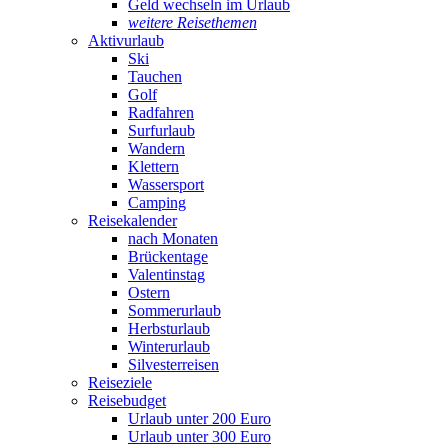
Geld wechseln im Urlaub
weitere Reisethemen
Aktivurlaub
Ski
Tauchen
Golf
Radfahren
Surfurlaub
Wandern
Klettern
Wassersport
Camping
Reisekalender
nach Monaten
Brückentage
Valentinstag
Ostern
Sommerurlaub
Herbsturlaub
Winterurlaub
Silvesterreisen
Reiseziele
Reisebudget
Urlaub unter 200 Euro
Urlaub unter 300 Euro