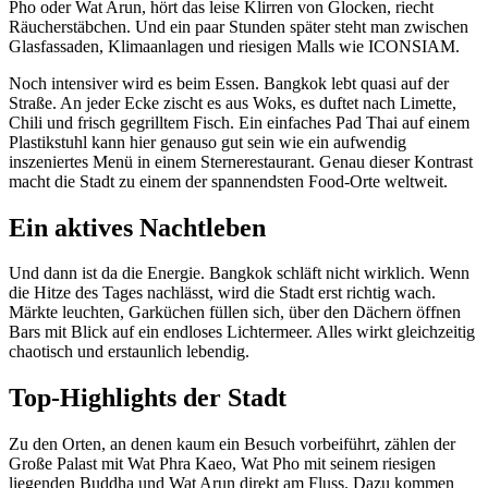
Pho oder Wat Arun, hört das leise Klirren von Glocken, riecht
Räucherstäbchen. Und ein paar Stunden später steht man zwischen
Glasfassaden, Klimaanlagen und riesigen Malls wie ICONSIAM.
Noch intensiver wird es beim Essen. Bangkok lebt quasi auf der
Straße. An jeder Ecke zischt es aus Woks, es duftet nach Limette,
Chili und frisch gegrilltem Fisch. Ein einfaches Pad Thai auf einem
Plastikstuhl kann hier genauso gut sein wie ein aufwendig
inszeniertes Menü in einem Sternerestaurant. Genau dieser Kontrast
macht die Stadt zu einem der spannendsten Food-Orte weltweit.
Ein aktives Nachtleben
Und dann ist da die Energie. Bangkok schläft nicht wirklich. Wenn
die Hitze des Tages nachlässt, wird die Stadt erst richtig wach.
Märkte leuchten, Garküchen füllen sich, über den Dächern öffnen
Bars mit Blick auf ein endloses Lichtermeer. Alles wirkt gleichzeitig
chaotisch und erstaunlich lebendig.
Top-Highlights der Stadt
Zu den Orten, an denen kaum ein Besuch vorbeiführt, zählen der
Große Palast mit Wat Phra Kaeo, Wat Pho mit seinem riesigen
liegenden Buddha und Wat Arun direkt am Fluss. Dazu kommen