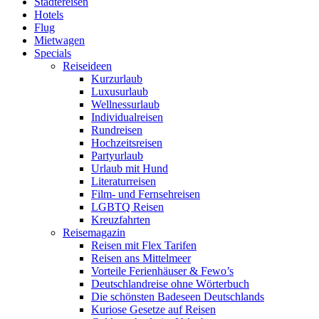
Städtereisen
Hotels
Flug
Mietwagen
Specials
Reiseideen
Kurzurlaub
Luxusurlaub
Wellnessurlaub
Individualreisen
Rundreisen
Hochzeitsreisen
Partyurlaub
Urlaub mit Hund
Literaturreisen
Film- und Fernsehreisen
LGBTQ Reisen
Kreuzfahrten
Reisemagazin
Reisen mit Flex Tarifen
Reisen ans Mittelmeer
Vorteile Ferienhäuser & Fewo’s
Deutschlandreise ohne Wörterbuch
Die schönsten Badeseen Deutschlands
Kuriose Gesetze auf Reisen