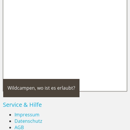
The Land of Legends in Belek:
Türkeis großer Themenpark an der
Türkischen Riviera
Wildcampen, wo ist es erlaubt?
Service & Hilfe
Impressum
Datenschutz
AGB