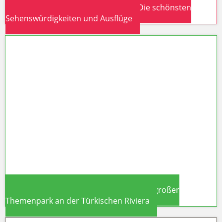
Antalya & Türkische Riviera 2026: Die schönsten
Sehenswürdigkeiten und Ausflüge
Antalya & Türkische Riviera 2026:
Die schönsten Sehenswürdigkeiten
und Ausflüge
The Land of Legends in Belek: Türkeis großer
Themenpark an der Türkischen Riviera